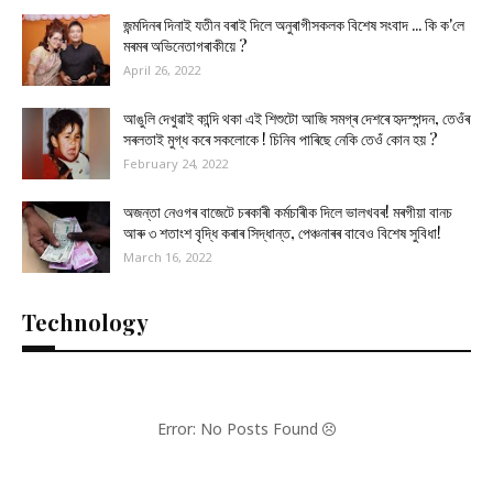
জন্মদিনৰ দিনাই যতীন বৰাই দিলে অনুৰাগীসকলক বিশেষ সংবাদ ... কি ক'লে
মৰমৰ অভিনেতাগৰাকীয়ে ?
April 26, 2022
আঙুলি দেখুৱাই কান্দি থকা এই শিশুটো আজি সমগ্ৰ দেশৰে হৃদস্পন্দন, তেওঁৰ
সৰলতাই মুগ্ধ কৰে সকলোকে ! চিনিব পাৰিছে নেকি তেওঁ কোন হয় ?
February 24, 2022
অজন্তা নেওগৰ বাজেটে চৰকাৰী কৰ্মচাৰীক দিলে ভালখবৰ! মৰগীয়া বানচ
আৰু ৩ শতাংশ বৃদ্ধি কৰাৰ সিদ্ধান্ত, পেঞ্চনাৰৰ বাবেও বিশেষ সুবিধা!
March 16, 2022
Technology
Error: No Posts Found