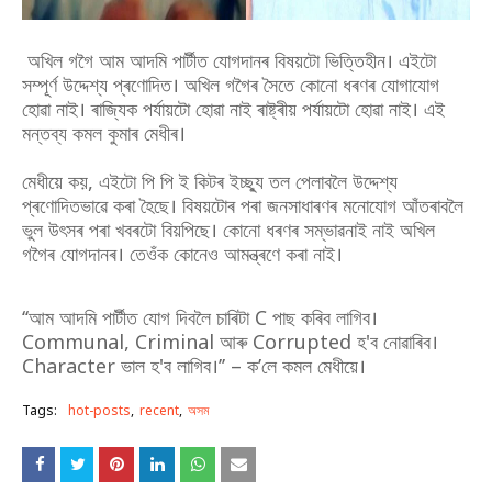
অখিল গগৈ আম আদমি পাৰ্টীত যোগদানৰ বিষয়টো ভিত্তিহীন। এইটো
সম্পূৰ্ণ উদ্দেশ্য প্ৰণোদিত। অখিল গগৈৰ সৈতে কোনো ধৰণৰ যোগাযোগ
হোৱা নাই। ৰাজ্যিক পৰ্যায়টো হোৱা নাই ৰাষ্ট্ৰীয় পৰ্যায়টো হোৱা নাই। এই
মন্তব্য কমল কুমাৰ মেধীৰ।
মেধীয়ে কয়, এইটো পি পি ই কিটৰ ইচ্ছ্যু তল পেলাবলৈ উদ্দেশ্য
প্ৰণোদিতভাৱে কৰা হৈছে। বিষয়টোৰ পৰা জনসাধাৰণৰ মনোযোগ আঁতৰাবলৈ
ভুল উৎসৰ পৰা খবৰটো বিয়পিছে। কোনো ধৰণৰ সম্ভাৱনাই নাই অখিল
গগৈৰ যোগদানৰ। তেওঁক কোনেও আমন্ত্ৰণে কৰা নাই।
‘‘আম আদমি পাৰ্টীত যোগ দিবলৈ চাৰিটা C পাছ কৰিব লাগিব।
Communal, Criminal আৰু Corrupted হ'ব নোৱাৰিব।
Character ভাল হ'ব লাগিব।’’ – ক’লে কমল মেধীয়ে।
Tags:
hot-posts
recent
অসম