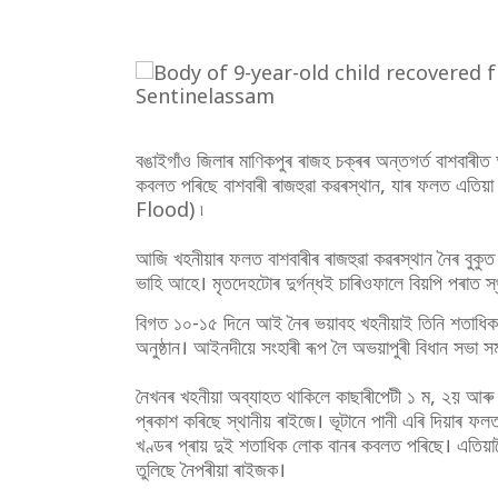
বঙাইগাঁও জিলাৰ মাণিকপুৰ ৰাজহ চক্ৰৰ অন্তগৰ্ত বাশবাৰ
কবলত পৰিছে বাশবাৰী ৰাজহুৱা কৱৰস্থান, যাৰ ফলত এ
Flood) ৷
আজি খহনীয়াৰ ফলত বাশবাৰীৰ ৰাজহুৱা কৱৰস্থান নৈৰ বুকু
ভাহি আহে। মৃতদেহটোৰ দুৰ্গন্ধই চাৰিওফালে বিয়পি পৰাত স্থ
বিগত ১০-১৫ দিনে আই নৈৰ ভয়াবহ খহনীয়াই তিনি শতাধিক প
অনুষ্ঠান। আইনদীয়ে সংহাৰী ৰূপ লৈ অভয়াপুৰী বিধান সভা সম
নৈখনৰ খহনীয়া অব্যাহত থাকিলে কাছাৰীপেটী ১ ম, ২য় আৰু ৩য়
প্ৰকাশ কৰিছে স্থানীয় ৰাইজে। ভূটানে পানী এৰি দিয়াৰ ফ
খণ্ডৰ প্ৰায় দুই শতাধিক লোক বানৰ কবলত পৰিছে। এতিয়াল
তুলিছে নৈপৰীয়া ৰাইজক।