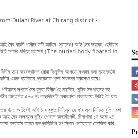
ীত আই নৈৰ বাঢ়নী পানীত উটি আহিল মৃতদেহ। আই নৈৰ ভয়াৱহ খহনীয়াৰ
তিয়া উটি আহিব ধৰিছে মৃতদেহ (The buried body floated in
So
ত বিলীন হয়। কবৰস্থানত যোৱা কিছুদিন আগতে সৎকাৰ কৰা মৃতদেহটো
ানীয় এজন ব্যক্তিৰ প্ৰচেষ্টাত পুনৰ সৎকাৰৰ ব্যৱস্থা কৰে।
ৰিয়ালৰ লগতে নৈৰ বুকুত বিলীন হৈ মছজিদ, মন্দিৰ ঈদগাহসহ বহু
ষ্টিৰ অন্তৰ্গত ৫৮০ নং কাছাৰীপেটী প্ৰাথমিক বিদ্যালয়ো উটাই লৈ যায়।
 খণ্ড অচিৰেই আই নৈৰ বুকুত নিশ্চিহ্ন যে হ'ব এয়া নিশ্চিত বুলি শংকা
লত আই নৈৰ জলস্তৰ বৃদ্ধি পোৱাত কাছাৰীপেটী, চিলাপাৰা ১ম আৰু ২য়
ৈকে বন্যাৰ্তৰ কাষত জনপ্ৰতিনিধি উপস্থিত নোহোৱাত ক্ষোভিত কৰি
P