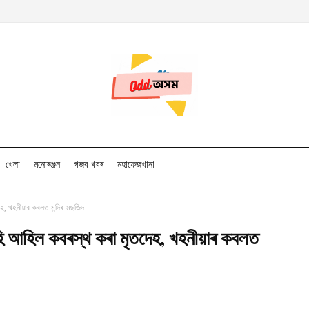
খেলা
মনোৰঞ্জন
গজব খবৰ
মহাফেজখানা
হ, খহনীয়াৰ কবলত মন্দিৰ-মছজিদ
হি আহিল কবৰস্থ কৰা মৃতদেহ, খহনীয়াৰ কবলত