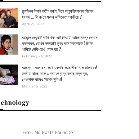
জন্মদিনৰ দিনাই যতীন বৰাই দিলে অনুৰাগীসকলক বিশেষ
সংবাদ ... কি ক'লে মৰমৰ অভিনেতাগৰাকীয়ে ?
April 26, 2022
আঙুলি দেখুৱাই কান্দি থকা এই শিশুটো আজি সমগ্ৰ দেশৰে
হৃদস্পন্দন, তেওঁৰ সৰলতাই মুগ্ধ কৰে সকলোকে ! চিনিব
পাৰিছে নেকি তেওঁ কোন হয় ?
February 24, 2022
অজন্তা নেওগৰ বাজেটে চৰকাৰী কৰ্মচাৰীক দিলে ভালখবৰ!
মৰগীয়া বানচ আৰু ৩ শতাংশ বৃদ্ধি কৰাৰ সিদ্ধান্ত,
পেঞ্চনাৰৰ বাবেও বিশেষ সুবিধা!
March 16, 2022
echnology
Error: No Posts Found