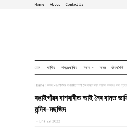
Home
About
Contact Us
হোম
ৰাষ্ট্ৰীয়
আন্তঃৰাষ্ট্ৰীয়
ফিচার
অসম
জীৱনশৈলী
Home
অসম
বঙাইগাঁৱৰ বাশবাৰীত আই নৈৰ বানত ভাহি আহিল কবৰস্থ কৰা মৃতদে
বঙাইগাঁৱৰ বাশবাৰীত আই নৈৰ বানত ভা
মন্দিৰ-মছজিদ
-
June 29, 2022