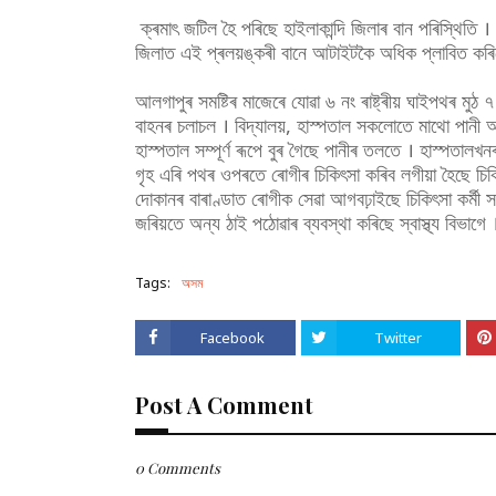
ক্ৰমাৎ জটিল হৈ পৰিছে হাইলাকান্দি জিলাৰ বান পৰিস্থিতি । 
জিলাত এই প্ৰলয়ঙ্কৰী বানে আটাইটকৈ অধিক প্লাবিত কৰিছে
আলগাপুৰ সমষ্টিৰ মাজেৰে যোৱা ৬ নং ৰাষ্ট্ৰীয় ঘাইপথৰ মুঠ
বাহনৰ চলাচল । বিদ্যালয়, হাস্পতাল সকলোতে মাথো পানী 
হাস্পতাল সম্পূৰ্ণ ৰূপে বুৰ গৈছে পানীৰ তলতে । হাস্পতালখ
গৃহ এৰি পথৰ ওপৰতে ৰোগীৰ চিকিৎসা কৰিব লগীয়া হৈছে চিক
দোকানৰ বাৰাণ্ডাত ৰোগীক সেৱা আগবঢ়াইছে চিকিৎসা কৰ্মী 
জৰিয়তে অন্য ঠাই পঠোৱাৰ ব্যবস্থা কৰিছে স্বাস্থ্য বিভাগে 
Tags:
অসম
Facebook
Twitter
Post A Comment
0 Comments