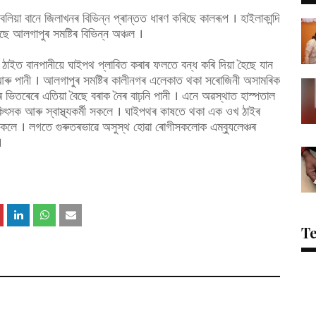
বলিয়া বানে জিলাখনৰ বিভিন্ন প্ৰান্তত ধাৰণ কৰিছে কালৰূপ । হাইলাকান্দি
 আলগাপুৰ সমষ্টিৰ বিভিন্ন অঞ্চল ।
 ৭ ঠাইত বানপানীয়ে ঘাইপথ প্লাবিত কৰাৰ ফলতে বন্ধ কৰি দিয়া হৈছে যান
আৰু পানী । আলগাপুৰ সমষ্টিৰ কালীনগৰ এলেকাত থকা সৰোজিনী অসামৰিক
নৰ ভিতৰেৰে এতিয়া বৈছে বৰাক নৈৰ বাঢ়নি পানী । এনে অৱস্থাত হাস্পতাল
িৎসক আৰু স্বাস্থ্যকৰ্মী সকলে । ঘাইপথৰ কাষতে থকা এক ওখ ঠাইৰ
সকলে । লগতে গুৰুতৰভাৱে অসুস্থ হোৱা ৰোগীসকলোক এম্ব্যুলেঞ্চৰ
।
T