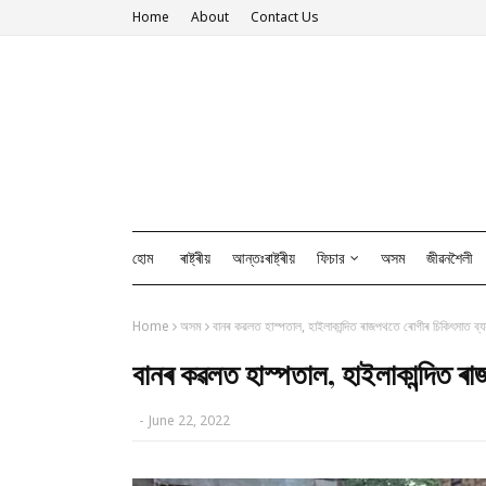
Home
About
Contact Us
হোম
ৰাষ্ট্ৰীয়
আন্তঃৰাষ্ট্ৰীয়
ফিচার
অসম
জীৱনশৈলী
Home
অসম
বানৰ কৱলত হাস্পতাল, হাইলাকান্দিত ৰাজপথতে ৰোগীৰ চিকিৎসাত ব্য
বানৰ কৱলত হাস্পতাল, হাইলাকান্দিত ৰা
-
June 22, 2022