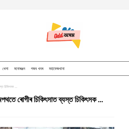
খেলা
মনোৰঞ্জন
গজব খবৰ
মহাফেজখানা
স্ত চিকিৎসক ...
জপথতে ৰোগীৰ চিকিৎসাত ব্যস্ত চিকিৎসক ...