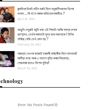
জন্মদিনৰ দিনাই যতীন বৰাই দিলে অনুৰাগীসকলক বিশেষ
সংবাদ ... কি ক'লে মৰমৰ অভিনেতাগৰাকীয়ে ?
April 26, 2022
আঙুলি দেখুৱাই কান্দি থকা এই শিশুটো আজি সমগ্ৰ দেশৰে
হৃদস্পন্দন, তেওঁৰ সৰলতাই মুগ্ধ কৰে সকলোকে ! চিনিব
পাৰিছে নেকি তেওঁ কোন হয় ?
February 24, 2022
অজন্তা নেওগৰ বাজেটে চৰকাৰী কৰ্মচাৰীক দিলে ভালখবৰ!
মৰগীয়া বানচ আৰু ৩ শতাংশ বৃদ্ধি কৰাৰ সিদ্ধান্ত,
পেঞ্চনাৰৰ বাবেও বিশেষ সুবিধা!
March 16, 2022
echnology
Error: No Posts Found