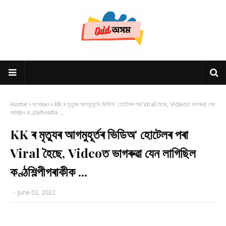
Home
মনোৰঞ্জন
KK ৰ মৃত্যুৰ আগমুহূৰ্তৰ ভিডিঅ' হোটেলৰ পৰা Viral হৈছে, Videoত ভাগৰুৱা যেন
লাগিছিল কণ্ঠশিল্পীগৰাকীক ...
KK ৰ মৃত্যুৰ আগমুহূৰ্তৰ ভিডিঅ' হোটেলৰ পৰা
Viral হৈছে, Videoত ভাগৰুৱা যেন লাগিছিল
কণ্ঠশিল্পীগৰাকীক ...
-
June 02, 2022