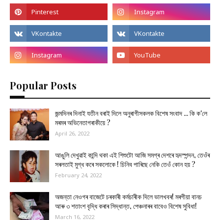
Popular Posts
জন্মদিনৰ দিনাই যতীন বৰাই দিলে অনুৰাগীসকলক বিশেষ সংবাদ ... কি ক'লে
মৰমৰ অভিনেতাগৰাকীয়ে ?
April 26, 2022
আঙুলি দেখুৱাই কান্দি থকা এই শিশুটো আজি সমগ্ৰ দেশৰে হৃদস্পন্দন, তেওঁৰ
সৰলতাই মুগ্ধ কৰে সকলোকে ! চিনিব পাৰিছে নেকি তেওঁ কোন হয় ?
February 24, 2022
অজন্তা নেওগৰ বাজেটে চৰকাৰী কৰ্মচাৰীক দিলে ভালখবৰ! মৰগীয়া বানচ
আৰু ৩ শতাংশ বৃদ্ধি কৰাৰ সিদ্ধান্ত, পেঞ্চনাৰৰ বাবেও বিশেষ সুবিধা!
March 16, 2022