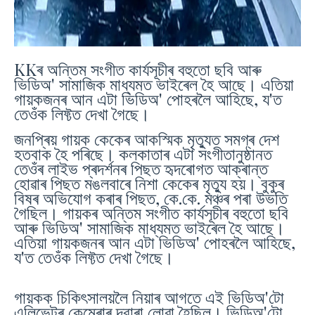
KKৰ অন্তিম সংগীত কাৰ্যসূচীৰ বহুতো ছবি আৰু
ভিডিঅ' সামাজিক মাধ্যমত ভাইৰেল হৈ আছে। এতিয়া
গায়কজনৰ আন এটা ভিডিঅ' পোহৰলৈ আহিছে, য'ত
তেওঁক লিফ্টত দেখা গৈছে।
জনপ্ৰিয় গায়ক কেকেৰ আকস্মিক মৃত্যুত সমগ্ৰ দেশ
হতবাক হৈ পৰিছে। কলকাতাৰ এটা সংগীতানুষ্ঠানত
তেওঁৰ লাইভ প্ৰদৰ্শনৰ পিছত হৃদৰোগত আক্ৰান্ত
হোৱাৰ পিছত মঙলবাৰে নিশা কেকেৰ মৃত্যু হয়। বুকুৰ
বিষৰ অভিযোগ কৰাৰ পিছত, কে.কে. মঞ্চৰ পৰা উভতি
গৈছিল। গায়কৰ অন্তিম সংগীত কাৰ্যসূচীৰ বহুতো ছবি
আৰু ভিডিঅ' সামাজিক মাধ্যমত ভাইৰেল হৈ আছে।
এতিয়া গায়কজনৰ আন এটা ভিডিঅ' পোহৰলৈ আহিছে,
য'ত তেওঁক লিফ্টত দেখা গৈছে।
গায়কক চিকিৎসালয়লৈ নিয়াৰ আগতে এই ভিডিঅ'টো
এলিভেটৰ কেমেৰাৰ দ্বাৰা লোৱা হৈছিল। ভিডিঅ'টো