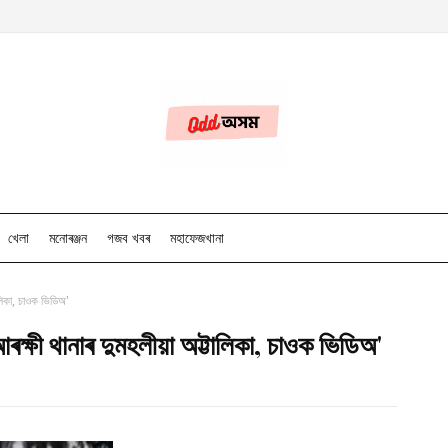
খেলা
মনোৰঞ্জন
গজব খবৰ
মহাফেজখানা
লিকা, চাওক ভিডিঅ'
ৰক্ষী থানাৰ দুমহলীয়া অট্টালিকা, চাওক ভিডিঅ'