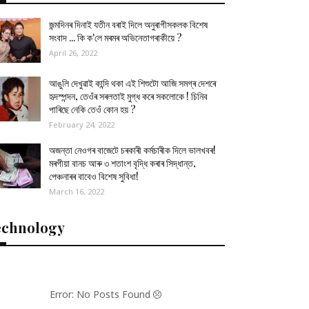
জন্মদিনৰ দিনাই যতীন বৰাই দিলে অনুৰাগীসকলক বিশেষ
সংবাদ ... কি ক'লে মৰমৰ অভিনেতাগৰাকীয়ে ?
April 26, 2022
আঙুলি দেখুৱাই কান্দি থকা এই শিশুটো আজি সমগ্ৰ দেশৰে
হৃদস্পন্দন, তেওঁৰ সৰলতাই মুগ্ধ কৰে সকলোকে ! চিনিব
পাৰিছে নেকি তেওঁ কোন হয় ?
February 24, 2022
অজন্তা নেওগৰ বাজেটে চৰকাৰী কৰ্মচাৰীক দিলে ভালখবৰ!
মৰগীয়া বানচ আৰু ৩ শতাংশ বৃদ্ধি কৰাৰ সিদ্ধান্ত,
পেঞ্চনাৰৰ বাবেও বিশেষ সুবিধা!
March 16, 2022
echnology
Error: No Posts Found