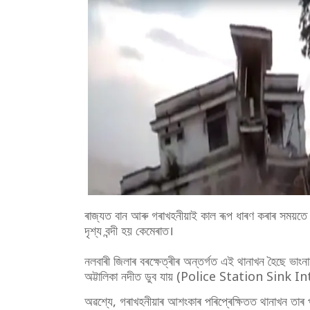
ৰাজ্যত বান আৰু গৰাখহনীয়াই কাল ৰূপ ধাৰণ কৰাৰ সময়ত
দৃশ্য বন্দী হয় কেমেৰাত।
নলবাৰী জিলাৰ বৰক্ষেত্ৰীৰ অন্তৰ্গত এই থানাখন হৈছে ভাংন
অট্টালিকা নদীত ডুব যায় (Police Station Sink I
অৱশ্যে, গৰাখহনীয়াৰ আশংকাৰ পৰিপ্ৰেক্ষিতত থানাখন তাৰ পৰ