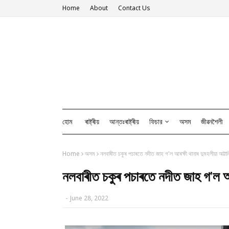
Home
About
Contact Us
হোম
ৰাষ্ট্ৰীয়
আন্তঃৰাষ্ট্ৰীয়
ফিচার
অসম
জীৱনশৈলী
Home
অসম
নল‍বাৰীত চকুৰ পচাৰতে নদীত জাহ গ'ল আৰক্ষী থানাৰ দুমহলীয়া অট্টা
নল‍বাৰীত চকুৰ পচাৰতে নদীত জাহ গ'ল আ
-
June 28, 2022