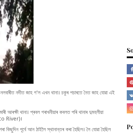
So
ে নলবাৰীত নদীত জাহ গ'ল এখন থানা। চকুৰ পচাৰতে নৈত জাহ যোৱা এই
ামাৰী আৰক্ষী থানা। প্ৰবল গৰাখনীয়াৰ কবলত পৰি থানাৰ দুমহলীয়া
nto River)।
P
া কিছুদিন পূৰ্বে আন ঠাইলৈ স্থানান্তৰ কৰা হৈছিল। লৈ যোৱা হৈছিল