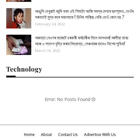
আঙুলি দেখুৱাই কান্দি থকা এই শিশুটো আজি সমগ্ৰ দেশৰে হৃদস্পন্দন, তেওঁৰ
সৰলতাই মুগ্ধ কৰে সকলোকে ! চিনিব পাৰিছে নেকি তেওঁ কোন হয় ?
February 24, 2022
অজন্তা নেওগৰ বাজেটে চৰকাৰী কৰ্মচাৰীক দিলে ভালখবৰ! মৰগীয়া বানচ
আৰু ৩ শতাংশ বৃদ্ধি কৰাৰ সিদ্ধান্ত, পেঞ্চনাৰৰ বাবেও বিশেষ সুবিধা!
March 16, 2022
Technology
Error: No Posts Found
Home
About
Contact Us
Advertise With Us