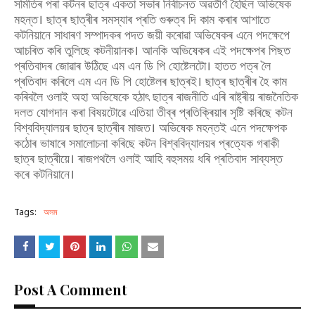
সমিতিৰ পৰা কটনৰ ছাত্ৰ একতা সভাৰ নিৰ্বাচনত অৱতীৰ্ণ হৈছিল অভিষেক
মহন্ত। ছাত্ৰ ছাত্ৰীৰ সমস্যাৰ প্ৰতি গুৰুত্ব দি কাম কৰাৰ আশাতে
কটনিয়ানে সাধাৰণ সম্পাদকৰ পদত জয়ী কৰোৱা অভিষেকৰ এনে পদক্ষেপে
আচৰিত কৰি তুলিছে কটনীয়ানক। আনকি অভিষেকৰ এই পদক্ষেপৰ পিছত
প্ৰতিবাদৰ জোৱাৰ উঠিছে এম এন ডি পি হোষ্টেলটো। হাতত পত্ৰ লৈ
প্ৰতিবাদ কৰিলে এম এন ডি পি হোষ্টেলৰ ছাত্ৰই। ছাত্ৰ ছাত্ৰীৰ হৈ কাম
কৰিবলৈ ওলাই অহা অভিষেকে হঠাৎ ছাত্ৰ ৰাজনীতি এৰি ৰাষ্ট্ৰীয় ৰাজনৈতিক
দলত যোগদান কৰা বিষয়টোৱে এতিয়া তীব্ৰ প্ৰতিক্ৰিয়াৰ সৃষ্টি কৰিছে কটন
বিশ্ববিদ্যালয়ৰ ছাত্ৰ ছাত্ৰীৰ মাজত। অভিষেক মহন্তই এনে পদক্ষেপক
কঠোৰ ভাষাৰে সমালোচনা কৰিছে কটন বিশ্ববিদ্যালয়ৰ প্ৰত্যেক গৰাকী
ছাত্ৰ ছাত্ৰীয়ে। ৰাজপথলৈ ওলাই আহি বহুসময় ধৰি প্ৰতিবাদ সাব্যস্ত
কৰে কটনিয়ানে।
Tags:
অসম
Post A Comment