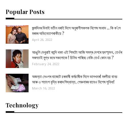
Popular Posts
জন্মদিনৰ দিনাই যতীন বৰাই দিলে অনুৰাগীসকলক বিশেষ সংবাদ ... কি ক'লে
মৰমৰ অভিনেতাগৰাকীয়ে ?
April 26, 2022
আঙুলি দেখুৱাই কান্দি থকা এই শিশুটো আজি সমগ্ৰ দেশৰে হৃদস্পন্দন, তেওঁৰ
সৰলতাই মুগ্ধ কৰে সকলোকে ! চিনিব পাৰিছে নেকি তেওঁ কোন হয় ?
February 24, 2022
অজন্তা নেওগৰ বাজেটে চৰকাৰী কৰ্মচাৰীক দিলে ভালখবৰ! মৰগীয়া বানচ
আৰু ৩ শতাংশ বৃদ্ধি কৰাৰ সিদ্ধান্ত, পেঞ্চনাৰৰ বাবেও বিশেষ সুবিধা!
March 16, 2022
Technology