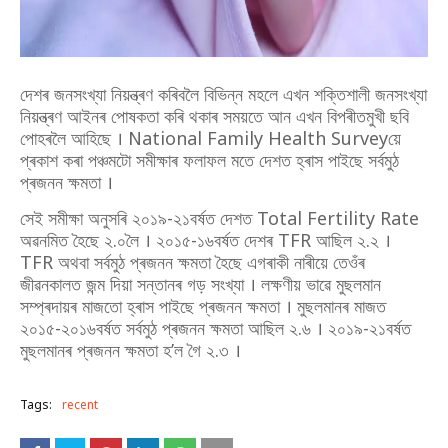
দেশৰ জনসংখ্যা নিয়ন্ত্ৰণ কৰিবলৈ বিভিন্ন মহলে এখন শক্তিশালী জনসংখ্যা
নিয়ন্ত্ৰণ আইনৰ পোষকতা কৰি থকাৰ সময়তে আন এখন বিপৰীতমুখী ছবি
পোহৰলৈ আহিছে । National Family Health Surveyয়ে
প্ৰকাশ কৰা পঞ্চমটো সমীক্ষাৰ ফলাফল মতে দেশত হ্ৰাস পাইছে সর্বমুঠ
প্ৰজনন ক্ষমতা ।
সেই সমীক্ষা অনুসৰি ২০১৯-২১বৰ্ষত দেশত Total Fertility Rate
অৱনমিত হৈছে ২.০লৈ । ২০১৫-১৬বৰ্ষত দেশৰ TFR আছিল ২.২ ।
TFR অথবা সর্বমুঠ প্ৰজনন ক্ষমতা হৈছে এগৰাকী নাৰীয়ে তেওঁৰ
জীৱনকালত জন্ম দিয়া সন্তানৰ গড় সংখ্যা । লক্ষণীয় ভাৱে মুছলমান
সম্প্ৰদায়ৰ মাজতো হ্ৰাস পাইছে প্ৰজনন ক্ষমতা । মুছলমানৰ মাজত
২০১৫-২০১৬বৰ্ষত সর্বমুঠ প্ৰজনন ক্ষমতা আছিল ২.৬ । ২০১৯-২১বৰ্ষত
মুছলমানৰ প্ৰজনন ক্ষমতা হ’ল গৈ ২.৩ ।
Tags:
recent