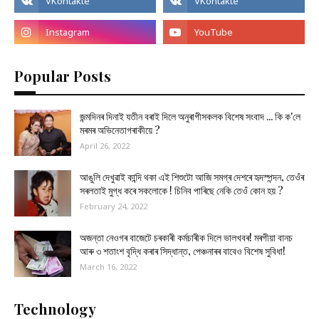
Popular Posts
জন্মদিনৰ দিনাই যতীন বৰাই দিলে অনুৰাগীসকলক বিশেষ সংবাদ ... কি ক'লে
মৰমৰ অভিনেতাগৰাকীয়ে ?
April 26, 2022
আঙুলি দেখুৱাই কান্দি থকা এই শিশুটো আজি সমগ্ৰ দেশৰে হৃদস্পন্দন, তেওঁৰ
সৰলতাই মুগ্ধ কৰে সকলোকে ! চিনিব পাৰিছে নেকি তেওঁ কোন হয় ?
February 24, 2022
অজন্তা নেওগৰ বাজেটে চৰকাৰী কৰ্মচাৰীক দিলে ভালখবৰ! মৰগীয়া বানচ
আৰু ৩ শতাংশ বৃদ্ধি কৰাৰ সিদ্ধান্ত, পেঞ্চনাৰৰ বাবেও বিশেষ সুবিধা!
March 16, 2022
Technology