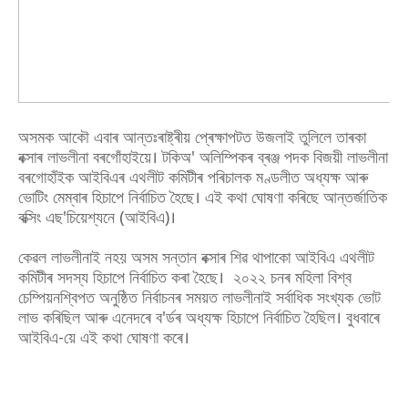
অসমক আকৌ এবাৰ আন্তঃৰাষ্ট্ৰীয় প্ৰেক্ষাপটত উজলাই তুলিলে তাৰকা
বক্সাৰ লাভলীনা বৰগোঁহাইয়ে। টকিঅ' অলিম্পিকৰ ব্ৰঞ্জ পদক বিজয়ী লাভলীনা
বৰগোহাঁইক আইবিএৰ এথলীট কমিটীৰ পৰিচালক মণ্ডলীত অধ্যক্ষ আৰু
ভোটিং মেম্বাৰ হিচাপে নিৰ্বাচিত হৈছে। এই কথা ঘোষণা কৰিছে আন্তৰ্জাতিক
বক্সিং এছ'চিয়েশ্যনে (আইবিএ)।
কেৱল লাভলীনাই নহয় অসম সন্তান বক্সাৰ শিৱ থাপাকো আইবিএ এথলীট
কমিটীৰ সদস্য হিচাপে নিৰ্বাচিত কৰা হৈছে। ২০২২ চনৰ মহিলা বিশ্ব
চেম্পিয়নশ্বিপত অনুষ্ঠিত নিৰ্বাচনৰ সময়ত লাভলীনাই সৰ্বাধিক সংখ্যক ভোট
লাভ কৰিছিল আৰু এনেদৰে ব'ৰ্ডৰ অধ্যক্ষ হিচাপে নিৰ্বাচিত হৈছিল। বুধবাৰে
আইবিএ-য়ে এই কথা ঘোষণা কৰে।