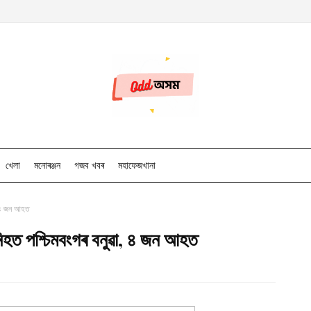
খেলা
মনোৰঞ্জন
গজব খবৰ
মহাফেজখানা
, ৪ জন আহত
িহত পশ্চিমবংগৰ বনুৱা, ৪ জন আহত