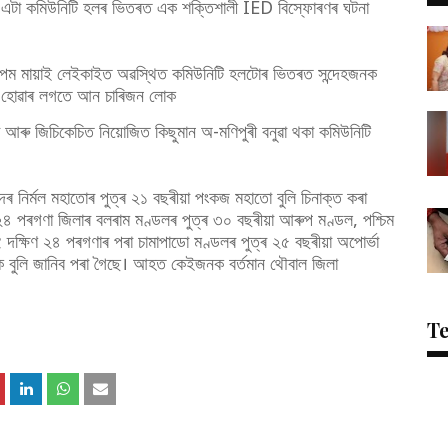
ইৰ এটা কমিউনিটি হলৰ ভিতৰত এক শক্তিশালী IED বিস্ফোৰণৰ ঘটনা
সপম মায়াই লেইকাইত অৱস্থিত কমিউনিটি হলটোৰ ভিতৰত সন্দেহজনক
 হোৱাৰ লগতে আন চাৰিজন লোক
য়া আৰু জিচিকেচিত নিয়োজিত কিছুমান অ-মণিপুৰী বনুৱা থকা কমিউনিটি
দৰ নিৰ্মল মহাতোৰ পুত্ৰ ২১ বছৰীয়া পংকজ মহাতো বুলি চিনাক্ত কৰা
 পৰগণা জিলাৰ বলৰাম মণ্ডলৰ পুত্ৰ ৩০ বছৰীয়া আৰুপ মণ্ডল, পশ্চিম
 দক্ষিণ ২৪ পৰগণাৰ পৰা চামাপাডো মণ্ডলৰ পুত্ৰ ২৫ বছৰীয়া অপোৰ্ভা
িক বুলি জানিব পৰা গৈছে। আহত কেইজনক বৰ্তমান থৌবাল জিলা
T