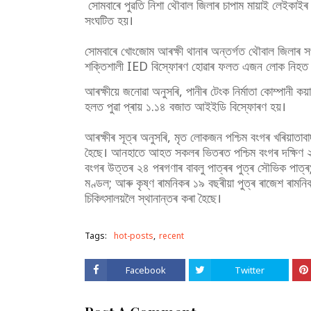
সোমবাৰে পুৱতি নিশা থৌবাল জিলাৰ চাপাম মায়াই লেইকা
সংঘটিত হয়।
সোমবাৰে খোংজোম আৰক্ষী থানাৰ অন্তৰ্গত থৌবাল জিলাৰ 
শক্তিশালী IED বিস্ফোৰণ হোৱাৰ ফলত এজন লোক নিহত
আৰক্ষীয়ে জনোৱা অনুসৰি, পানীৰ টেংক নিৰ্মাতা কোম্পানী ক
হলত পুৱা প্ৰায় ১.১৪ বজাত আইইডি বিস্ফোৰণ হয়।
আৰক্ষীৰ সূত্ৰ অনুসৰি, মৃত লোকজন পশ্চিম বংগৰ খৰিয়াতাবা
হৈছে। আনহাতে আহত সকলৰ ভিতৰত পশ্চিম বংগৰ দক্ষিণ ২৪
বংগৰ উত্তৰ ২৪ পৰগণাৰ বাবলু পাত্ৰৰ পুত্ৰ সৌভিক পাত্ৰ;
মণ্ডল; আৰু কৃষ্ণ ৰামনিকৰ ১৯ বছৰীয়া পুত্ৰ ৰাজেশ ৰামন
চিকিৎসালয়লৈ স্থানান্তৰ কৰা হৈছে।
Tags:
hot-posts
recent
Facebook
Twitter