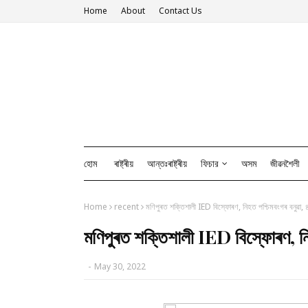
Home
About
Contact Us
হোম
ৰাষ্ট্ৰীয়
আন্তঃৰাষ্ট্ৰীয়
ফিচার
অসম
জীৱনশৈলী
Home
recent
মণিপুৰত শক্তিশালী IED বিস্ফোৰণ, নিহত পশ্চিমবংগৰ বনুৱা
মণিপুৰত শক্তিশালী IED বিস্ফোৰণ, ন
-
May 30, 2022