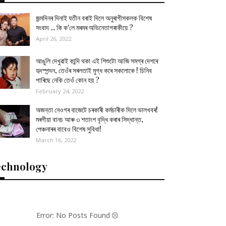
জন্মদিনৰ দিনাই যতীন বৰাই দিলে অনুৰাগীসকলক বিশেষ
সংবাদ ... কি ক'লে মৰমৰ অভিনেতাগৰাকীয়ে ?
April 26, 2022
আঙুলি দেখুৱাই কান্দি থকা এই শিশুটো আজি সমগ্ৰ দেশৰে
হৃদস্পন্দন, তেওঁৰ সৰলতাই মুগ্ধ কৰে সকলোকে ! চিনিব
পাৰিছে নেকি তেওঁ কোন হয় ?
February 24, 2022
অজন্তা নেওগৰ বাজেটে চৰকাৰী কৰ্মচাৰীক দিলে ভালখবৰ!
মৰগীয়া বানচ আৰু ৩ শতাংশ বৃদ্ধি কৰাৰ সিদ্ধান্ত,
পেঞ্চনাৰৰ বাবেও বিশেষ সুবিধা!
March 16, 2022
echnology
Error: No Posts Found