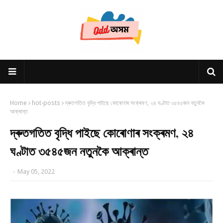
Home
hot-posts
দ্ৰুতগতিত বৃদ্ধি পাইছে কোৰোণাৰ সংক্ৰমণ, ২৪ ঘণ্টাত ৩৫৪৫জন নতুনকৈ
আক্ৰান্ত
দ্ৰুতগতিত বৃদ্ধি পাইছে কোৰোণাৰ সংক্ৰমণ, ২৪
ঘণ্টাত ৩৫৪৫জন নতুনকৈ আক্ৰান্ত
-
May 05, 2022