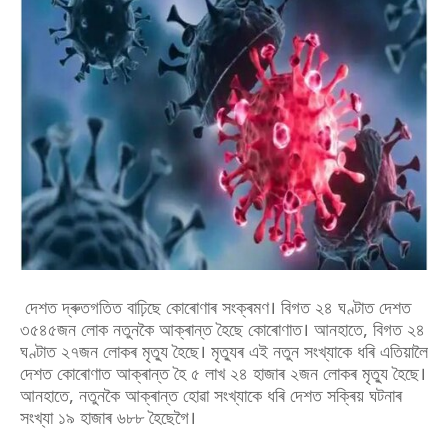
দেশত দ্ৰুতগতিত বাঢ়িছে কোৰোণাৰ সংক্ৰমণ। বিগত ২৪ ঘণ্টাত দেশত
৩৫৪৫জন লোক নতুনকৈ আক্ৰান্ত হৈছে কোৰোণাত। আনহাতে, বিগত ২৪
ঘণ্টাত ২৭জন লোকৰ মৃত্যু হৈছে। মৃত্যুৰ এই নতুন সংখ্যাকে ধৰি এতিয়ালৈ
দেশত কোৰোণাত আক্ৰান্ত হৈ ৫ লাখ ২৪ হাজাৰ ২জন লোকৰ মৃত্যু হৈছে।
আনহাতে, নতুনকৈ আক্ৰান্ত হোৱা সংখ্যাকে ধৰি দেশত সক্ৰিয় ঘটনাৰ
সংখ্যা ১৯ হাজাৰ ৬৮৮ হৈছেগৈ।