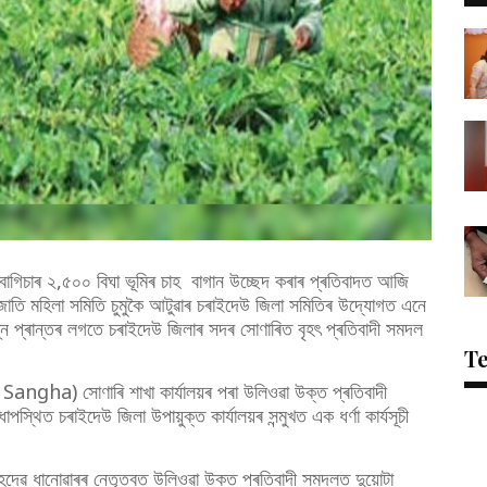
াহ বাগিচাৰ ২,৫০০ বিঘা ভূমিৰ চাহ বাগান উচ্ছেদ কৰাৰ প্ৰতিবাদত আজি
াতি মহিলা সমিতি চুমুকৈ আটুৱাৰ চৰাইদেউ জিলা সমিতিৰ উদ্যোগত এনে
ভিন্ন প্ৰান্তৰ লগতে চৰাইদেউ জিলাৰ সদৰ সোণাৰিত বৃহৎ প্ৰতিবাদী সমদল
T
a) সোণাৰি শাখা কাৰ্যালয়ৰ পৰা উলিওৱা উক্ত প্ৰতিবাদী
থিত চৰাইদেউ জিলা উপায়ুক্ত কাৰ্যালয়ৰ সন্মুখত এক ধৰ্ণা কাৰ্যসূচী
সহদেৱ ধানোৱাৰৰ নেতৃত্বত উলিওৱা উক্ত প্ৰতিবাদী সমদলত দুয়োটা