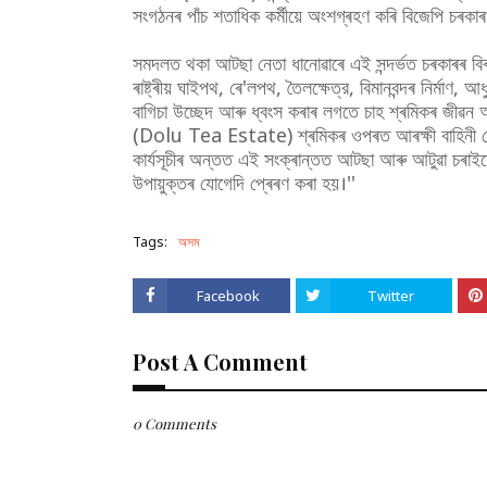
সংগঠনৰ পাঁচ শতাধিক কৰ্মীয়ে অংশগ্ৰহণ কৰি বিজেপি চৰকাৰ
সমদলত থকা আটছা নেতা ধানোৱাৰে এই সন্দৰ্ভত চৰকাৰৰ বিৰ
ৰাষ্ট্ৰীয় ঘাইপথ, ৰে'লপথ, তৈলক্ষেত্র, বিমানবন্দৰ নিৰ্মাণ
বাগিচা উচ্ছেদ আৰু ধ্বংস কৰাৰ লগতে চাহ শ্ৰমিকৰ জীৱন আৰু
(Dolu Tea Estate) শ্ৰমিকৰ ওপৰত আৰক্ষী বাহিনী মোতায়
কাৰ্যসূচীৰ অন্তত এই সংক্ৰান্তত আটছা আৰু আটুৱা চৰাইদে
উপায়ুক্তৰ যোগেদি প্ৰেৰণ কৰা হয়।''
Tags:
অসম
Facebook
Twitter
Post A Comment
0 Comments