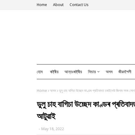
Home
About
Contact Us
হোম
ৰাষ্ট্ৰীয়
আন্তঃৰাষ্ট্ৰীয়
ফিচার
অসম
জীৱনশৈলী
Home
অসম
ডুলু চাহ বাগিচা উচ্ছেদ কাণ্ডৰ প্ৰতিবাদত চৰাইদেউ জিলাৰ সদৰ সো
ডুলু চাহ বাগিচা উচ্ছেদ কাণ্ডৰ প্ৰতি
আটুৱাই
-
May 18, 2022