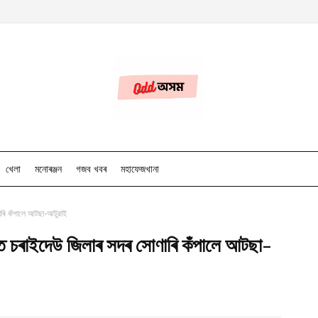
খেলা
মনোৰঞ্জন
গজব খবৰ
মহাফেজখানা
ণাৰি কঁপালে আটছা-আটুৱাই
বাদত চৰাইদেউ জিলাৰ সদৰ সোণাৰি কঁপালে আটছা-