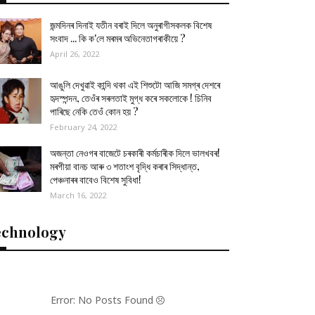
জন্মদিনৰ দিনাই যতীন বৰাই দিলে অনুৰাগীসকলক বিশেষ
সংবাদ ... কি ক'লে মৰমৰ অভিনেতাগৰাকীয়ে ?
April 26, 2022
আঙুলি দেখুৱাই কান্দি থকা এই শিশুটো আজি সমগ্ৰ দেশৰে
হৃদস্পন্দন, তেওঁৰ সৰলতাই মুগ্ধ কৰে সকলোকে ! চিনিব
পাৰিছে নেকি তেওঁ কোন হয় ?
February 24, 2022
অজন্তা নেওগৰ বাজেটে চৰকাৰী কৰ্মচাৰীক দিলে ভালখবৰ!
মৰগীয়া বানচ আৰু ৩ শতাংশ বৃদ্ধি কৰাৰ সিদ্ধান্ত,
পেঞ্চনাৰৰ বাবেও বিশেষ সুবিধা!
March 16, 2022
echnology
Error: No Posts Found