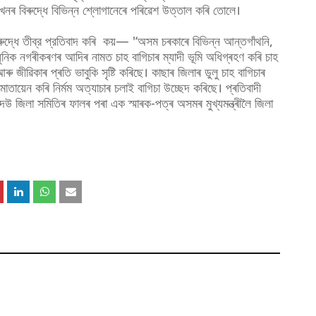
খনৰ বিৰুদ্ধে বিভিন্ন শ্লোগানেৰে পৰিৱেশ উত্তাল কৰি তোলে।
ুদ্ধে তীব্র প্রতিবাদ কৰি কয়— '‘অসম চৰকাৰে বিভিন্ন আন্তগাঁথনি,
, আধুনিক নগৰীকৰণৰ আদিৰ নামত চাহ বাগিচাৰ ম্যাদী ভূমি অধিগ্ৰহণ কৰি চাহ
 জীৱিকাৰ প্ৰতি ভাবুকি সৃষ্টি কৰিছে। কাছাৰ জিলাৰ ডুলু চাহ বাগিচাৰ
েন কৰি নির্মম অত্যাচাৰ চলাই বাগিচা উচ্ছেদ কৰিছে। প্ৰতিবাদী
উ জিলা সমিতিৰ ফালৰ পৰা এক স্মাৰক-পত্ৰ অসমৰ মুখ্যমন্ত্ৰীলৈ জিলা