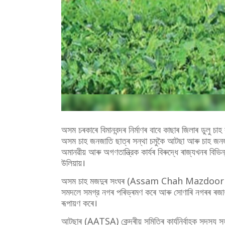
অসম চৰকাৰে বিমানবন্দৰ নিৰ্মাণৰ বাবে কাছাৰ জিলাৰ ডুলু চ
অসম চাহ জনজাতি ছাত্ৰ সন্থা চমুকৈ আটছা আৰু চাহ জনজ
অমানৱীয় আৰু অগণতান্ত্রিক কাৰ্যৰ বিৰুদ্ধে ৰাজ্যখনৰ বি
উলিয়ায়।
অসম চাহ মজদুৰ সংঘৰ (Assam Chah Mazdoor Sangh
সমদলে সমগ্র নগৰ পৰিভ্ৰমণ কৰে আৰু সোণাৰি নগৰৰ ৰজাধাপস্
ৰূপায়ণ কৰে।
আটছাৰ (AATSA) কেন্দ্ৰীয় সমিতিৰ কাৰ্যনিৰ্বাহক সদস্য 