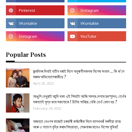
Popular Posts
জন্মদিনৰ দিনাই যতীন বৰাই দিলে অনুৰাগীসকলক বিশেষ সংবাদ ... কি ক'লে
মৰমৰ অভিনেতাগৰাকীয়ে ?
April 26, 2022
আঙুলি দেখুৱাই কান্দি থকা এই শিশুটো আজি সমগ্ৰ দেশৰে হৃদস্পন্দন, তেওঁৰ
সৰলতাই মুগ্ধ কৰে সকলোকে ! চিনিব পাৰিছে নেকি তেওঁ কোন হয় ?
February 24, 2022
অজন্তা নেওগৰ বাজেটে চৰকাৰী কৰ্মচাৰীক দিলে ভালখবৰ! মৰগীয়া বানচ
আৰু ৩ শতাংশ বৃদ্ধি কৰাৰ সিদ্ধান্ত, পেঞ্চনাৰৰ বাবেও বিশেষ সুবিধা!