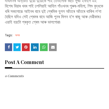
দীৰ্ঘদিনৰ অন্তঃত দুয়ো দুয়োকে পাই তেওঁলোক বহুত সুখী৷ ইফালে এই
বিশেষ বিয়াৰ খবৰ পাই ঢপলিয়াই আহিল গাঁওখনৰ পুৰুষ-মহিলা, শিশু বৃদ্ধকে
ধৰি সকলোৱে৷ আইনৰ বাবে দুই প্ৰেমিক যুগল আঁতৰে আঁতৰে থাকিব ল’গা
হৈছিল যদিও সেই প্ৰেমৰ বাবে আজি পুনৰ মিলন হ’ল ৰাজু আৰু দেৱীকাৰ।
এয়াই হয়টো প্ৰকৃত প্ৰেম আৰু ভালপোৱা৷
Tags:
অসম
Post A Comment
0 Comments