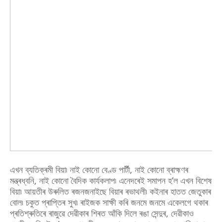
এখন ব্যতিক্ৰমী বিয়া৷ নাই কোনো বেণ্ড পাৰ্টী, নাই কোনো ব্ৰাহ্মণৰ
মন্ত্ৰধ্বনি, নাই কোনো বৈদিক কাৰ্যকলাপ৷ এনেদৰেই সমাপন হ’ল এখন বিশেষ
বিয়া৷ আয়তীৰ উৰুলিত ৰজনজনাইছে বিয়াৰ ৰভাথলী৷ কইনাৰ হাতত জেতুকাৰ
বোল৷ চকুত প্ৰাপ্তিৰ সুখ৷ ৰাইজক সাক্ষী কৰি জনমে জনমে একেলগে থকাৰ
প্ৰতিশ্ৰুতিৰে ৰাজুৱে দেৱীকাৰ শিৰত আঁকি দিলে ৰঙা সেন্দুৰ, দেৱীকাও