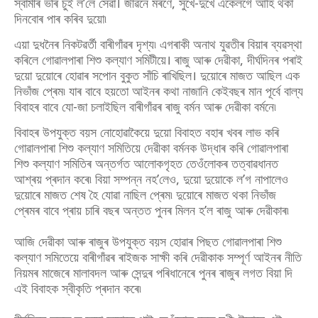
স্বামীৰ ভৰি চুই ল’লে সেৱা। জীৱনে মৰণে, সুখে-দুখে একেলগে আহি থকা
দিনবোৰ পাৰ কৰিব দুয়ো৷
এয়া দুধনৈৰ নিকটৱৰ্তী বাৰীগাঁৱৰ দৃশ্য৷ এগৰাকী অনাথ যুৱতীৰ বিয়াৰ ব্যৱস্থা
কৰিলে গোৱালপাৰা শিশু কল্যাণ সমিটীয়ে। ৰাজু আৰু দেৱীকা, দীৰ্ঘদিনৰ পৰাই
দুয়ো দুয়োৰে হোৱাৰ সপোন বুকুত সাঁচি ৰাখিছিল। দুয়োৰে মাজত আছিল এক
নিভাঁজ প্ৰেম৷ যাৰ বাবে হয়তো আইনৰ কথা নাজানি কেইবছৰ মান পূৰ্বে বাল্য
বিবাহৰ বাবে যো-জা চলাইছিল বাৰীগাঁৱৰ ৰাজু বৰ্মন আৰু দেৱীকা বৰ্মনে৷
বিবাহৰ উপযুক্ত বয়স নোহোৱাকৈয়ে দুয়ো বিবাহত বহাৰ খবৰ লাভ কৰি
গোৱালপাৰা শিশু কল্যাণ সমিতিয়ে দেৱীকা বৰ্মনক উদ্ধাৰ কৰি গোৱালপাৰা
শিশু কল্যাণ সমিতিৰ অন্তৰ্গত আলোকগৃহত তেওঁলোকৰ তত্বাৱধানত
আশ্ৰয় প্ৰদান কৰে৷ বিয়া সম্পন্ন নহ’লেও, দুয়ো দুয়োকে ল’গ নাপালেও
দুয়োৰে মাজত শেষ হৈ যোৱা নাছিল প্ৰেম৷ দুয়োৰে মাজত থকা নিভাঁজ
প্ৰেমৰ বাবে প্ৰায় চাৰি বছৰ অন্তত পুনৰ মিলন হ’ল ৰাজু আৰু দেৱীকাৰ৷
আজি দেৱীকা আৰু ৰাজুৰ উপযুক্ত বয়স হোৱাৰ পিছত গোৱালপাৰা শিশু
কল্যাণ সমিতেয়ে বাৰীগাঁৱৰ ৰাইজক সাক্ষী কৰি দেৱীকাক সম্পূৰ্ণ আইনৰ নীতি
নিয়মৰ মাজেৰে মালাবদল আৰু সেন্দুৰ পৰিধানেৰে পুনৰ ৰাজুৰ লগত বিয়া দি
এই বিবাহক স্বীকৃতি প্ৰদান কৰে৷