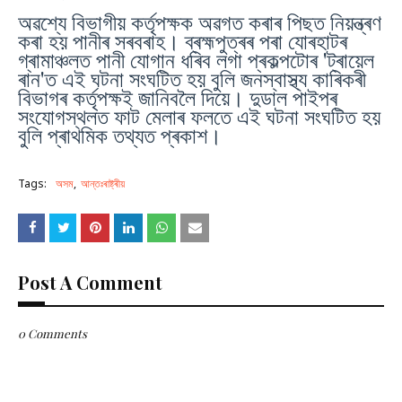
অৱশ্যে বিভাগীয় কৰ্তৃপক্ষক অৱগত কৰাৰ পিছত নিয়ন্ত্ৰণ
কৰা হয় পানীৰ সৰবৰাহ। ব্ৰহ্মপুত্ৰৰ পৰা যোৰহাটৰ
গ্ৰামাঞ্চলত পানী যোগান ধৰিব লগা প্ৰকল্পটোৰ 'ট্ৰায়েল
ৰান'ত এই ঘটনা সংঘটিত হয় বুলি জনস্বাস্থ্য কাৰিকৰী
বিভাগৰ কৰ্তৃপক্ষই জানিবলৈ দিয়ে। দুডাল পাইপৰ
সংযোগস্থলত ফাট মেলাৰ ফলতে এই ঘটনা সংঘটিত হয়
বুলি প্ৰাথমিক তথ্যত প্ৰকাশ।
Tags:
অসম
আন্তঃৰাষ্ট্ৰীয়
Post A Comment
0 Comments