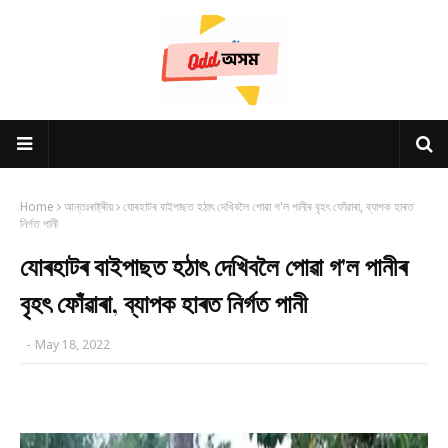
Home
আন্তঃৰাষ্ট্ৰীয়
যোৰহাটৰ বাইপাছত হঠাৎ দেখিবলৈ পোৱা গ'ল পানীৰ বৃহৎ ফোঁৱাৰা, ব্যাপক হাৰত
নিৰ্গত পানী
যোৰহাটৰ বাইপাছত হঠাৎ দেখিবলৈ পোৱা গ'ল পানীৰ
বৃহৎ ফোঁৱাৰা, ব্যাপক হাৰত নিৰ্গত পানী
-
May 18, 2022