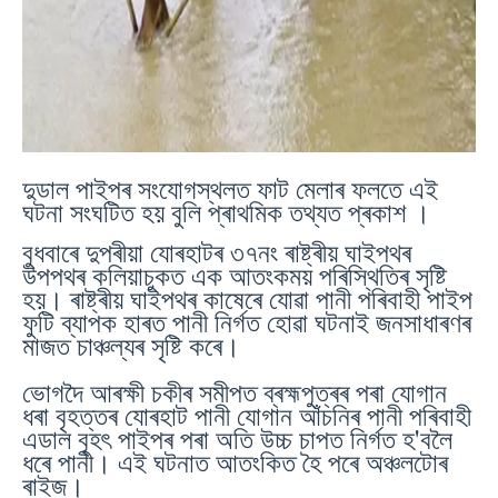
দুডাল পাইপৰ সংযোগস্থলত ফাট মেলাৰ ফলতে এই
ঘটনা সংঘটিত হয় বুলি প্ৰাথমিক তথ্যত প্ৰকাশ ।
বুধবাৰে দুপৰীয়া যোৰহাটৰ ৩৭নং ৰাষ্ট্ৰীয় ঘাইপথৰ
উপপথৰ কলিয়াচুকত এক আতংকময় পৰিস্থিতিৰ সৃষ্টি
হয়। ৰাষ্ট্ৰীয় ঘাইপথৰ কাষেৰে যোৱা পানী পৰিবাহী পাইপ
ফুটি ব্যাপক হাৰত পানী নিৰ্গত হোৱা ঘটনাই জনসাধাৰণৰ
মাজত চাঞ্চল্যৰ সৃষ্টি কৰে।
ভোগদৈ আৰক্ষী চকীৰ সমীপত ব্ৰহ্মপুত্ৰৰ পৰা যোগান
ধৰা বৃহত্তৰ যোৰহাট পানী যোগান আঁচনিৰ পানী পৰিবাহী
এডাল বৃহৎ পাইপৰ পৰা অতি উচ্চ চাপত নিৰ্গত হ'বলৈ
ধৰে পানী। এই ঘটনাত আতংকিত হৈ পৰে অঞ্চলটোৰ
ৰাইজ।