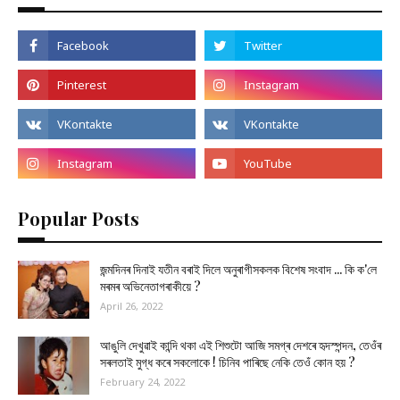
Popular Posts
জন্মদিনৰ দিনাই যতীন বৰাই দিলে অনুৰাগীসকলক বিশেষ সংবাদ ... কি ক'লে
মৰমৰ অভিনেতাগৰাকীয়ে ?
April 26, 2022
আঙুলি দেখুৱাই কান্দি থকা এই শিশুটো আজি সমগ্ৰ দেশৰে হৃদস্পন্দন, তেওঁৰ
সৰলতাই মুগ্ধ কৰে সকলোকে ! চিনিব পাৰিছে নেকি তেওঁ কোন হয় ?
February 24, 2022