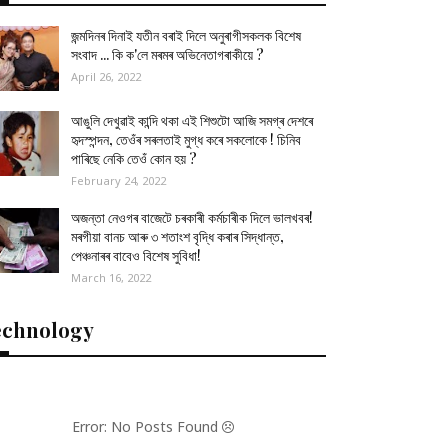
জন্মদিনৰ দিনাই যতীন বৰাই দিলে অনুৰাগীসকলক বিশেষ
সংবাদ ... কি ক'লে মৰমৰ অভিনেতাগৰাকীয়ে ?
April 26, 2022
আঙুলি দেখুৱাই কান্দি থকা এই শিশুটো আজি সমগ্ৰ দেশৰে
হৃদস্পন্দন, তেওঁৰ সৰলতাই মুগ্ধ কৰে সকলোকে ! চিনিব
পাৰিছে নেকি তেওঁ কোন হয় ?
February 24, 2022
অজন্তা নেওগৰ বাজেটে চৰকাৰী কৰ্মচাৰীক দিলে ভালখবৰ!
মৰগীয়া বানচ আৰু ৩ শতাংশ বৃদ্ধি কৰাৰ সিদ্ধান্ত,
পেঞ্চনাৰৰ বাবেও বিশেষ সুবিধা!
March 16, 2022
echnology
Error: No Posts Found