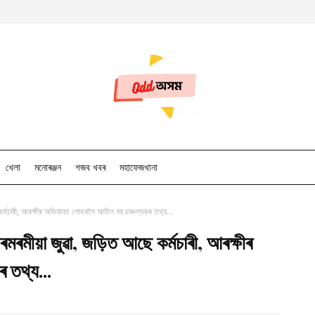
খেলা
মনোৰঞ্জন
গজব খবৰ
মহাফেজখানা
কৰ্মচাৰী, আৰক্ষীৰ অভিযানত পোহৰলৈ আহিল বহু চাঞ্চল্যকৰ তথ্য...
ৰমৰমীয়া জুৱা, জড়িত আছে কৰ্মচাৰী, আৰক্ষীৰ
 তথ্য...