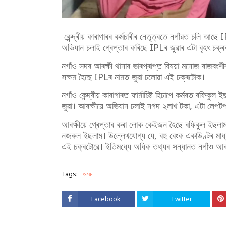
কেন্দ্ৰীয় কাৰাগাৰৰ কৰ্মচাৰীৰ নেতৃত্বতে নগাঁৱত চলি আছে I
অভিযান চলাই গ্ৰেপ্তাৰ কৰিছে IPLৰ জুৱাৰ এটা বৃহৎ চক্
নগাঁও সদৰ আৰক্ষী থানাৰ ভাৰপ্ৰাপ্ত বিষয়া মনোজ ৰাজবংশী
সক্ষম হৈছে IPLৰ নামত জুৱা চলোৱা এই চক্ৰটোক।
নগাঁও কেন্দ্ৰীয় কাৰাগাৰত ফাৰ্মাচিষ্ট হিচাপে কৰ্মৰত ৰফ
জুৱা। আৰক্ষীয়ে অভিযান চলাই নগদ ২লাখ টকা, এটা লেপটপ
আৰক্ষীয়ে গ্ৰেপ্তাৰ কৰা লোক কেইজন হৈছে ৰফিকুল ইছলা
নজৰুল ইছলাম। উল্লেখযোগ্য যে, বহু বেংক একাউণ্টৰ মাধ্
এই চক্ৰটোৱে। ইতিমধ্যে অধিক তথ্যৰ সন্ধানত নগাঁও আৰক্
Tags:
অসম
Facebook
Twitter