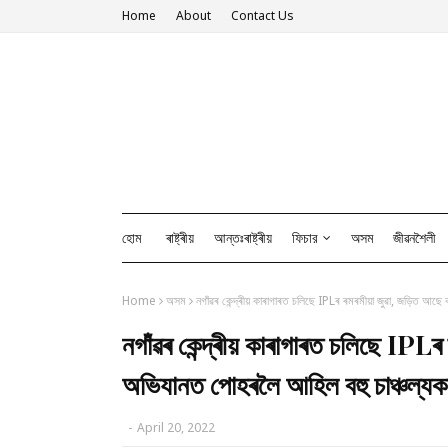
Home
About
Contact Us
হোম
ৰাষ্ট্ৰীয়
আন্তঃৰাষ্ট্ৰীয়
ফিচার
অসম
জীৱনশৈলী
Home
অসম
নগাঁৱৰ কেন্দ্ৰীয় কাৰাগাৰত চলিছে IPLৰ ৰমৰমীয়া জুৱা, জড়িত আছে 
নগাঁৱৰ কেন্দ্ৰীয় কাৰাগাৰত চলিছে IPLৰ 
অভিযানত পোহৰলৈ আহিল বহু চাঞ্চল্যকৰ
-
April 20, 2022