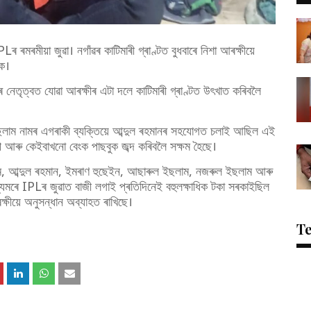
PLৰ ৰমৰমীয়া জুৱা। নগাঁৱৰ কাটিমাৰী গ্ৰাণ্টত বুধবাৰে নিশা আৰক্ষীয়ে
ৰক।
ৰ নেতৃত্বত যোৱা আৰক্ষীৰ এটা দলে কাটিমাৰী গ্ৰাণ্টত উৎখাত কৰিবলৈ
িকুল ইছলাম নামৰ এগৰাকী ব্যক্তিয়ে আব্দুল ৰহমানৰ সহযোগত চলাই আছিল এই
 আৰু কেইবাখনো বেংক পাছবুক জব্দ কৰিবলৈ সক্ষম হৈছে।
ম, আব্দুল ৰহমান, ইমৰাণ হুছেইন, আছাৰুল ইছলাম, নজৰুল ইছলাম আৰু
যমৰে IPLৰ জুৱাত বাজী লগাই প্ৰতিদিনেই বহুলক্ষাধিক টকা সৰকাইছিল
ষীয়ে অনুসন্ধান অব্যাহত ৰাখিছে।
T