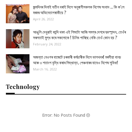
জন্মদিনৰ দিনাই যতীন বৰাই দিলে অনুৰাগীসকলক বিশেষ সংবাদ ... কি ক'লে
মৰমৰ অভিনেতাগৰাকীয়ে ?
April 26, 2022
আঙুলি দেখুৱাই কান্দি থকা এই শিশুটো আজি সমগ্ৰ দেশৰে হৃদস্পন্দন, তেওঁৰ
সৰলতাই মুগ্ধ কৰে সকলোকে ! চিনিব পাৰিছে নেকি তেওঁ কোন হয় ?
February 24, 2022
অজন্তা নেওগৰ বাজেটে চৰকাৰী কৰ্মচাৰীক দিলে ভালখবৰ! মৰগীয়া বানচ
আৰু ৩ শতাংশ বৃদ্ধি কৰাৰ সিদ্ধান্ত, পেঞ্চনাৰৰ বাবেও বিশেষ সুবিধা!
March 16, 2022
Technology
Error: No Posts Found