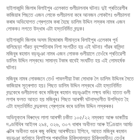
হাইলাকান্দি জিলাৰ বিলাইপুৰ এলেকাত গুলীচালনাৰ ঘটনা। দুই প্ৰতিৱেশীৰ
কাজিয়াৰ পিছতে এজন লোকে গুলীচালনা কৰে আনজন লোকলৈ। গুলীচালনা
কৰাৰ অভিযোগত গ্ৰেপ্তাৰ কৰা হৈছে ডালিম উদ্দিন লস্কৰ নামৰ এজন
লোকক। লগতে উদ্ধাৰ এটা হস্তনিৰ্মিত বন্দুক।
হাইলাকান্দি জিলাৰ অসম মিজোৰাম সীমান্তৰ বিলাইপুৰ এলেকাৰ পূৰ্ব
বালিছেড়া গাঁৱত বৃহস্পতিবাৰ নিশা সংগঠিত হয় এই ঘটনা। গাঁৱৰ বাসিন্দা
মজিবুৰ ৰহমান বড়ভূঞা নামৰ এজন লোকক গুলীয়ালে তেওঁৰে প্ৰতিৱেশী
ডালিম উদ্দিন লস্কৰে। সামান্য টকাৰ বাবেই সংঘটিত হয় এই লোমহৰ্ষক
ঘটনা।
মজিবুৰ নামৰ লোকজনে তেওঁ পাবলগীয়া টকা সোধাক লৈ ডালিম উদ্দিনৰ সৈতে
কাজিয়াৰ সূত্ৰপাত হয়। পিছত ডালিম উদ্দিন লস্কৰে এটা হস্তনিৰ্মিত
বন্দুকেৰে গুলীচালনা কৰে মজিবুৰ ৰহমান বড়ভূঞালৈ লক্ষ্য কৰি। হাতত গুলী
লগাৰ ফলত আহত হয় মজিবুৰ। পিছত আৰক্ষী ঘটনাস্থলীত উপস্থিত হৈ
এটা হস্তনিৰ্মিত বন্দুকসহ গ্ৰেপ্তাৰ কৰে ডালিম উদ্দিন লস্কৰক।
অভিযুক্তৰ বিৰুদ্ধে লালা আৰক্ষী চকীত ১০৫/২২ নম্বৰত আৰু ভাৰতীয়
দণ্ডবিধিৰ আইনৰ ২৯৪, ৩২৬, ৩০৭ ধাৰাৰ অধীনত আৰু ইণ্ডিয়ান আৰ্মচ
এক্টৰ অধীনত গুচৰ ৰজু কৰিছে আৰক্ষীয়ে। ইপিনে, আহত মজিবুৰ ৰহমান
বড়ভূঞা বৰ্তমানে বিলাইপুৰ প্ৰাথমিক চিকিৎসালয়ত চিকিৎসাধীন। তেওঁৰ