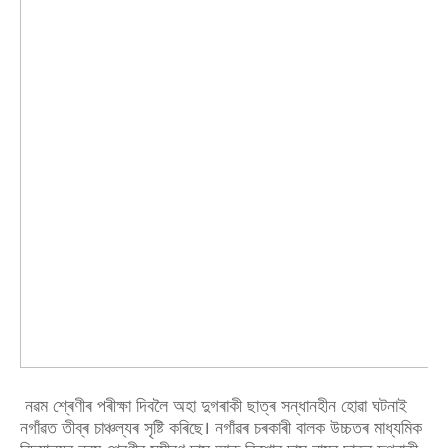
নৱম শ্ৰেণীৰ পৰীক্ষা দিবলৈ অহা দুগৰাকী ছাত্ৰ সন্ধানহীন হোৱা ঘটনাই
নগাঁৱত তীব্ৰ চাঞ্চল্যৰ সৃষ্টি কৰিছে। নগাঁৱৰ চৰকাৰী বালক উচ্চতৰ মাধ্যমিক