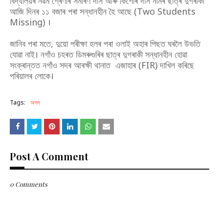
বিদ্যালয়ৰ নৱম শ্ৰেণীৰ সমীৰণ দাস আৰু কিশোৰ দাস নামৰ ছাত্ৰ দুগৰাকী
আজি দিনৰ ১১ বজাৰ পৰা সন্ধানহীন হৈ আছে (Two Students
Missing) ।
জানিব পৰা মতে, দুয়ো পৰীক্ষা হলৰ পৰা ওলাই অহাৰ পিছত ঘৰলৈ উভতি
যোৱা নাই। নগাঁও চহৰত ডিমৰুগুৰিৰ ছাত্ৰ দুগৰাকী সন্ধানহীন হোৱা
সংক্ৰান্তত নগাঁও সদৰ আৰক্ষী থানাত এজাহাৰ (FIR) দাখিল কৰিছে
পৰিয়ালৰ লোকে।
Tags:
অসম
Post A Comment
0 Comments