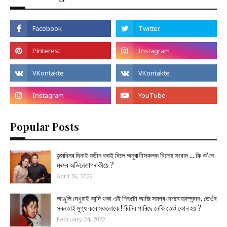
Popular Posts
জন্মদিনৰ দিনাই যতীন বৰাই দিলে অনুৰাগীসকলক বিশেষ সংবাদ ... কি ক'লে
মৰমৰ অভিনেতাগৰাকীয়ে ?
April 26, 2022
আঙুলি দেখুৱাই কান্দি থকা এই শিশুটো আজি সমগ্ৰ দেশৰে হৃদস্পন্দন, তেওঁৰ
সৰলতাই মুগ্ধ কৰে সকলোকে ! চিনিব পাৰিছে নেকি তেওঁ কোন হয় ?
February 24, 2022