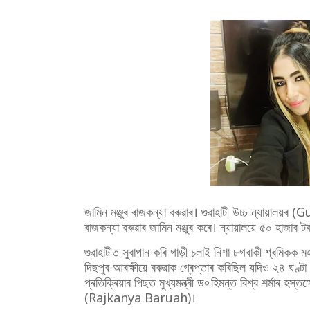
জামিন মঞ্জুৰ ৰাজকন্যা বৰুৱাৰ। গুৱাহাটী উচ্চ ন্যায়
ৰাজকন্যা বৰুৱাৰ জামিন মঞ্জুৰ কৰে। ন্যায়ালয়ে ৫০ হাজাৰ 
গুৱাহাটীত সুৰাপান কৰি গাড়ী চলাই নিশা ৮গৰাকী শ্ৰমিকক মহ
দিছপুৰ আৰক্ষীয়ে বৰুৱাক গ্ৰেপ্তাৰ কৰিছিল যদিও ২৪ ঘণ্টা 
প্ৰতিক্ৰিয়াৰ পিছত মুখ্যমন্ত্ৰী ড৹ হিমন্ত বিশ্ব শৰ্মাৰ হস
(Rajkanya Baruah)।