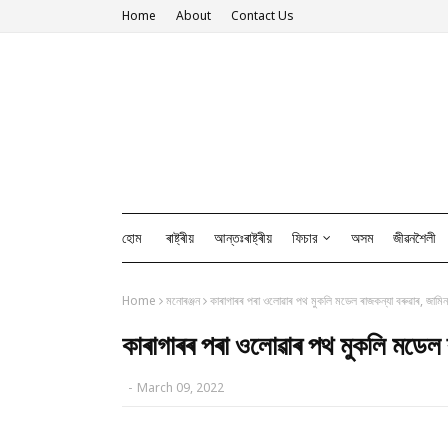
Home
About
Contact Us
হোম
ৰাষ্ট্ৰীয়
আন্তঃৰাষ্ট্ৰীয়
ফিচার
অসম
জীৱনশৈলী
Home
মনোৰঞ্জন
কাৰাগাৰৰ পৰা ওলোৱাৰ পথ মুকলি মডেল ৰাজকন্যা বৰুৱাৰ, জামিন মঞ
কাৰাগাৰৰ পৰা ওলোৱাৰ পথ মুকলি মডেল ৰা
-
March 09, 2022