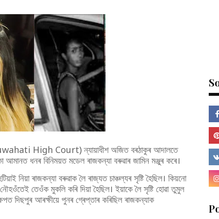
So
ালয়ৰ (Guwahati High Court) ন্যায়াধীশ অজিত বৰঠাকুৰ আদালতে
টকা আমানত ধনৰ বিনিময়ত মডেল ৰাজকন্যা বৰুৱাৰ জামিন মঞ্জুৰ কৰে।
টিয়াই নিয়া ৰাজকন্যা বৰুৱাক লৈ ৰাজ্যত চাঞ্চল্যৰ সৃষ্টি হৈছিল। কিয়নো
নৌহওঁতেই তেওঁক মুকলি কৰি দিয়া হৈছিল। ইয়াকে লৈ সৃষ্টি হোৱা তুমুল
্তক্ষেপত দিছপুৰ আৰক্ষীয়ে পুনৰ গ্ৰেপ্তাৰ কৰিছিল ৰাজকন্যাক
P