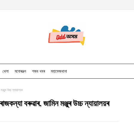
খেলা
মনোৰঞ্জন
গজব খবৰ
মহাফেজখানা
্জুৰ উচ্চ ন্যায়ালয়ৰ
জকন্যা বৰুৱাৰ, জামিন মঞ্জুৰ উচ্চ ন্যায়ালয়ৰ