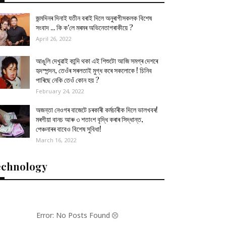
জন্মদিনৰ দিনাই যতীন বৰাই দিলে অনুৰাগীসকলক বিশেষ
সংবাদ ... কি ক'লে মৰমৰ অভিনেতাগৰাকীয়ে ?
April 26, 2022
আঙুলি দেখুৱাই কান্দি থকা এই শিশুটো আজি সমগ্ৰ দেশৰে
হৃদস্পন্দন, তেওঁৰ সৰলতাই মুগ্ধ কৰে সকলোকে ! চিনিব
পাৰিছে নেকি তেওঁ কোন হয় ?
February 24, 2022
অজন্তা নেওগৰ বাজেটে চৰকাৰী কৰ্মচাৰীক দিলে ভালখবৰ!
মৰগীয়া বানচ আৰু ৩ শতাংশ বৃদ্ধি কৰাৰ সিদ্ধান্ত,
পেঞ্চনাৰৰ বাবেও বিশেষ সুবিধা!
March 16, 2022
echnology
Error: No Posts Found