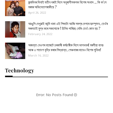
জন্মদিনৰ দিনাই যতীন বৰাই দিলে অনুৰাগীসকলক বিশেষ সংবাদ ... কি ক'লে
মৰমৰ অভিনেতাগৰাকীয়ে ?
April 26, 2022
আঙুলি দেখুৱাই কান্দি থকা এই শিশুটো আজি সমগ্ৰ দেশৰে হৃদস্পন্দন, তেওঁৰ
সৰলতাই মুগ্ধ কৰে সকলোকে ! চিনিব পাৰিছে নেকি তেওঁ কোন হয় ?
February 24, 2022
অজন্তা নেওগৰ বাজেটে চৰকাৰী কৰ্মচাৰীক দিলে ভালখবৰ! মৰগীয়া বানচ
আৰু ৩ শতাংশ বৃদ্ধি কৰাৰ সিদ্ধান্ত, পেঞ্চনাৰৰ বাবেও বিশেষ সুবিধা!
March 16, 2022
Technology
Error: No Posts Found