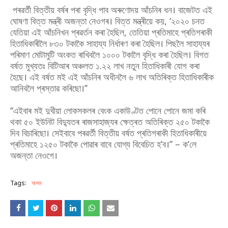
পৰৱৰ্তী বিত্তীয় বৰ্ষৰ পৰা বৃদ্ধি পাব অৰুণোদয় আঁচনিৰ ধন। বাজেটত এই
ঘোষণা বিত্ত মন্ত্ৰী অজন্তা নেওগৰ। বিত্ত মন্ত্ৰীয়ে কয়, ‘২০২০ চনত
যেতিয়া এই আঁচনিখন প্ৰৱৰ্তন কৰা হৈছিল, তেতিয়া প্ৰতিমাহে প্ৰতিগৰাকী
হিতাধিকাৰীলৈ ৮৩০ টকাকৈ সাহায্য নিৰ্ধাৰণ কৰা হৈছিল। পিছলৈ সাহায্যৰ
পৰিমাণ মোটামুটি অংকত ৰাখিবলৈ ১০০০ টকালৈ বৃদ্ধি কৰা হৈছিল। বিগত
বৰ্ষত মুখ্যতঃ বিটিআৰ অঞ্চলত ১.২২ লাখ নতুন হিতাধিকাৰী যোগ কৰা
হৈছে। এই বৰ্ষত মই এই আঁচনিৰ অধীনলৈ ৬ লাখ অতিৰিক্ত হিতাধিকাৰীক
আনিবলৈ প্ৰস্তাৱ কৰিছো।’’
‘‘এইবাৰ মই দুখীয়া লোকসকলৰ বেংক একাউণ্টত পোনে পোনে জমা কৰি
থকা ৫০ ইউনিট বিদ্যুতৰ ৰাজসাহাজ্যৰ ক্ষেত্ৰত অতিৰিক্ত ২৫০ টকাকৈ
দিব বিচাৰিছো। সেইবাবে পৰৱৰ্তী বিত্তীয় বৰ্ষত প্ৰতিগৰাকী হিতাধিকাৰীয়ে
প্ৰতিমাহে ১২৫০ টকাকৈ পোৱাৰ বাবে যোগ্য বিবেচিত হ’ব।’’ – ক’লে
অজন্তা নেওগে।
Tags:
অসম