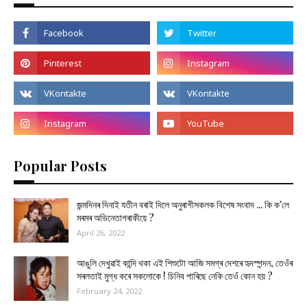
Popular Posts
জন্মদিনৰ দিনাই যতীন বৰাই দিলে অনুৰাগীসকলক বিশেষ সংবাদ ... কি ক'লে
মৰমৰ অভিনেতাগৰাকীয়ে ?
April 26, 2022
আঙুলি দেখুৱাই কান্দি থকা এই শিশুটো আজি সমগ্ৰ দেশৰে হৃদস্পন্দন, তেওঁৰ
সৰলতাই মুগ্ধ কৰে সকলোকে ! চিনিব পাৰিছে নেকি তেওঁ কোন হয় ?
February 24, 2022