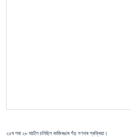
২৫ৰ পৰা ২৮ মাৰ্চলৈ চলিছিল কাজিৰঙাৰ গঁড় গণনাৰ প্ৰক্ৰিয়া।