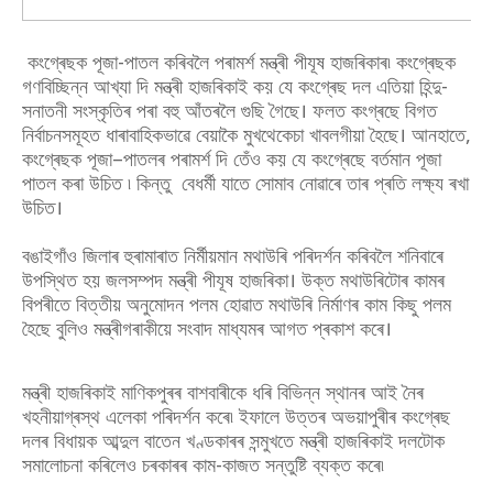
কংগ্ৰেছক পূজা-পাতল কৰিবলৈ পৰামৰ্শ মন্ত্ৰী পীযূষ হাজৰিকাৰ৷ কংগ্ৰেছক
গণবিচ্ছিন্ন আখ্যা দি মন্ত্ৰী হাজৰিকাই কয় যে কংগ্ৰেছ দল এতিয়া হিন্দু-
সনাতনী সংস্কৃতিৰ পৰা বহু আঁতৰলৈ গুছি গৈছে। ফলত কংগ্ৰছে বিগত
নিৰ্বাচনসমূহত ধাৰাবাহিকভাৱে বেয়াকৈ মুখথেকেচা খাবলগীয়া হৈছে। আনহাতে,
কংগ্ৰেছক পূজা–পাতলৰ পৰামৰ্শ দি তেঁও কয় যে কংগ্ৰেছে বৰ্তমান পূজা
পাতল কৰা উচিত ৷ কিন্তু বেধৰ্মী যাতে সোমাব নোৱাৰে তাৰ প্ৰতি লক্ষ্য ৰখা
উচিত।
বঙাইগাঁও জিলাৰ হুৰামাৰাত নিৰ্মীয়মান মথাউৰি পৰিদৰ্শন কৰিবলৈ শনিবাৰে
উপস্থিত হয় জলসম্পদ মন্ত্ৰী পীযূষ হাজৰিকা। উক্ত মথাউৰিটোৰ কামৰ
বিপৰীতে বিত্তীয় অনুমোদন পলম হোৱাত মথাউৰি নিৰ্মাণৰ কাম কিছু পলম
হৈছে বুলিও মন্ত্ৰীগৰাকীয়ে সংবাদ মাধ্যমৰ আগত প্ৰকাশ কৰে।
মন্ত্ৰী হাজৰিকাই মাণিকপুৰৰ বাশবাৰীকে ধৰি বিভিন্ন স্থানৰ আই নৈৰ
খহনীয়াগ্ৰস্থ এলেকা পৰিদৰ্শন কৰে৷ ইফালে উত্তৰ অভয়াপুৰীৰ কংগ্ৰেছ
দলৰ বিধায়ক আব্দুল বাতেন খণ্ডকাৰৰ সন্মুখতে মন্ত্ৰী হাজৰিকাই দলটোক
সমালোচনা কৰিলেও চৰকাৰৰ কাম-কাজত সন্তুষ্টি ব্যক্ত কৰে৷