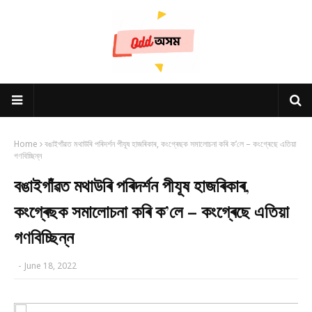
Home
বঙাইগাঁৱত মথাউৰি পৰিদৰ্শন পীযূষ হাজৰিকাৰ, কংগ্ৰেছক সমালোচনা কৰি ক’লে – কংগ্ৰেছে এতিয়া
গণবিচ্ছিন্ন
বঙাইগাঁৱত মথাউৰি পৰিদৰ্শন পীযূষ হাজৰিকাৰ,
কংগ্ৰেছক সমালোচনা কৰি ক’লে – কংগ্ৰেছে এতিয়া
গণবিচ্ছিন্ন
-
June 18, 2022