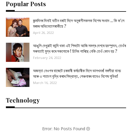
Popular Posts
জন্মদিনৰ দিনাই যতীন বৰাই দিলে অনুৰাগীসকলক বিশেষ সংবাদ ... কি ক'লে
মৰমৰ অভিনেতাগৰাকীয়ে ?
April 26, 2022
আঙুলি দেখুৱাই কান্দি থকা এই শিশুটো আজি সমগ্ৰ দেশৰে হৃদস্পন্দন, তেওঁৰ
সৰলতাই মুগ্ধ কৰে সকলোকে ! চিনিব পাৰিছে নেকি তেওঁ কোন হয় ?
February 24, 2022
অজন্তা নেওগৰ বাজেটে চৰকাৰী কৰ্মচাৰীক দিলে ভালখবৰ! মৰগীয়া বানচ
আৰু ৩ শতাংশ বৃদ্ধি কৰাৰ সিদ্ধান্ত, পেঞ্চনাৰৰ বাবেও বিশেষ সুবিধা!
March 16, 2022
Technology
Error: No Posts Found