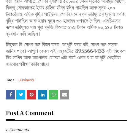
হয়। ইয়াৰ আগতে, সোণৰ ব্যৱসায় ৫০,৬০৪ টকাৰ স্তৰত আৰম্ভ হৈছিল,
কিন্তু সোনকালেই ইয়াৰ চাহিদা তীব্ৰ বৃদ্ধি পাইছিল আৰু মূল্য ২০০
টকাতকৈও অধিক বৃদ্ধি পাইছিল। সোণৰ দৰে ৰূপৰ ভৱিষ্যতৰ মূল্যও আজি
বৃদ্ধি পাইছিল আৰু ইয়াৰ মূল্য ৬০ হাজাৰৰ ওপৰলৈ গৈছিল। এমচিএক্সত
ৰূপৰ ভৱিষ্যত দাম পুৱা প্ৰতি কিলোত ১৯৯ টকাৰ অধিক ৬০,১৪৫ টকাত
ব্যৱসায় কৰি আছিল।
মিছকল দি সোণৰ দাম বিচাৰ কৰক: আপুনি ঘৰত বহি সোণৰ দাম সহজে
জানিব পাৰে। আপুনি কেৱল এই নম্বৰটোত 8955664433 এটা মিছকল
দিব লাগিব আৰু আপোনাৰ ফোনত এটা বাৰ্তা ওলাব য'ত আপুনি শেহতীয়া
হাৰবোৰ পৰীক্ষা কৰিব পাৰে।
Tags:
Business
Post A Comment
0 Comments