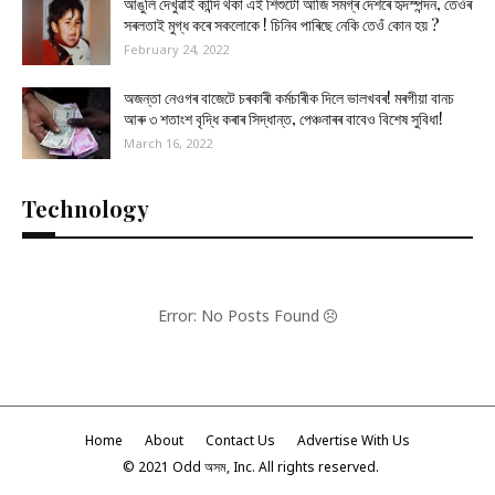
আঙুলি দেখুৱাই কান্দি থকা এই শিশুটো আজি সমগ্ৰ দেশৰে হৃদস্পন্দন, তেওঁৰ
সৰলতাই মুগ্ধ কৰে সকলোকে ! চিনিব পাৰিছে নেকি তেওঁ কোন হয় ?
February 24, 2022
অজন্তা নেওগৰ বাজেটে চৰকাৰী কৰ্মচাৰীক দিলে ভালখবৰ! মৰগীয়া বানচ
আৰু ৩ শতাংশ বৃদ্ধি কৰাৰ সিদ্ধান্ত, পেঞ্চনাৰৰ বাবেও বিশেষ সুবিধা!
March 16, 2022
Technology
Error: No Posts Found
Home
About
Contact Us
Advertise With Us
© 2021 Odd অসম, Inc. All rights reserved.