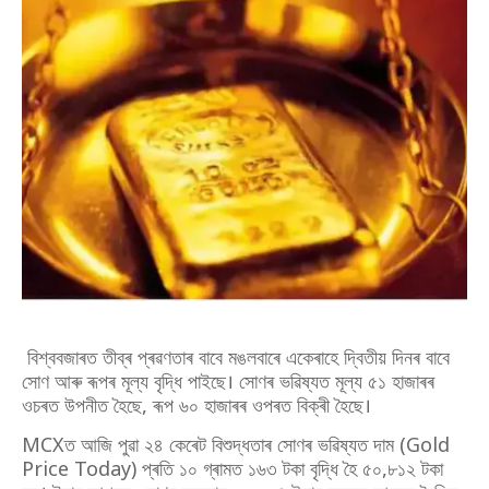
বিশ্ববজাৰত তীব্ৰ প্ৰৱণতাৰ বাবে মঙলবাৰে একেৰাহে দ্বিতীয় দিনৰ বাবে
সোণ আৰু ৰূপৰ মূল্য বৃদ্ধি পাইছে। সোণৰ ভৱিষ্যত মূল্য ৫১ হাজাৰৰ
ওচৰত উপনীত হৈছে, ৰূপ ৬০ হাজাৰৰ ওপৰত বিক্ৰী হৈছে।
MCXত আজি পুৱা ২৪ কেৰেট বিশুদ্ধতাৰ সোণৰ ভৱিষ্যত দাম (Gold
Price Today) প্ৰতি ১০ গ্ৰামত ১৬৩ টকা বৃদ্ধি হৈ ৫০,৮১২ টকা