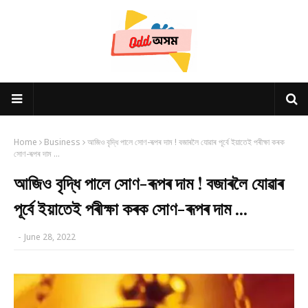
Home
Business
আজিও বৃদ্ধি পালে সোণ-ৰূপৰ দাম ! বজাৰলৈ যোৱাৰ পূৰ্বে ইয়াতেই পৰীক্ষা কৰক
সোণ-ৰূপৰ দাম ...
আজিও বৃদ্ধি পালে সোণ-ৰূপৰ দাম ! বজাৰলৈ যোৱাৰ
পূৰ্বে ইয়াতেই পৰীক্ষা কৰক সোণ-ৰূপৰ দাম ...
-
June 28, 2022