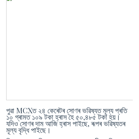
পুৱা MCXত ২৪ কেৰেটৰ সোণৰ ভৱিষ্যত মূল্য প্ৰতি
১০ গ্ৰামত ১০৯ টকা হ্ৰাস হৈ ৫০,৪৮৫ টকা হয়।
যদিও সোণৰ দাম আজি হ্ৰাস পাইছে, ৰূপৰ ভৱিষ্যতৰ
মূল্য বৃদ্ধি পাইছে।