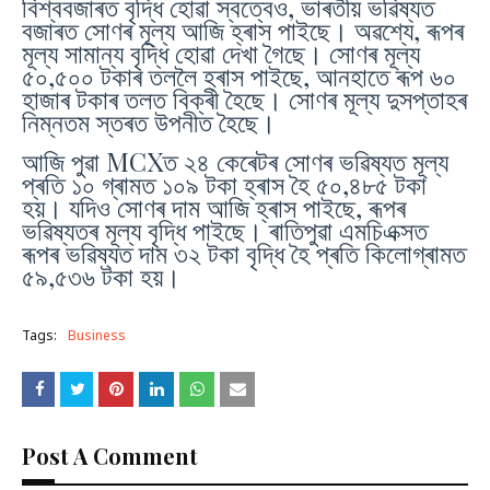
বিশ্ববজাৰত বৃদ্ধি হোৱা স্বত্বেও, ভাৰতীয় ভৱিষ্যত
বজাৰত সোণৰ মূল্য আজি হ্ৰাস পাইছে। অৱশ্যে, ৰূপৰ
মূল্য সামান্য বৃদ্ধি হোৱা দেখা গৈছে। সোণৰ মূল্য
৫০,৫০০ টকাৰ তললৈ হ্ৰাস পাইছে, আনহাতে ৰূপ ৬০
হাজাৰ টকাৰ তলত বিক্ৰী হৈছে। সোণৰ মূল্য দুসপ্তাহৰ
নিম্নতম স্তৰত উপনীত হৈছে।
আজি পুৱা MCXত ২৪ কেৰেটৰ সোণৰ ভৱিষ্যত মূল্য
প্ৰতি ১০ গ্ৰামত ১০৯ টকা হ্ৰাস হৈ ৫০,৪৮৫ টকা
হয়। যদিও সোণৰ দাম আজি হ্ৰাস পাইছে, ৰূপৰ
ভৱিষ্যতৰ মূল্য বৃদ্ধি পাইছে। ৰাতিপুৱা এমচিএক্সত
ৰূপৰ ভৱিষ্যত দাম ৩২ টকা বৃদ্ধি হৈ প্ৰতি কিলোগ্ৰামত
৫৯,৫৩৬ টকা হয়।
Tags:
Business
Post A Comment