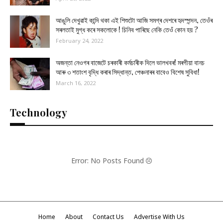
আঙুলি দেখুৱাই কান্দি থকা এই শিশুটো আজি সমগ্ৰ দেশৰে হৃদস্পন্দন, তেওঁৰ
সৰলতাই মুগ্ধ কৰে সকলোকে ! চিনিব পাৰিছে নেকি তেওঁ কোন হয় ?
February 24, 2022
অজন্তা নেওগৰ বাজেটে চৰকাৰী কৰ্মচাৰীক দিলে ভালখবৰ! মৰগীয়া বানচ
আৰু ৩ শতাংশ বৃদ্ধি কৰাৰ সিদ্ধান্ত, পেঞ্চনাৰৰ বাবেও বিশেষ সুবিধা!
March 16, 2022
Technology
Error: No Posts Found
Home
About
Contact Us
Advertise With Us