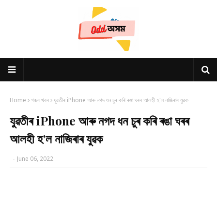
Home
গজব খবৰ
যুৱতীৰ iPhone আৰু নগদ ধন চুৰ কৰি ৰঙা ঘৰৰ আলহী হ'ল নাজিৰাৰ যুৱক
যুৱতীৰ iPhone আৰু নগদ ধন চুৰ কৰি ৰঙা ঘৰৰ
আলহী হ'ল নাজিৰাৰ যুৱক
-
June 06, 2022