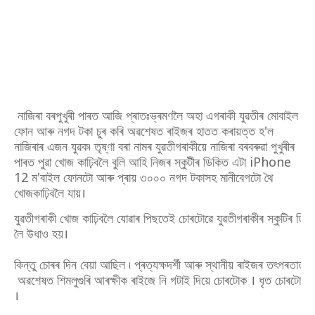
নাজিৰা বৰপুখুৰী পাৰত আজি প্ৰাতঃভ্ৰমণলৈ অহা এগৰাকী যুৱতীৰ মোবাইল
ফোন আৰু নগদ টকা চুৰ কৰি অৱশেষত ৰাইজৰ হাতত কৰায়ত্ত হ'ল
নাজিৰাৰ এজন যুৱক৷ তৃষ্ণা বৰা নামৰ যুৱতীগৰাকীয়ে নাজিৰা বৰবৰুৱা পুখুৰীৰ
পাৰত পুৱা খোজ কাঢ়িবলৈ বুলি আহি নিজৰ স্কুটীৰ ডিকিত এটা iPhone
12 ম'বাইল ফোনটো আৰু প্ৰায় ৩০০০ নগদ টকাসহ মানীবেগটো থৈ
খোজকাঢ়িবলৈ যায়।
যুৱতীগৰাকী খোজ কাঢ়িবলৈ যোৱাৰ পিছতেই চোৰটোৱে যুৱতীগৰাকীৰ স্কুটিৰ 
লৈ উধাও হয়।
কিন্তু চোৰৰ দিন বেয়া আছিল ৷ প্ৰত্যক্ষদৰ্শী আৰু স্থানীয় ৰাইজৰ তৎপৰতাত 
অৱশেষত শিমলুগুৰি আৰক্ষীক ৰাইজে নি গটাই দিয়ে চোৰটোক । ধৃত চোৰটো নাজিৰ
।