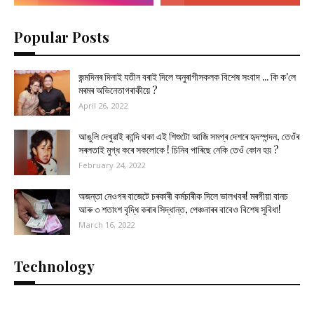
Popular Posts
জন্মদিনৰ দিনাই যতীন বৰাই দিলে অনুৰাগীসকলক বিশেষ সংবাদ ... কি ক'লে
মৰমৰ অভিনেতাগৰাকীয়ে ?
April 26, 2022
আঙুলি দেখুৱাই কান্দি থকা এই শিশুটো আজি সমগ্ৰ দেশৰে হৃদস্পন্দন, তেওঁৰ
সৰলতাই মুগ্ধ কৰে সকলোকে ! চিনিব পাৰিছে নেকি তেওঁ কোন হয় ?
February 24, 2022
অজন্তা নেওগৰ বাজেটে চৰকাৰী কৰ্মচাৰীক দিলে ভালখবৰ! মৰগীয়া বানচ
আৰু ৩ শতাংশ বৃদ্ধি কৰাৰ সিদ্ধান্ত, পেঞ্চনাৰৰ বাবেও বিশেষ সুবিধা!
March 16, 2022
Technology