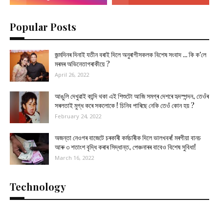
Popular Posts
জন্মদিনৰ দিনাই যতীন বৰাই দিলে অনুৰাগীসকলক বিশেষ সংবাদ ... কি ক'লে
মৰমৰ অভিনেতাগৰাকীয়ে ?
April 26, 2022
আঙুলি দেখুৱাই কান্দি থকা এই শিশুটো আজি সমগ্ৰ দেশৰে হৃদস্পন্দন, তেওঁৰ
সৰলতাই মুগ্ধ কৰে সকলোকে ! চিনিব পাৰিছে নেকি তেওঁ কোন হয় ?
February 24, 2022
অজন্তা নেওগৰ বাজেটে চৰকাৰী কৰ্মচাৰীক দিলে ভালখবৰ! মৰগীয়া বানচ
আৰু ৩ শতাংশ বৃদ্ধি কৰাৰ সিদ্ধান্ত, পেঞ্চনাৰৰ বাবেও বিশেষ সুবিধা!
March 16, 2022
Technology