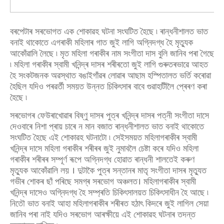
বৰপেটাৰ সৰভোগত এক শোকাৱহ ঘটনা সংঘটিত হৈছে ৷ ৰান্ধনীশালত ভাত
বনাই থাকোতে এগৰাকী মহিলাৰ গাত জুই লাগি অগ্নিদগ্ধ হৈ মৃত্যুক
আকোঁৱালি লৈছে ৷ মৃত মহিলা গৰাকীৰ নাম সংগীতা দাস বুলি জানিব পৰা গৈছে
৷ মহিলা গৰাকীৰ স্বামী খনিন্দ্ৰ দাসৰ শৰীৰতো জুই লাগি গুৰুতৰভাৱে আহত
হৈ সংকটজনক অৱস্থাত বঙাইগাঁৱৰ লোৱাৰ আছাম হস্পিতালত ভৰ্তি কৰোৱা
হৈছিল যদিও পৰৱৰ্তী সময়ত উন্নত চিকিৎসাৰ বাবে গুৱাহাটীলৈ প্ৰেৰণ কৰা
হৈছে ৷
সৰভোগৰ ফেউৰাখোৱাৰ বিষ্ণু দাসৰ পুত্ৰ খনিন্দ্ৰ দাসৰ পত্নী সংগীতা দাসে
দেওবাৰে নিশা প্ৰায় চাৰে ন মান বজাত ৰান্ধনীশালত ভাত বনাই থাকোতে
সংঘটিত হৈছে এই শোকাৱহ ঘটনাটো ৷ সেইসময়ত মহিলাগৰাকীৰ স্বামী
খনিন্দ্ৰ দাসে মহিলা গৰাকীৰ শৰীৰৰ জুই নুমাবলৈ চেষ্টা কৰে যদিও মহিলা
গৰাকীৰ শৰীৰৰ সম্পূৰ্ণ ৰূপে অগ্নিদগ্ধ হোৱাত ৰান্ধনী শালতেই কৰুণ
মৃত্যুক আকোঁৱালি লয় । দুটাকৈ পুত্ৰ সন্তানৰ মাতৃ সংগীতা দাসৰ মৃত্যুত
গভীৰ শোকৰ ছাঁ পৰিছে সমগ্ৰ সৰভোগ অঞ্চলত। মহিলাগৰাকীৰ স্বামী
খনিন্দ্ৰ দাসেও অগ্নিদগ্ধ হৈ সম্প্ৰতি চিকিৎসালয়ত চিকিৎসাধীন হৈ আছে ৷
নিতৌ ভাত বনাই আহা মহিলাগৰাকীৰ শৰীৰত হঠাৎ কিদৰে জুই লাগিল সেয়া
জানিব পৰা নাই যদিও সৰভোগ আৰক্ষীয়ে এই শোকাৱহ ঘটনাৰ তদন্ত