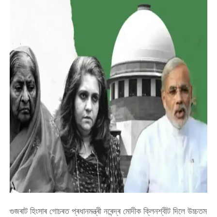
গুজৰাট হিংসাৰ গোচৰত প্ৰধানমন্ত্ৰী নৰেন্দ্ৰ মোদীক ক্লিনশ্বীট দিলে উচ্চতম