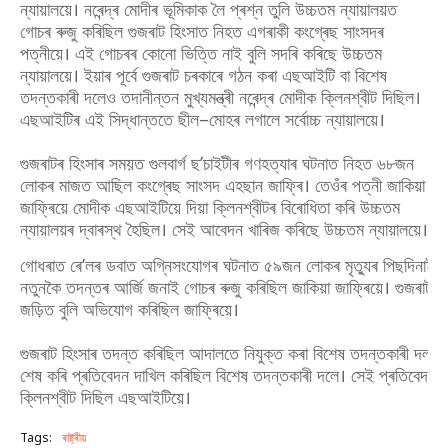
ন্যায়ালয়ে। নৰেন্দ্ৰ মোদীৰ ভূমিকাক লৈ প্ৰশ্ন তুলি উচ্চতম ন্যায়ালয়ত
গোচৰ ৰুজু কৰিছিল গুজৰাট হিংসাত নিহত এগৰাকী কংগ্ৰেছ সাংসদৰ
পত্নীয়ে। এই গোচৰৰ কোনো ভিত্তি নাই বুলি সদৰি কৰিছে উচ্চতম
ন্যায়ালয়ে। ইয়াৰ পূৰ্বে গুজৰাট চৰকাৰে গঠন কৰা এছআইটি বা বিশেষ
তদন্তকাৰী দলেও তদানীন্তন মুখ্যমন্ত্ৰী নৰেন্দ্ৰ মোদীক ক্লিনশ্বীট দিছিল।
এছআইটিৰ এই সিদ্ধান্ততে ছীল–মোহৰ লগালে সৰ্বোচ্চ ন্যায়ালয়ে।
গুজৰাটৰ হিংসাৰ সময়ত গুলবাৰ্গ ছ’চাইটীৰ গণহত্যাৰ ঘটনাত নিহত ৬৮জন
লোকৰ মাজত আছিল কংগ্ৰেছ সাংসদ এহছান জাফ্ৰি। তেওঁৰ পত্নী জাকিয়া
জাফ্ৰিয়ে মোদীক এছআইটিয়ে দিয়া ক্লিনশ্বীটৰ বিৰোধিতা কৰি উচ্চতম
ন্যায়ালয়ৰ দ্বাৰস্থ হৈছিল। সেই আবেদন খাৰিজ কৰিছে উচ্চতম ন্যায়ালয়ে।
গোধৰাত ৰে’লৰ ডবাত অগ্নিসংযোগৰ ঘটনাত ৫৯জন লোকৰ মৃত্যুৰ পিছদিনাই গু
নতুনকৈ তদন্তৰ আৰ্জি জনাই গোচৰ ৰুজু কৰিছিল জাকিয়া জাফ্ৰিয়ে। গুজৰাট সং
জড়িত বুলি অভিযোগ কৰিছিল জাফ্ৰিয়ে।
গুজৰাট হিংসাৰ তদন্ত কৰিছিল আদালতে নিযুক্ত কৰা বিশেষ তদন্তকাৰী দল 
শেষ কৰি প্ৰতিবেদন দাখিল কৰিছিল বিশেষ তদন্তকাৰী দলে। সেই প্ৰতিবেদনত
ক্লিনশ্বীট দিছিল এছআইটিয়ে।
Tags:
ৰাষ্ট্ৰীয়