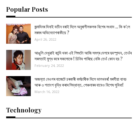
Popular Posts
জন্মদিনৰ দিনাই যতীন বৰাই দিলে অনুৰাগীসকলক বিশেষ সংবাদ ... কি ক'লে
মৰমৰ অভিনেতাগৰাকীয়ে ?
April 26, 2022
আঙুলি দেখুৱাই কান্দি থকা এই শিশুটো আজি সমগ্ৰ দেশৰে হৃদস্পন্দন, তেওঁৰ
সৰলতাই মুগ্ধ কৰে সকলোকে ! চিনিব পাৰিছে নেকি তেওঁ কোন হয় ?
February 24, 2022
অজন্তা নেওগৰ বাজেটে চৰকাৰী কৰ্মচাৰীক দিলে ভালখবৰ! মৰগীয়া বানচ
আৰু ৩ শতাংশ বৃদ্ধি কৰাৰ সিদ্ধান্ত, পেঞ্চনাৰৰ বাবেও বিশেষ সুবিধা!
March 16, 2022
Technology