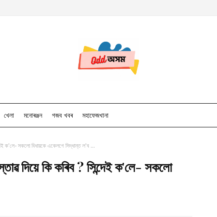
খেলা
মনোৰঞ্জন
গজব খবৰ
মহাফেজখানা
ন্দেই ক'লে- সকলো বিধায়কে একেলগে সিদ্ধান্ত ল'ব ...
প্ৰস্তাৱ দিয়ে কি কৰিব ? সিন্দেই ক'লে- সকলো