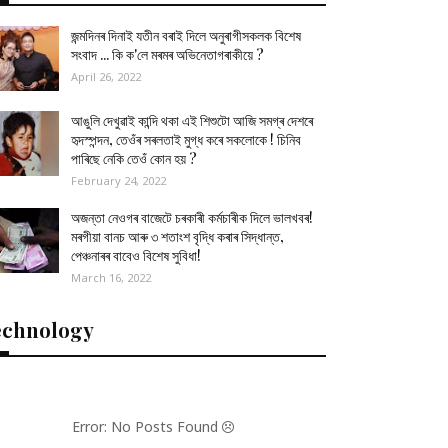
জন্মদিনৰ দিনাই যতীন বৰাই দিলে অনুৰাগীসকলক বিশেষ
সংবাদ ... কি ক'লে মৰমৰ অভিনেতাগৰাকীয়ে ?
April 26, 2022
আঙুলি দেখুৱাই কান্দি থকা এই শিশুটো আজি সমগ্ৰ দেশৰে
হৃদস্পন্দন, তেওঁৰ সৰলতাই মুগ্ধ কৰে সকলোকে ! চিনিব
পাৰিছে নেকি তেওঁ কোন হয় ?
February 24, 2022
অজন্তা নেওগৰ বাজেটে চৰকাৰী কৰ্মচাৰীক দিলে ভালখবৰ!
মৰগীয়া বানচ আৰু ৩ শতাংশ বৃদ্ধি কৰাৰ সিদ্ধান্ত,
পেঞ্চনাৰৰ বাবেও বিশেষ সুবিধা!
March 16, 2022
echnology
Error: No Posts Found