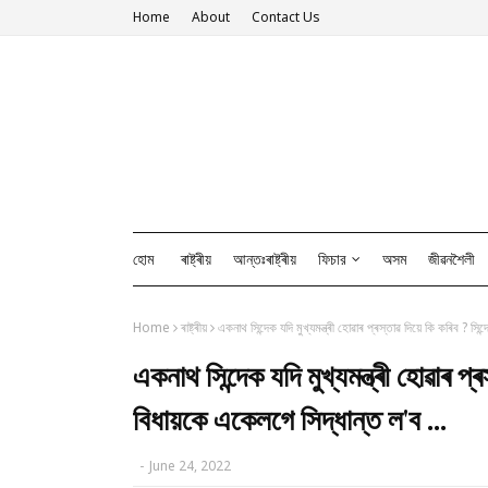
Home
About
Contact Us
হোম
ৰাষ্ট্ৰীয়
আন্তঃৰাষ্ট্ৰীয়
ফিচার
অসম
জীৱনশৈলী
Home
ৰাষ্ট্ৰীয়
একনাথ সিন্দেক যদি মুখ্যমন্ত্ৰী হোৱাৰ প্ৰস্তাৱ দিয়ে কি কৰিব ? সি
একনাথ সিন্দেক যদি মুখ্যমন্ত্ৰী হোৱাৰ 
বিধায়কে একেলগে সিদ্ধান্ত ল'ব ...
-
June 24, 2022