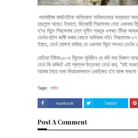
মহাৰাষ্ট্ৰৰ ৰাজনৈতিক অস্থিৰতা অবিৰতভাৱে অব্যাহত আছে। ম
চাচপেন্স আছে। ইফালে, বিদ্ৰোহী শিৱসেনাৰ নেতা একনাথ সিন
হ'ব। সিন্দে শিৱসেনাৰ নেতা সুনীল প্ৰভুৰ ওপৰত তীব্ৰ আক
তেওঁৰ হুইপ জাৰী কৰাৰ কোনো অধিকাৰ নাই। শিৱসেনাৰ ৩৭ জন 
ইয়াত, তেওঁ ঘোষণা কৰিছে যে একনাথ সিন্দে সদনত তেওঁৰ ন
যেতিয়া নিউজ১৮-এ সিন্দেক সুধিছিল যে যদি মহা বিকাশ আঘাড়ীয়
তেওঁ কি কৰিব? এই প্ৰশ্নৰ উত্তৰত তেওঁ কয়, "মই অকল
আমাৰ সৈতে থকা বিধায়কসকলে একত্ৰিত হ'ব আৰু সকলো স
Tags:
ৰাষ্ট্ৰীয়
Facebook
Twitter
Post A Comment