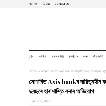
Home
About
Contact Us
হোম
ৰাষ্ট্ৰীয়
আন্তঃৰাষ্ট্ৰীয়
ফিচার
অসম
জীৱনশৈলী
Home
recent
সোণাৰিত Axis bankৰ দায়িত্বহীন কাণ্ড, মৃত ব্যক্তিৰ পত্
সোণাৰিত Axis bankৰ দায়িত্বহীন কাণ
দুবছৰে হাৰাশাস্তি কৰাৰ অভিযোগ
-
June 08, 2022