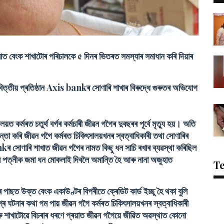
ত বেংক শাখাটোৰ পৰিচালকে ৫ দিনৰ ভিতৰত সমস্যাৰ সমাধান কৰি দিয়াৰ
ত্তীয় প্ৰতিষ্ঠান Axis bankৰ সোণাৰি শাখাৰ বিৰুদ্ধে গুৰুতৰ অভিযোগ
 কৰ্মৰত চতুৰ্থ বৰ্গৰ কৰ্মচাৰী জীৱন গগৈৰ দুবছৰৰ পূৰ্বে মৃত্যু হয়। অতি
্তা কৰি জীৱন গগৈ কৰ্মৰত চিকিৎসালয়খনৰ স্বত্বাধিকাৰী তথা সোণাৰিৰ
kৰ সোণাৰি শাখাত জীৱন গগৈৰ নামত কিছু ধন সাচি ৰখাৰ ব্যৱস্থা কৰিছিল
ৰ পত্নীক জমা ধন মোকলাই দিবলৈ অমান্তি হৈ আৰু নানা অজুহাত
T
 পাছত উক্ত বেংক একাউণ্টৰ বিপৰীতে ক্ৰেডিট কাৰ্ড ইচ্ছু হৈ থকা বুলি
ৰ ঘটনাৰ কথা গম পায় জীৱন গগৈ কৰ্মৰত চিকিৎসালয়খনৰ স্বত্বাধিকাৰী
শাখাটোৱে বিচৰাৰ ধৰণে প্ৰয়াত জীৱন গগৈয়ে জীৱিত অৱস্থাত কোনো