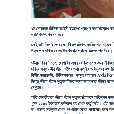
ধন মোকলাই নিদিলে আইনী ব্যৱস্থা গ্ৰহণৰ কথা উল্লেখ কৰা
প্ৰতিশ্ৰুতি প্ৰদান কৰে।
চৰাইদেউ জিলাৰ সদৰ সোণাৰি নগৰস্থিত ব্যক্তিগত খণ্ডৰ বি
উত্থাপন কৰিছে বেংকটোৰ প্ৰয়াত গ্ৰাহক এজনৰ পত্নীয়ে।
ঘটনাৰ বিবৰণি মতে, সোণাৰিৰ এখন ব্যক্তিগত খণ্ডৰ চিকিৎসালয়ত
দৰিদ্ৰ সন্তানহীন জীৱন গগৈৰ তথা পত্নীৰ ভবিষ্যতৰ কথা চিন
বিশিষ্ট সজামকৰ্মী, চিকিৎসক ডা° পল্লৱ মহন্তই Axis ban
কিন্তু জীৱন গগৈৰ মৃত্যুৰ পিছত ৰহস্যজনকভাবে জীৱন গগৈ
দেখুৱায়।
অতি শেষতীয়াকৈ জীৱন গগৈৰ মৃত্যুৰ দুটা বছৰ অতিক্ৰম কৰাৰ
পুনৰ ২০০০ টকা জমা কৰিবলৈ কয় বেংক কৰ্তৃপক্ষই। এই সমগ্
ড° পল্লৱ মহন্তই বেংক শাখাটোৰ সৈতে যোগাযোগ কৰে আৰু 