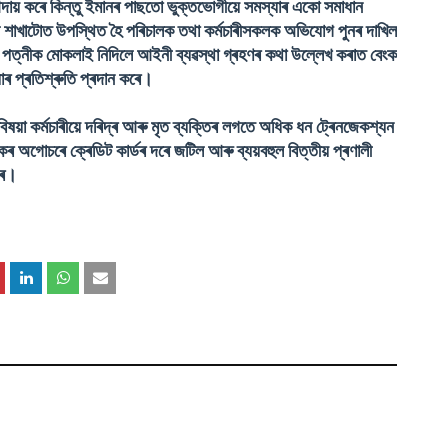
আদায় কৰে কিন্তু ইমানৰ পাছতো ভুক্তভোগীয়ে সমস্যাৰ একো সমাধান
লৈ শাখাটোত উপস্থিত হৈ পৰিচালক তথা কৰ্মচাৰীসকলক অভিযোগ পুনৰ দাখিল
 পত্নীক মোকলাই নিদিলে আইনী ব্যৱস্থা গ্ৰহণৰ কথা উল্লেখ কৰাত বেংক
াৰ প্ৰতিশ্ৰুতি প্ৰদান কৰে।
বিষয়া কৰ্মচাৰীয়ে দৰিদ্ৰ আৰু মৃত ব্যক্তিৰ লগতে অধিক ধন ট্ৰেনজেকশ্যন
ৰ অগোচৰে ক্ৰেডিট কাৰ্ডৰ দৰে জটিল আৰু ব্যয়বহুল বিত্তীয় প্ৰণালী
ৰে।