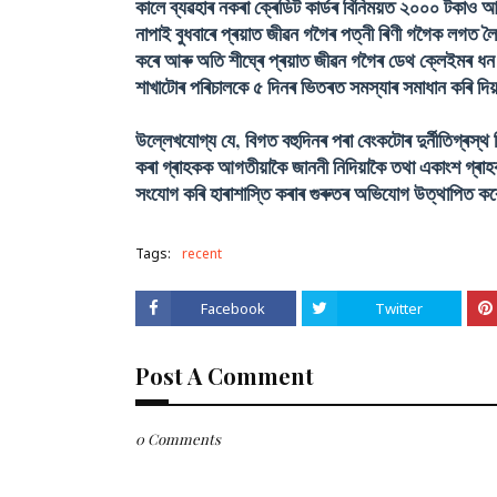
কালে ব্যৱহাৰ নকৰা ক্ৰেডিট কাৰ্ডৰ বিনিময়ত ২০০০ টকাও 
নাপাই বুধবাৰে প্ৰয়াত জীৱন গগৈৰ পত্নী ৰিণী গগৈক লগত 
কৰে আৰু অতি শীঘ্ৰে প্ৰয়াত জীৱন গগৈৰ ডেথ ক্লেইমৰ ধন
শাখাটোৰ পৰিচালকে ৫ দিনৰ ভিতৰত সমস্যাৰ সমাধান কৰি দিয়
উল্লেখযোগ্য যে, বিগত বহুদিনৰ পৰা বেংকটোৰ দুৰ্নীতিগ্ৰস্থ 
কৰা গ্ৰাহকক আগতীয়াকৈ জাননী নিদিয়াকৈ তথা একাংশ গ্ৰাহক
সংযোগ কৰি হাৰাশাস্তি কৰাৰ গুৰুতৰ অভিযোগ উত্থাপিত ক
Tags:
recent
Facebook
Twitter
Post A Comment
0 Comments