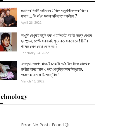
জন্মদিনৰ দিনাই যতীন বৰাই দিলে অনুৰাগীসকলক বিশেষ
সংবাদ ... কি ক'লে মৰমৰ অভিনেতাগৰাকীয়ে ?
April 26, 2022
আঙুলি দেখুৱাই কান্দি থকা এই শিশুটো আজি সমগ্ৰ দেশৰে
হৃদস্পন্দন, তেওঁৰ সৰলতাই মুগ্ধ কৰে সকলোকে ! চিনিব
পাৰিছে নেকি তেওঁ কোন হয় ?
February 24, 2022
অজন্তা নেওগৰ বাজেটে চৰকাৰী কৰ্মচাৰীক দিলে ভালখবৰ!
মৰগীয়া বানচ আৰু ৩ শতাংশ বৃদ্ধি কৰাৰ সিদ্ধান্ত,
পেঞ্চনাৰৰ বাবেও বিশেষ সুবিধা!
March 16, 2022
echnology
Error: No Posts Found