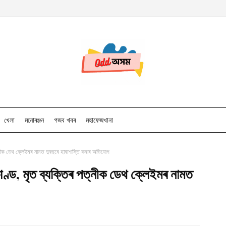
খেলা
মনোৰঞ্জন
গজব খবৰ
মহাফেজখানা
নীক ডেথ ক্লেইমৰ নামত দুবছৰে হাৰাশাস্তি কৰাৰ অভিযোগ
্ড, মৃত ব্যক্তিৰ পত্নীক ডেথ ক্লেইমৰ নামত