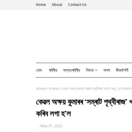
Home
About
Contact Us
হোম
ৰাষ্ট্ৰীয়
আন্তঃৰাষ্ট্ৰীয়
ফিচার
অসম
জীৱনশৈলী
Home
মনোৰঞ্জন
কেৱল অক্ষয় কুমাৰৰ ‘সম্ৰাট পৃথ্বীৰাজ’ খনেই নহয়, এই তাৰক
কেৱল অক্ষয় কুমাৰৰ ‘সম্ৰাট পৃথ্বীৰা
কৰিব লগা হ’ল
-
May 31, 2022