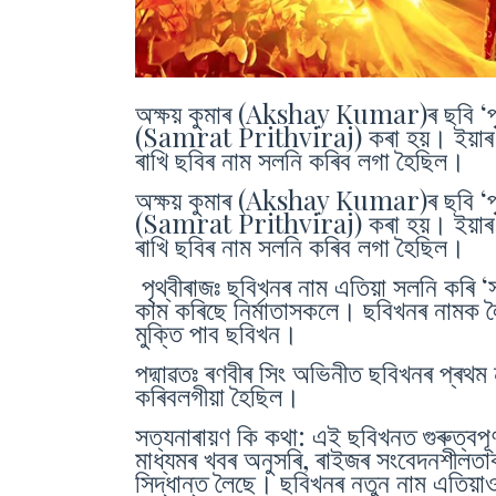
অক্ষয় কুমাৰ (Akshay Kumar)ৰ ছবি ‘পৃথ্
(Samrat Prithviraj) কৰা হয়। ইয়াৰ
ৰাখি ছবিৰ নাম সলনি কৰিব লগা হৈছিল।
অক্ষয় কুমাৰ (Akshay Kumar)ৰ ছবি ‘পৃথ্
(Samrat Prithviraj) কৰা হয়। ইয়াৰ
ৰাখি ছবিৰ নাম সলনি কৰিব লগা হৈছিল।
পৃথ্বীৰাজঃ ছবিখনৰ নাম এতিয়া সলনি কৰি ‘স
কাম কৰিছে নিৰ্মাতাসকলে। ছবিখনৰ নামক ল
মুক্তি পাব ছবিখন।
পদ্মাৱতঃ ৰণবীৰ সিং অভিনীত ছবিখনৰ প্ৰথম 
কৰিবলগীয়া হৈছিল।
সত্যনাৰায়ণ কি কথা: এই ছবিখনত গুৰুত্বপূ
মাধ্যমৰ খবৰ অনুসৰি, ৰাইজৰ সংবেদনশীলতা
সিদ্ধান্ত লৈছে। ছবিখনৰ নতুন নাম এতিয়