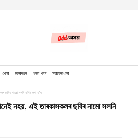
খেলা
মনোৰঞ্জন
গজব খবৰ
মহাফেজখানা
াসকলৰ ছবিৰ নামো সলনি কৰিব লগা হ’ল
জ’ খনেই নহয়, এই তাৰকাসকলৰ ছবিৰ নামো সলনি