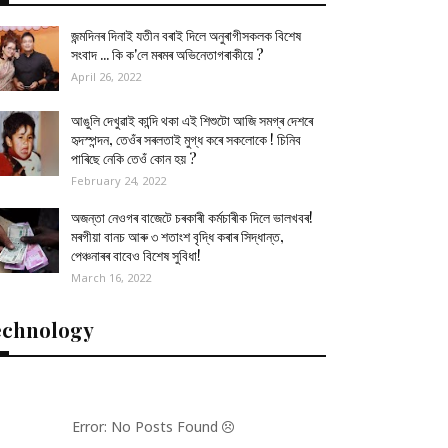
জন্মদিনৰ দিনাই যতীন বৰাই দিলে অনুৰাগীসকলক বিশেষ
সংবাদ ... কি ক'লে মৰমৰ অভিনেতাগৰাকীয়ে ?
April 26, 2022
আঙুলি দেখুৱাই কান্দি থকা এই শিশুটো আজি সমগ্ৰ দেশৰে
হৃদস্পন্দন, তেওঁৰ সৰলতাই মুগ্ধ কৰে সকলোকে ! চিনিব
পাৰিছে নেকি তেওঁ কোন হয় ?
February 24, 2022
অজন্তা নেওগৰ বাজেটে চৰকাৰী কৰ্মচাৰীক দিলে ভালখবৰ!
মৰগীয়া বানচ আৰু ৩ শতাংশ বৃদ্ধি কৰাৰ সিদ্ধান্ত,
পেঞ্চনাৰৰ বাবেও বিশেষ সুবিধা!
March 16, 2022
echnology
Error: No Posts Found