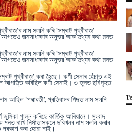
বীৰাজ’ৰ নাম সলনি কৰি ‘সম্ৰাট পৃথ্বীৰাজ’
 আগতেও জনসাধাৰণৰ অনুভৱ আৰু তথ্যৰ কথা মনত
বীৰাজ’ৰ নাম সলনি কৰি ‘সম্ৰাট পৃথ্বীৰাজ’
 আগতেও জনসাধাৰণৰ অনুভৱ আৰু তথ্যৰ কথা মনত
ম্ৰাট পৃথ্বীৰাজ’ কৰা হৈছে। কৰ্ণী সেনাৰ হেঁচাত এই
ৈ আপত্তি কৰিছিল কৰ্ণী সেনাই। ৩ জুনত ছবিগৃহত
T
নাম আছিল ‘পদ্মাৱতী’, প্ৰতিবাদৰ পিছত নাম সলনি
ৰ্ণ ভূমিকা পালন কৰিছে কাৰ্তিক আৰিয়ানে। সংবাদ
ক মনত ৰাখি নিৰ্মাতাসকলে ছবিখনৰ নাম সলনি কৰাৰ
াও প্ৰকাশ কৰা হোৱা নাই।