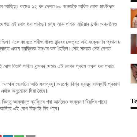
মণৰ খবৰ আহিছে। কমেও ১২ খন দেশত ৮০ জনতকৈ অধিক লোক মাংকীপক্স
দেশত এই ৰোগ ধৰা পৰিছে। মধ্য আৰু পশ্চিম এছিয়াৰ দুৰ্গম অঞ্চললৈও
ছিল। একে বছৰতে পৰীক্ষাগাৰত বান্দৰৰ ক্ষেত্ৰত এই সংক্ৰমণৰ প্ৰথম ৮
ান্ত এজন ব্যক্তিক উদ্ধাৰ কৰা হৈছিল। সেই সময়ত সেই দেশত
ই ৰোগ বিয়পি পৰিল। বান্দৰৰ দেহত এই ৰোগৰ প্ৰথম লক্ষণ ধৰা পৰাত
্মলপক্স ভেকচিন অতি ফলপ্ৰসূ। অৱশ্যে বিশ্ব স্বাস্থ্য সংস্থাই প্ৰকাশ
ত এটাক অনুমোদন দিয়া হৈছে।
T
য় কিন্তু আক্ৰান্ত ব্যক্তিৰ পৰা আনলৈও সংক্ৰমণ বিয়পিব পাৰে।
ৰ আদিয়ে এই ৰোগ বিয়পাই দিব পাৰে।