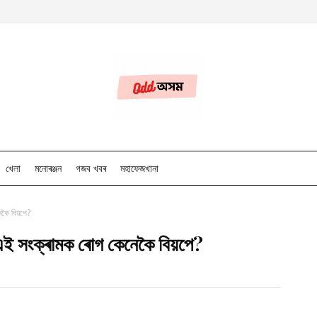
খেলা
মনোৰঞ্জন
গজব খবৰ
মহাফেজখানা
কৈ বিয়পে?
এই সংক্ৰামক ৰোগ কেনেকৈ বিয়পে?