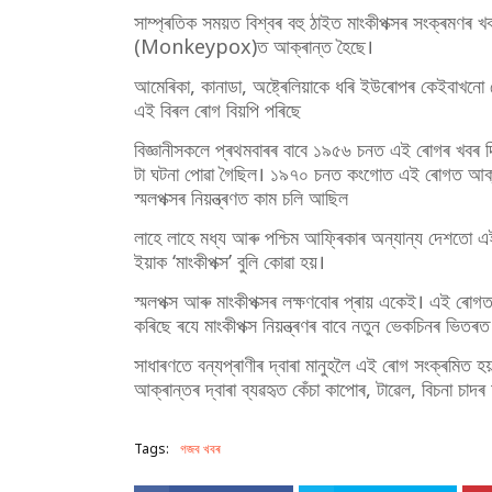
সাম্প্ৰতিক সময়ত বিশ্বৰ বহু ঠাইত মাংকীপক্সৰ সংক্ৰ
(Monkeypox)ত আক্ৰান্ত হৈছে।
আমেৰিকা, কানাডা, অষ্ট্ৰেলিয়াকে ধৰি ইউৰোপৰ কেইবাখনো 
এই বিৰল ৰোগ বিয়পি পৰিছে
বিজ্ঞানীসকলে প্ৰথমবাৰৰ বাবে ১৯৫৬ চনত এই ৰোগৰ খবৰ দি
টা ঘটনা পোৱা গৈছিল। ১৯৭০ চনত কংগোত এই ৰোগত আক্ৰ
স্মলপক্সৰ নিয়ন্ত্ৰণত কাম চলি আছিল
লাহে লাহে মধ্য আৰু পশ্চিম আফ্ৰিকাৰ অন্যান্য দেশতো এ
ইয়াক ‘মাংকীপক্স’ বুলি কোৱা হয়।
স্মলপক্স আৰু মাংকীপক্সৰ লক্ষণবোৰ প্ৰায় একেই। এই ৰোগত স
কৰিছে ৰযে মাংকীপক্স নিয়ন্ত্ৰণৰ বাবে নতুন ভেকচিনৰ ভিতৰ
সাধাৰণতে বন্যপ্ৰাণীৰ দ্বাৰা মানুহলৈ এই ৰোগ সংক্ৰমিত হ
আক্ৰান্তৰ দ্বাৰা ব্যৱহৃত কেঁচা কাপোৰ, টাৱেল, বিচনা চাদ
Tags:
গজব খবৰ