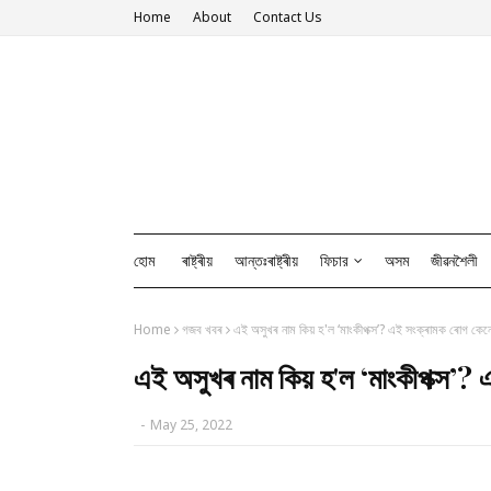
Home
About
Contact Us
হোম
ৰাষ্ট্ৰীয়
আন্তঃৰাষ্ট্ৰীয়
ফিচার
অসম
জীৱনশৈলী
Home
গজব খবৰ
এই অসুখৰ নাম কিয় হ'ল ‘মাংকীপক্স’? এই সংক্ৰামক ৰোগ কেনে
এই অসুখৰ নাম কিয় হ'ল ‘মাংকীপক্স’? 
-
May 25, 2022