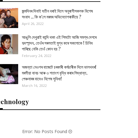
জন্মদিনৰ দিনাই যতীন বৰাই দিলে অনুৰাগীসকলক বিশেষ
সংবাদ ... কি ক'লে মৰমৰ অভিনেতাগৰাকীয়ে ?
April 26, 2022
আঙুলি দেখুৱাই কান্দি থকা এই শিশুটো আজি সমগ্ৰ দেশৰে
হৃদস্পন্দন, তেওঁৰ সৰলতাই মুগ্ধ কৰে সকলোকে ! চিনিব
পাৰিছে নেকি তেওঁ কোন হয় ?
February 24, 2022
অজন্তা নেওগৰ বাজেটে চৰকাৰী কৰ্মচাৰীক দিলে ভালখবৰ!
মৰগীয়া বানচ আৰু ৩ শতাংশ বৃদ্ধি কৰাৰ সিদ্ধান্ত,
পেঞ্চনাৰৰ বাবেও বিশেষ সুবিধা!
March 16, 2022
echnology
Error: No Posts Found