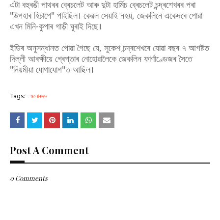
এটা বহুৰঙী পাথৰৰ ব্ৰেচলেট আৰু দুটা হাৰ্মিচ ব্ৰেচলেট চন্দ্ৰশেখৰৰ পৰা
"উপহাৰ হিচাপে" পাইছিল। কেৱল সেয়াই নহয়, জেকলিনে একেদৰে পোৱা
এখন মিনি-কুপাৰ গাড়ী ঘূৰাই দিছে।
ইডিৰ অনুসন্ধানত পোৱা গৈছে যে, সুকেশ চন্দ্ৰশেখৰে যোৱা বছৰ ৭ আগষ্টত
দিল্লী আৰক্ষীয়ে গ্ৰেপ্তাৰ নোহোৱালৈকে জেকলিন ফাৰ্ণাণ্ডেজৰ সৈতে
"নিয়মীয়া যোগাযোগ"ত আছিল।
Tags:
মনোৰঞ্জন
Post A Comment
0 Comments