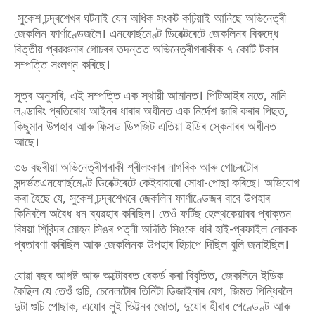
সুকেশ চন্দ্ৰশেখৰ ঘটনাই যেন অধিক সংকট কঢ়িয়াই আনিছে অভিনেত্ৰী
জেকলিন ফাৰ্ণাণ্ডেজলৈ। এনফোৰ্ছমেণ্ট ডিৰেক্টৰেটে জেকলিনৰ বিৰুদ্ধে
বিত্তীয় প্ৰৱঞ্চনাৰ গোচৰৰ তদন্তত অভিনেত্ৰীগৰাকীক ৭ কোটি টকাৰ
সম্পত্তি সংলগ্ন কৰিছে।
সূত্ৰ অনুসৰি, এই সম্পত্তি এক স্থায়ী আমানত। পিটিআইৰ মতে, মানি
লণ্ডাৰিং প্ৰতিৰোধ আইনৰ ধাৰাৰ অধীনত এক নিৰ্দেশ জাৰি কৰাৰ পিছত,
কিছুমান উপহাৰ আৰু ফিক্সড ডিপজিট এতিয়া ইডিৰ স্কেনাৰৰ অধীনত
আছে।
৩৬ বছৰীয়া অভিনেত্ৰীগৰাকী শ্ৰীলংকাৰ নাগৰিক আৰু গোচৰটোৰ
সন্দৰ্ভতএনফোৰ্ছমেণ্ট ডিৰেক্টৰেটে কেইবাবাৰো সোধা-পোছা কৰিছে। অভিযোগ
কৰা হৈছে যে, সুকেশ চন্দ্ৰশেখৰে জেকলিন ফাৰ্ণাণ্ডেজৰ বাবে উপহাৰ
কিনিবলৈ অবৈধ ধন ব্যৱহাৰ কৰিছিল। তেওঁ ফৰ্টিছ হেল্থকেয়াৰৰ প্ৰাক্তন
বিষয়া শিবিন্দৰ মোহন সিঙৰ পত্নী অদিতি সিঙকে ধৰি হাই-প্ৰফাইল লোকক
প্ৰতাৰণা কৰিছিল আৰু জেকলিনক উপহাৰ হিচাপে দিছিল বুলি জনাইছিল।
যোৱা বছৰ আগষ্ট আৰু অক্টোবৰত ৰেকৰ্ড কৰা বিবৃতিত, জেকলিনে ইডিক
কৈছিল যে তেওঁ গুচি, চেনেলটোৰ তিনিটা ডিজাইনাৰ বেগ, জিমত পিন্ধিবলৈ
দুটা গুচি পোছাক, এযোৰ লুই ভিট্টনৰ জোতা, দুযোৰ হীৰাৰ পেণ্ডেণ্ট আৰু