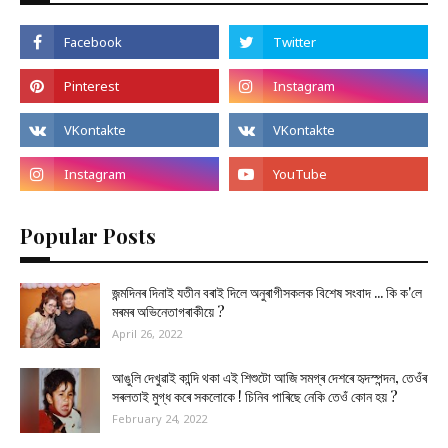
Popular Posts
জন্মদিনৰ দিনাই যতীন বৰাই দিলে অনুৰাগীসকলক বিশেষ সংবাদ ... কি ক'লে
মৰমৰ অভিনেতাগৰাকীয়ে ?
April 26, 2022
আঙুলি দেখুৱাই কান্দি থকা এই শিশুটো আজি সমগ্ৰ দেশৰে হৃদস্পন্দন, তেওঁৰ
সৰলতাই মুগ্ধ কৰে সকলোকে ! চিনিব পাৰিছে নেকি তেওঁ কোন হয় ?
February 24, 2022