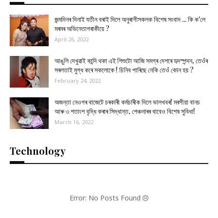
জন্মদিনৰ দিনাই যতীন বৰাই দিলে অনুৰাগীসকলক বিশেষ সংবাদ ... কি ক'লে
মৰমৰ অভিনেতাগৰাকীয়ে ?
April 26, 2022
আঙুলি দেখুৱাই কান্দি থকা এই শিশুটো আজি সমগ্ৰ দেশৰে হৃদস্পন্দন, তেওঁৰ
সৰলতাই মুগ্ধ কৰে সকলোকে ! চিনিব পাৰিছে নেকি তেওঁ কোন হয় ?
February 24, 2022
অজন্তা নেওগৰ বাজেটে চৰকাৰী কৰ্মচাৰীক দিলে ভালখবৰ! মৰগীয়া বানচ
আৰু ৩ শতাংশ বৃদ্ধি কৰাৰ সিদ্ধান্ত, পেঞ্চনাৰৰ বাবেও বিশেষ সুবিধা!
March 16, 2022
Technology
Error: No Posts Found