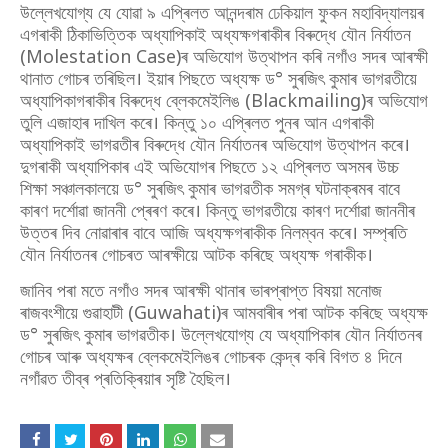
উল্লেখযোগ্য যে যোৱা ৯ এপ্ৰিলত আনন্দৰাম ঢেকিয়াল ফুকন মহাবিদ্যালয়ৰ
এগৰাকী ঠিকাভিত্তিক অধ্যাপিকাই অধ্যক্ষগৰাকীৰ বিৰুদ্ধে যৌন নিৰ্যাতন
(Molestation Case)ৰ অভিযোগ উত্থাপন কৰি নগাঁও সদৰ আৰক্ষী
থানাত গোচৰ তৰিছিল। ইয়াৰ পিছতে অধ্যক্ষ ড° সুৰজিৎ কুমাৰ ভাগৱতীয়ে
অধ্যাপিকাগৰাকীৰ বিৰুদ্ধে ব্লেকমেইলিঙ (Blackmailing)ৰ অভিযোগ
তুলি এজাহাৰ দাখিল কৰে। কিন্তু ১০ এপ্ৰিলত পুনৰ আন এগৰাকী
অধ্যাপিকাই ভাগৱতীৰ বিৰুদ্ধে যৌন নিৰ্যাতনৰ অভিযোগ উত্থাপন কৰে।
দুগৰাকী অধ্যাপিকাৰ এই অভিযোগৰ পিছতে ১২ এপ্ৰিলত অসমৰ উচ্চ
শিক্ষা সঞ্চালকালয়ে ড° সুৰজিৎ কুমাৰ ভাগৱতীক সমগ্ৰ ঘটনাক্ৰমৰ বাবে
কাৰণ দৰ্শোৱা জাননী প্ৰেৰণ কৰে। কিন্তু ভাগৱতীয়ে কাৰণ দৰ্শোৱা জাননীৰ
উত্তৰ দিব নোৱাৰাৰ বাবে আজি অধ্যক্ষগৰাকীক নিলম্বন কৰে। সম্প্ৰতি
যৌন নিৰ্যাতনৰ গোচৰত আৰক্ষীয়ে আটক কৰিছে অধ্যক্ষ গৰাকীক।
জানিব পৰা মতে নগাঁও সদৰ আৰক্ষী থানাৰ ভাৰপ্ৰাপ্ত বিষয়া মনোজ
ৰাজবংশীয়ে গুৱাহাটী (Guwahati)ৰ আমবাৰীৰ পৰা আটক কৰিছে অধ্যক্ষ
ড° সুৰজিৎ কুমাৰ ভাগৱতীক। উল্লেখযোগ্য যে অধ্যাপিকাৰ যৌন নিৰ্যাতনৰ
গোচৰ আৰু অধ্যক্ষৰ ব্লেকমেইলিঙৰ গোচৰক কেন্দ্ৰ কৰি বিগত ৪ দিনে
নগাঁৱত তীব্ৰ প্ৰতিক্ৰিয়াৰ সৃষ্টি হৈছিল।