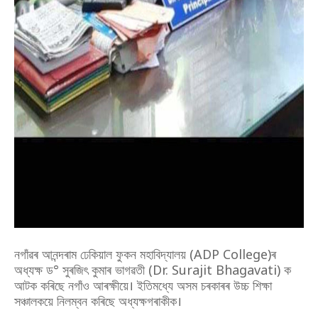
নগাঁৱৰ আনন্দৰাম ঢেকিয়াল ফুকন মহাবিদ্যালয় (ADP College)ৰ
অধ্যক্ষ ড° সুৰজিৎ কুমাৰ ভাগৱতী (Dr. Surajit Bhagavati) ক
আটক কৰিছে নগাঁও আৰক্ষীয়ে। ইতিমধ্যে অসম চৰকাৰৰ উচ্চ শিক্ষা
সঞ্চালকয়ে নিলম্বন কৰিছে অধ্যক্ষগৰাকীক।