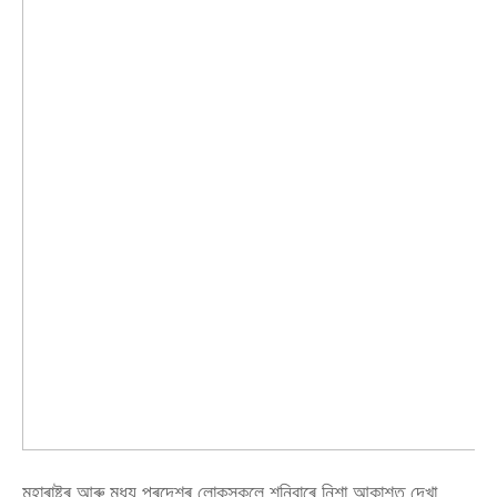
মহাৰাষ্ট্ৰ আৰু মধ্য প্ৰদেশৰ লোকসকলে শনিবাৰে নিশা আকাশত দেখা