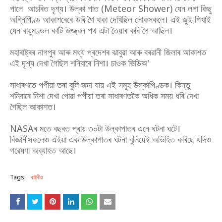
পালে আচৰিত দৃশ্য। উল্কা পাত (Meteor Shower) যেন লগা কিছু
অগ্নিপিণ্ড আকাশৰেৰে উৰি গৈ থকা দেখিছিল লোকসকলে। এই জুই শিখাই
যেন বায়ুমণ্ডল কাটি উজ্জ্বল পথ এটা তৈয়াৰ কৰি গৈ আছিল।
মহাৰাষ্ট্ৰৰ নাগপুৰ আৰু মধ্য প্ৰদেশৰ ঝাবুৱা আৰু বৰৱানী জিলাৰ আকাশত
এই দৃশ্য দেখা গৈছিল শনিবাৰে নিশা। চাওক ভিডিঅ'
সাধাৰণতে পপীয়া তৰা বুলি জনা যায় এই সমূহ উল্কাপিণ্ডক। কিন্তু
শনিবাৰে নিশা দেখা পোৱা পপীয়া তৰা সাধাৰণতকৈ অধিক সময় ধৰি দেখা
গৈছিল আকাশত।
NASAৰ মতে বছৰত প্ৰায় ৩০টা উল্কাপাতৰ এনে ঘটনা ঘটে।
বিজ্ঞানীসকলেও এইয়া এক উল্কাপাতৰ ঘটনা বুলিয়েই অভিহিত কৰিছে যদিও
গৱেষণা অব্যাহত আছে।
Tags:
ৰাষ্ট্ৰীয়