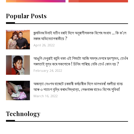
Popular Posts
জন্মদিনৰ দিনাই যতীন বৰাই দিলে অনুৰাগীসকলক বিশেষ সংবাদ ... কি ক'লে
মৰমৰ অভিনেতাগৰাকীয়ে ?
April 26, 2022
আঙুলি দেখুৱাই কান্দি থকা এই শিশুটো আজি সমগ্ৰ দেশৰে হৃদস্পন্দন, তেওঁৰ
সৰলতাই মুগ্ধ কৰে সকলোকে ! চিনিব পাৰিছে নেকি তেওঁ কোন হয় ?
February 24, 2022
অজন্তা নেওগৰ বাজেটে চৰকাৰী কৰ্মচাৰীক দিলে ভালখবৰ! মৰগীয়া বানচ
আৰু ৩ শতাংশ বৃদ্ধি কৰাৰ সিদ্ধান্ত, পেঞ্চনাৰৰ বাবেও বিশেষ সুবিধা!
March 16, 2022
Technology