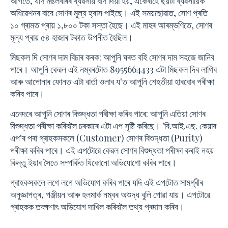
আগতে, যদি মঙলবাৰৰ ব্যৱসায় বাদ দিয়া হয়, একেৰাহে ছয়টা ব্যৱসায়িক
অধিৱেশনৰ বাবে সোণৰ মূল্য হ্ৰাস পাইছে। এই সময়ছোৱাত, সোণ প্ৰতি
১০ গ্ৰামত প্ৰায় ১,৮০০ টকা সস্তা হৈছে। এই মাহৰ আৰম্ভণিতে, সোণৰ
মূল্য প্ৰায় ৫৪ হাজাৰ টকাত উপনীত হৈছিল।
মিছকল দি সোণৰ দাম বিচাৰ কৰক: আপুনি ঘৰত বহি সোণৰ দাম সহজে জানিব
পাৰে। আপুনি কেৱল এই নম্বৰটোত 8955664433 এটা মিছকল দিব লাগিব
আৰু আপোনাৰ ফোনত এটা বাৰ্তা ওলাব য'ত আপুনি শেহতীয়া হাৰবোৰ পৰীক্ষা
কৰিব পাৰে।
এনেদৰে আপুনি সোণৰ বিশুদ্ধতা পৰীক্ষা কৰিব পাৰে: আপুনি এতিয়া সোণৰ
বিশুদ্ধতা পৰীক্ষা কৰিবলৈ চৰকাৰে এটা এপ সৃষ্টি কৰিছে। 'বি.আই.এছ. কেয়াৰ
এপ'ৰ পৰা গ্ৰাহকসকলে (Customer) সোণৰ বিশুদ্ধতা (Purity)
পৰীক্ষা কৰিব পাৰে। এই এপটোৱে কেৱল সোণৰ বিশুদ্ধতা পৰীক্ষা কৰাই নহয়
কিন্তু ইয়াৰ সৈতে সম্পৰ্কিত যিকোনো অভিযোগো কৰিব পাৰে।
গ্ৰাহকসকলে লগে লগে অভিযোগ কৰিব পাৰে যদি এই এপটোত সামগ্ৰীৰ
অনুজ্ঞাপত্ৰ, পঞ্জীয়ন আৰু হলমাৰ্ক নম্বৰ অশুদ্ধ বুলি পোৱা যায়। এপটোৱে
গ্ৰাহকক তৎক্ষণাৎ অভিযোগ দাখিল কৰিবলৈ তথ্য প্ৰদান কৰিব।