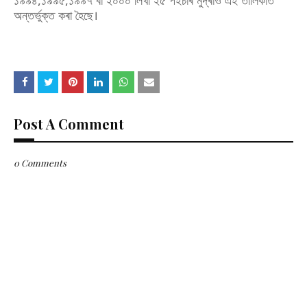
১৯৯৪,১৯৯৫,১৯৯৭ বা ২০০০ লিখা ২৫ পইচাৰ মুদ্ৰাও এই তালিকাত
অন্তৰ্ভুক্ত কৰা হৈছে।
Post A Comment
0 Comments