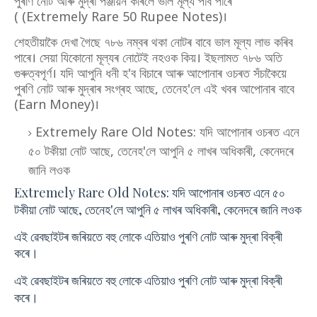
পুৰণি নোট আৰু মুদ্ৰা পঞ্জীয়ন কৰিলে ভাল মূল্য পাব পাৰে
( (Extremely Rare 50 Rupee Notes)।
শেহতীয়াকৈ দেখা গৈছে ৭৮৬ নম্বৰ থকা নোটৰ বাবে ভাল মূল্য লাভ কৰিব
পাৰে। সেয়া যিকোনো মূল্যৰ নোটেই নহওক কিয়। ইছলামত ৭৮৬ অতি
গুৰুত্বপূৰ্ণ। যদি আপুনি ধনী হ'ব বিচাৰে আৰু আপোনাৰ ওচৰত সঁচাকৈয়ে
পুৰণি নোট আৰু মুদ্ৰাৰ সংগ্ৰহ আছে, তেনেহ'লে এই খবৰ আপোনাৰ বাবে
(Earn Money)।
Extremely Rare Old Notes: যদি আপোনাৰ ওচৰত এনে
৫০ টকীয়া নোট আছে, তেনেহ'লে আপুনি ৫ লাখৰ অধিকাৰী, কেনেদৰে
জানি লওক
Extremely Rare Old Notes: যদি আপোনাৰ ওচৰত এনে ৫০
টকীয়া নোট আছে, তেনেহ'লে আপুনি ৫ লাখৰ অধিকাৰী, কেনেদৰে জানি লওক
এই ৱেবছাইটৰ জৰিয়তে বহু লোকে এতিয়াও পুৰণি নোট আৰু মুদ্ৰা বিক্ৰী
কৰে।
এই ৱেবছাইটৰ জৰিয়তে বহু লোকে এতিয়াও পুৰণি নোট আৰু মুদ্ৰা বিক্ৰী
কৰে।