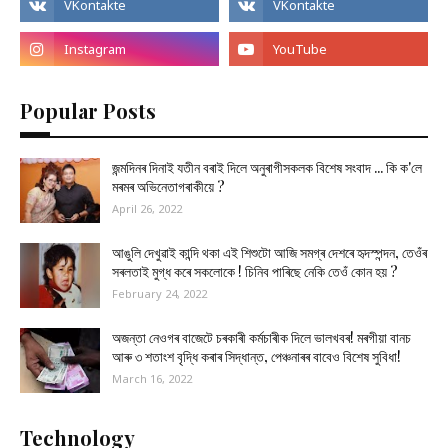
Popular Posts
জন্মদিনৰ দিনাই যতীন বৰাই দিলে অনুৰাগীসকলক বিশেষ সংবাদ ... কি ক'লে
মৰমৰ অভিনেতাগৰাকীয়ে ?
April 26, 2022
আঙুলি দেখুৱাই কান্দি থকা এই শিশুটো আজি সমগ্ৰ দেশৰে হৃদস্পন্দন, তেওঁৰ
সৰলতাই মুগ্ধ কৰে সকলোকে ! চিনিব পাৰিছে নেকি তেওঁ কোন হয় ?
February 24, 2022
অজন্তা নেওগৰ বাজেটে চৰকাৰী কৰ্মচাৰীক দিলে ভালখবৰ! মৰগীয়া বানচ
আৰু ৩ শতাংশ বৃদ্ধি কৰাৰ সিদ্ধান্ত, পেঞ্চনাৰৰ বাবেও বিশেষ সুবিধা!
March 16, 2022
Technology