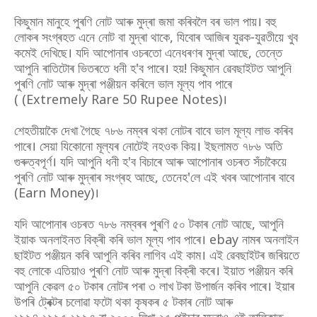
কিছুমান মানুহে পুৰণি নোট আৰু মুদ্ৰা জমা কৰিবলৈ বৰ ভাল পায়। বহু
লোকৰ সংগ্ৰহত এনে নোট বা মুদ্ৰা থাকে, যিবোৰ আজিৰ যুৱক-যুৱতীয়ে খুব
কমেই দেখিছে। যদি আপোনাৰ ওচৰতো এনেধৰণৰ মুদ্ৰা আছে, তেন্তে
আপুনি ৰাতিটোৰ ভিতৰতে ধনী হ'ব পাৰে। হয়! কিছুমান ৱেবছাইটত আপুনি
পুৰণি নোট আৰু মুদ্ৰা পঞ্জীয়ন কৰিলে ভাল মূল্য পাব পাৰে
( (Extremely Rare 50 Rupee Notes)।
শেহতীয়াকৈ দেখা গৈছে ৭৮৬ নম্বৰ থকা নোটৰ বাবে ভাল মূল্য লাভ কৰিব
পাৰে। সেয়া যিকোনো মূল্যৰ নোটেই নহওক কিয়। ইছলামত ৭৮৬ অতি
গুৰুত্বপূৰ্ণ। যদি আপুনি ধনী হ'ব বিচাৰে আৰু আপোনাৰ ওচৰত সঁচাকৈয়ে
পুৰণি নোট আৰু মুদ্ৰাৰ সংগ্ৰহ আছে, তেনেহ'লে এই খবৰ আপোনাৰ বাবে
(Earn Money)।
যদি আপোনাৰ ওচৰত ৭৮৬ নম্বৰৰ পুৰণি ৫০ টকাৰ নোট আছে, আপুনি
ইয়াক অনলাইনত বিক্ৰী কৰি ভাল মূল্য পাব পাৰে। ebay নামৰ অনলাইন
ছাইটত পঞ্জীয়ন কৰি আপুনি কৰিব লাগিব এই কাম। এই ৱেবছাইটৰ জৰিয়তে
বহু লোকে এতিয়াও পুৰণি নোট আৰু মুদ্ৰা বিক্ৰী কৰে। ইয়াত পঞ্জীয়ন কৰি
আপুনি কেৱল ৫০ টকাৰ নোটৰ পৰা ৩ লাখ টকা উপাৰ্জন কৰিব পাৰে। ইয়াৰ
উপৰি ট্ৰেক্টৰ চলোৱা ফটো থকা কৃষকৰ ৫ টকাৰ নোট আৰু