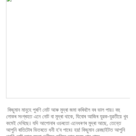
কিছুমান মানুহে পুৰণি নোট আৰু মুদ্ৰা জমা কৰিবলৈ বৰ ভাল পায়। বহু
লোকৰ সংগ্ৰহত এনে নোট বা মুদ্ৰা থাকে, যিবোৰ আজিৰ যুৱক-যুৱতীয়ে খুব
কমেই দেখিছে। যদি আপোনাৰ ওচৰতো এনেধৰণৰ মুদ্ৰা আছে, তেন্তে
আপুনি ৰাতিটোৰ ভিতৰতে ধনী হ'ব পাৰে। হয়! কিছুমান ৱেবছাইটত আপুনি