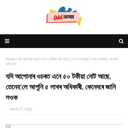
Home
যদি আপোনাৰ ওচৰত এনে ৫০ টকীয়া নোট আছে, তেনেহ'লে আপুনি ৫ লাখৰ অধিকাৰী, কেনেদৰে
জানি লওক
যদি আপোনাৰ ওচৰত এনে ৫০ টকীয়া নোট আছে,
তেনেহ'লে আপুনি ৫ লাখৰ অধিকাৰী, কেনেদৰে জানি
লওক
-
April 17, 2022