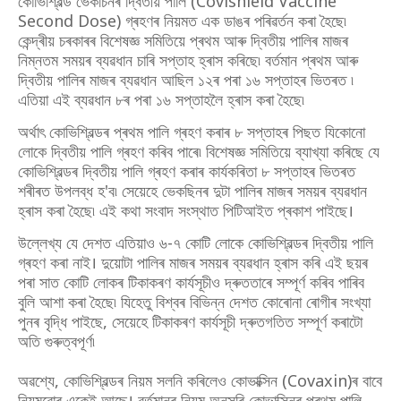
কোভিশ্বিল্ড ভেকচিনৰ দ্বিতীয় পালি (Covishield Vaccine
Second Dose) গ্ৰহণৰ নিয়মত এক ডাঙৰ পৰিৱৰ্তন কৰা হৈছে৷
কেন্দ্ৰীয় চৰকাৰৰ বিশেষজ্ঞ সমিতিয়ে প্ৰথম আৰু দ্বিতীয় পালিৰ মাজৰ
নিম্নতম সময়ৰ ব্যৱধান চাৰি সপ্তাহ হ্ৰাস কৰিছে৷ বৰ্তমান প্ৰথম আৰু
দ্বিতীয় পালিৰ মাজৰ ব্যৱধান আছিল ১২ৰ পৰা ১৬ সপ্তাহৰ ভিতৰত ৷
এতিয়া এই ব্যৱধান ৮ৰ পৰা ১৬ সপ্তাহলৈ হ্ৰাস কৰা হৈছে৷
অৰ্থাৎ কোভিশ্বিল্ডৰ প্ৰথম পালি গ্ৰহণ কৰাৰ ৮ সপ্তাহৰ পিছত যিকোনো
লোকে দ্বিতীয় পালি গ্ৰহণ কৰিব পাৰে৷ বিশেষজ্ঞ সমিতিয়ে ব্যাখ্যা কৰিছে যে
কোভিশ্বিল্ডৰ দ্বিতীয় পালি গ্ৰহণ কৰাৰ কাৰ্যকৰিতা ৮ সপ্তাহৰ ভিতৰত
শৰীৰত উপলব্ধ হ'ব৷ সেয়েহে ভেকছিনৰ দুটা পালিৰ মাজৰ সময়ৰ ব্যৱধান
হ্ৰাস কৰা হৈছে৷ এই কথা সংবাদ সংস্থাত পিটিআইত প্ৰকাশ পাইছে।
উল্লেখ্য যে দেশত এতিয়াও ৬-৭ কোটি লোকে কোভিশ্বিল্ডৰ দ্বিতীয় পালি
গ্ৰহণ কৰা নাই। দুয়োটা পালিৰ মাজৰ সময়ৰ ব্যৱধান হ্ৰাস কৰি এই ছয়ৰ
পৰা সাত কোটি লোকৰ টিকাকৰণ কাৰ্যসূচীও দ্ৰুততাৰে সম্পূৰ্ণ কৰিব পাৰিব
বুলি আশা কৰা হৈছে৷ যিহেতু বিশ্বৰ বিভিন্ন দেশত কোৰোনা ৰোগীৰ সংখ্যা
পুনৰ বৃদ্ধি পাইছে, সেয়েহে টিকাকৰণ কাৰ্যসূচী দ্ৰুতগতিত সম্পূৰ্ণ কৰাটো
অতি গুৰুত্বপূৰ্ণ৷
অৱশ্যে, কোভিশ্বিল্ডৰ নিয়ম সলনি কৰিলেও কোভাক্সিন (Covaxin)ৰ বাবে
নিয়মবোৰ একেই আছে। বৰ্তমানৰ নিয়ম অনুসৰি কোভাক্সিনৰ প্ৰথম পালি