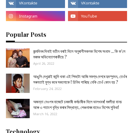
Popular Posts
জন্মদিনৰ দিনাই যতীন বৰাই দিলে অনুৰাগীসকলক বিশেষ সংবাদ ... কি ক'লে
মৰমৰ অভিনেতাগৰাকীয়ে ?
April 26, 2022
আঙুলি দেখুৱাই কান্দি থকা এই শিশুটো আজি সমগ্ৰ দেশৰে হৃদস্পন্দন, তেওঁৰ
সৰলতাই মুগ্ধ কৰে সকলোকে ! চিনিব পাৰিছে নেকি তেওঁ কোন হয় ?
February 24, 2022
অজন্তা নেওগৰ বাজেটে চৰকাৰী কৰ্মচাৰীক দিলে ভালখবৰ! মৰগীয়া বানচ
আৰু ৩ শতাংশ বৃদ্ধি কৰাৰ সিদ্ধান্ত, পেঞ্চনাৰৰ বাবেও বিশেষ সুবিধা!
March 16, 2022
Technology