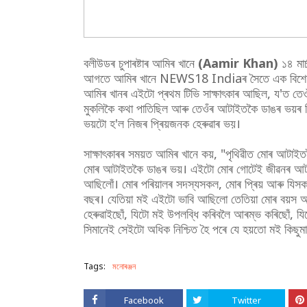
বলীউডৰ চুপাৰষ্টাৰ আমিৰ খানে
(Aamir Khan)
১৪ মাৰ
আগতে আমিৰ খানে NEWS18 Indiaৰ সৈতে এক বিশেষ ক
আমিৰ খানৰ এইটো প্ৰথম টিভি সাক্ষাৎকাৰ আছিল, য'ত
মুকলিকৈ কথা পাতিছিল আৰু তেওঁৰ আটাইতকৈ ডাঙৰ ভয়ৰ ব
ভয়টো হ'ল নিজৰ প্ৰিয়জনক হেৰুৱাৰ ভয়।
সাক্ষাৎকাৰৰ সময়ত আমিৰ খানে কয়, "পৃথিৱীত মোৰ আটাই
মোৰ আটাইতকৈ ডাঙৰ ভয়। এইটো মোৰ গোটেই জীৱনৰ আটা
আছিলোঁ। মোৰ পৰিয়ালৰ সদস্যসকল, মোৰ প্ৰিয় আৰু যিসক
বছৰ। যেতিয়া মই এইটো ভাবি আছিলো তেতিয়া মোৰ বয়স 
হেৰুৱাইছোঁ, যিটো মই উপলব্ধি কৰিবলৈ আৰম্ভ কৰিছোঁ, যিট
সিমানেই সেইটো অধিক নিশ্চিত হৈ পৰে যে হয়তো মই কিছুমা
Tags:
মনোৰঞ্জন
Facebook
Twitter