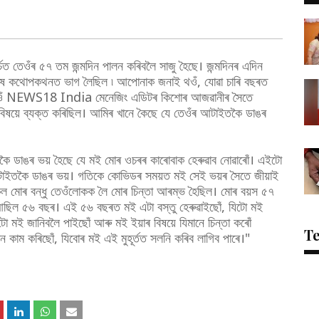
্চত তেওঁৰ ৫৭ তম জন্মদিন পালন কৰিবলৈ সাজু হৈছে। জন্মদিনৰ এদিন
থোপকথনত ভাগ লৈছিল ৷ আপোনাক জনাই থওঁ, যোৱা চাৰি বছৰত
 তেওঁ NEWS18 India মেনেজিং এডিটৰ কিশোৰ আজৱানীৰ সৈতে
িষয়ে ব্যক্ত কৰিছিল। আমিৰ খানে কৈছে যে তেওঁৰ আটাইতকৈ ডাঙৰ
তকৈ ডাঙৰ ভয় হৈছে যে মই মোৰ ওচৰৰ কাৰোবাক হেৰুৱাব নোৱাৰোঁ। এইটো
ইতকৈ ডাঙৰ ভয়। গতিকে কোভিডৰ সময়ত মই সেই ভয়ৰ সৈতে জীয়াই
ল মোৰ বন্ধু তেওঁলোকক লৈ মোৰ চিন্তা আৰম্ভ হৈছিল। মোৰ বয়স ৫৭
আছিল ৫৬ বছৰ। এই ৫৬ বছৰত মই এটা বস্তু হেৰুৱাইছোঁ, যিটো মই
ো মই জানিবলৈ পাইছোঁ আৰু মই ইয়াৰ বিষয়ে যিমানে চিন্তা কৰোঁ
T
ন কাম কৰিছোঁ, যিবোৰ মই এই মুহূৰ্তত সলনি কৰিব লাগিব পাৰে।"