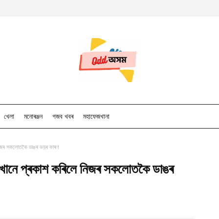
খেলা
মনোৰঞ্জন
গজব খবৰ
মহাফেজখানা
 নিজৰ সকলোতকৈ ডাঙৰ ভয়ৰ কাৰণ
ৰ খানে প্ৰকাশ কৰিলে নিজৰ সকলোতকৈ ডাঙৰ