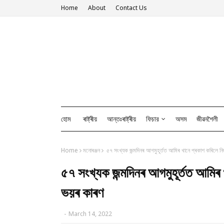
Home
About
Contact Us
হোম
ৰাষ্ট্ৰীয়
আন্তঃৰাষ্ট্ৰীয়
ফিচার
অসম
জীৱনশৈলী
Home
মনোৰঞ্জন
৫৭ সংখ্যক জন্মদিনৰ আগমুহূৰ্তত আমিৰ খানে প্ৰকাশ কৰিলে
৫৭ সংখ্যক জন্মদিনৰ আগমুহূৰ্তত আমি
ভয়ৰ কাৰণ
-
March 14, 2022