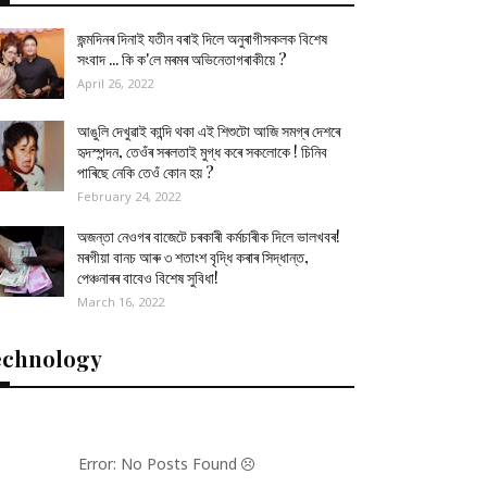
জন্মদিনৰ দিনাই যতীন বৰাই দিলে অনুৰাগীসকলক বিশেষ
সংবাদ ... কি ক'লে মৰমৰ অভিনেতাগৰাকীয়ে ?
April 26, 2022
আঙুলি দেখুৱাই কান্দি থকা এই শিশুটো আজি সমগ্ৰ দেশৰে
হৃদস্পন্দন, তেওঁৰ সৰলতাই মুগ্ধ কৰে সকলোকে ! চিনিব
পাৰিছে নেকি তেওঁ কোন হয় ?
February 24, 2022
অজন্তা নেওগৰ বাজেটে চৰকাৰী কৰ্মচাৰীক দিলে ভালখবৰ!
মৰগীয়া বানচ আৰু ৩ শতাংশ বৃদ্ধি কৰাৰ সিদ্ধান্ত,
পেঞ্চনাৰৰ বাবেও বিশেষ সুবিধা!
March 16, 2022
echnology
Error: No Posts Found