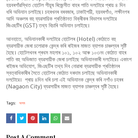
হয়বৰগাঁৱস্থিত হোটেল পীয়ূষ ৰিজেন্সীত বাহৰ পাতি দলটোৱে প্ৰায় ৪ দিন
ধৰি অভিযান চলাইছে। চহৰখনৰ বৰবজাৰ, ঢাকাইপট্টি, হয়বৰগাঁও, লক্ষীনগৰ
আদি অঞ্চলৰ বহু ব্যৱসায়িক প্ৰতিষ্ঠানত বিক্ৰীকৰ বিভাগৰ দলটোৱে
জিএছটিৰ (GST) তথ্য বিচাৰি অভিযান চলাইছে।
আনহাতে, অভিযানকাৰী দলটোৱে হোটেলৰ (Hotel) কোঠাতে বহু
ব্যৱসায়ীক জেৰা চলোৱাক কেন্দ্ৰ কৰি ৰাইজৰ মাজত ব্যাপক চাঞ্চল্যৰ সৃষ্টি
হৈছে। হোটেলখনৰ প্ৰথম মহলাৰ ১০১, ১০২ আৰু ১০৩নং কোঠাত বাহৰ
পাতি বহু অভিজাত ব্যৱসায়ীক জেৰা চলাইছে অভিযানকাৰী দলটোৱে। একাংশ
ৰাইজৰ অভিযোগ, জিএছটিৰ তথ্য দিব নোৱাৰা ব্যৱসায়ীক প্ৰতিষ্ঠানৰ
স্বত্বাধিকাৰীৰ সৈতে হোটেলৰ কোঠাত দৰদাম চলাইছে অভিযানকাৰী
দলটোৱে। প্ৰায় ৪দিন ধৰি চলা এই অভিযানক কেন্দ্ৰ কৰি নগাঁও চহৰৰ
(Nagaon City) ব্যৱসায়ীৰ মাজত ব্যাপক চাঞ্চল্যৰ সৃষ্টি হৈছে।
Tags:
অসম
Post A Comment