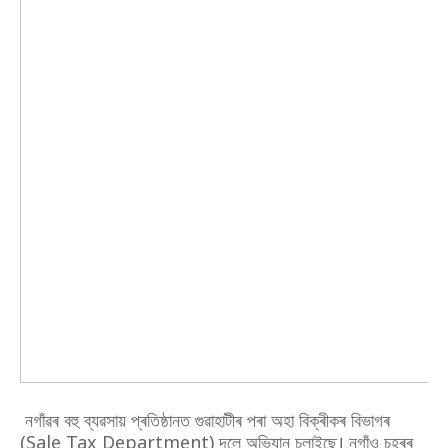
নগাঁৱৰ বহু ব্যৱসায় প্ৰতিষ্ঠানত গুৱাহাটীৰ পৰা অহা বিক্ৰীকৰ বিভাগৰ
(Sale Tax Department) দলে অভিযান চলাইছে। নগাঁও চহৰৰ