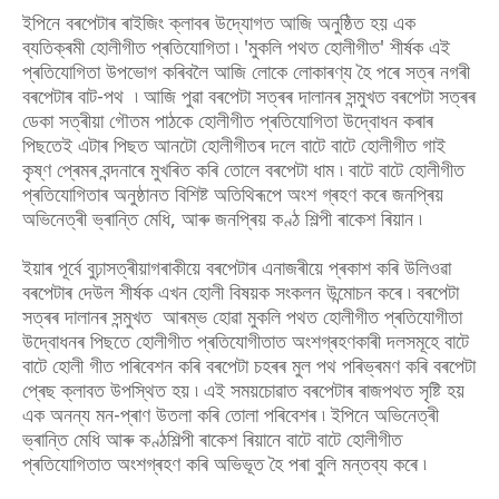
ইপিনে বৰপেটাৰ ৰাইজিং ক্লাবৰ উদ্যোগত আজি অনুষ্ঠিত হয় এক
ব্যতিক্ৰমী হোলীগীত প্ৰতিযোগিতা ৷ 'মুকলি পথত হোলীগীত' শীৰ্ষক এই
প্ৰতিযোগিতা উপভোগ কৰিবলৈ আজি লোকে লোকাৰণ্য হৈ পৰে সত্ৰ নগৰী
বৰপেটাৰ বাট-পথ ৷ আজি পুৱা বৰপেটা সত্ৰৰ দালানৰ সন্মুখত বৰপেটা সত্ৰৰ
ডেকা সত্ৰীয়া গৌতম পাঠকে হোলীগীত প্ৰতিযোগিতা উদ্বোধন কৰাৰ
পিছতেই এটাৰ পিছত আনটো হোলীগীতৰ দলে বাটে বাটে হোলীগীত গাই
কৃষ্ণ প্ৰেমৰ বন্দনাৰে মুখৰিত কৰি তোলে বৰপেটা ধাম ৷ বাটে বাটে হোলীগীত
প্ৰতিযোগিতাৰ অনুষ্ঠানত বিশিষ্ট অতিথিৰূপে অংশ গ্ৰহণ কৰে জনপ্ৰিয়
অভিনেত্ৰী ভ্ৰান্তি মেধি, আৰু জনপ্ৰিয় কণ্ঠ শিল্পী ৰাকেশ ৰিয়ান ৷
ইয়াৰ পূৰ্বে বুঢ়াসত্ৰীয়াগৰাকীয়ে বৰপেটাৰ এনাজৰীয়ে প্ৰকাশ কৰি উলিওৱা
বৰপেটাৰ দেউল শীৰ্ষক এখন হোলী বিষয়ক সংকলন উন্মোচন কৰে ৷ বৰপেটা
সত্ৰৰ দালানৰ সন্মুখত আৰম্ভ হোৱা মুকলি পথত হোলীগীত প্ৰতিযোগীতা
উদ্বোধনৰ পিছতে হোলীগীত প্ৰতিযোগীতাত অংশগ্ৰহণকাৰী দলসমূহে বাটে
বাটে হোলী গীত পৰিবেশন কৰি বৰপেটা চহৰৰ মুল পথ পৰিভ্ৰমণ কৰি বৰপেটা
প্ৰেছ ক্লাবত উপস্থিত হয় ৷ এই সময়চোৱাত বৰপেটাৰ ৰাজপথত সৃষ্টি হয়
এক অনন্য মন-প্ৰাণ উতলা কৰি তোলা পৰিবেশৰ ৷ ইপিনে অভিনেত্ৰী
ভ্ৰান্তি মেধি আৰু কণ্ঠশিল্পী ৰাকেশ ৰিয়ানে বাটে বাটে হোলীগীত
প্ৰতিযোগিতাত অংশগ্ৰহণ কৰি অভিভূত হৈ পৰা বুলি মন্তব্য কৰে ৷