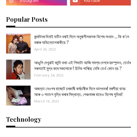
Popular Posts
জন্মদিনৰ দিনাই যতীন বৰাই দিলে অনুৰাগীসকলক বিশেষ সংবাদ ... কি ক'লে
মৰমৰ অভিনেতাগৰাকীয়ে ?
April 26, 2022
আঙুলি দেখুৱাই কান্দি থকা এই শিশুটো আজি সমগ্ৰ দেশৰে হৃদস্পন্দন, তেওঁৰ
সৰলতাই মুগ্ধ কৰে সকলোকে ! চিনিব পাৰিছে নেকি তেওঁ কোন হয় ?
February 24, 2022
অজন্তা নেওগৰ বাজেটে চৰকাৰী কৰ্মচাৰীক দিলে ভালখবৰ! মৰগীয়া বানচ
আৰু ৩ শতাংশ বৃদ্ধি কৰাৰ সিদ্ধান্ত, পেঞ্চনাৰৰ বাবেও বিশেষ সুবিধা!
March 16, 2022
Technology