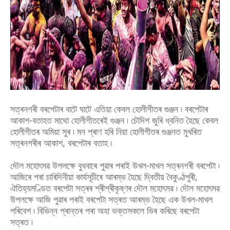
সত্ৰনগৰী বৰপেটাৰ বাটে ঘাটে এতিয়া কেবল হোলীগীতৰ গুঞ্জন ৷ বৰপেটাৰ
আকাশ-বতাহত মাথো হোলীগীতৰেই গুঞ্জন ৷ চৌদিশ জুৰি ধ্বনিত হৈছে কেবল
হোলীগীতৰ অমিয়া সুৰ ৷ মন প্ৰাণ হৰি নিয়া হোলীগীতৰ গুঞ্জনত মুখৰিত
সত্ৰনগৰীৰ আকাশ, বৰপেটাৰ বতাহ ৷
দৌল মহোৎসৱ উপলক্ষে বুধবাৰে পুৱাৰ পৰাই উখল-মাখল সত্ৰনগৰী বৰপেটা ৷
আজিৰে পৰা চাৰিদিনীয়া কাৰ্যসূচীৰে আৰম্ভ হৈছে দ্বিতীয় বৈকুণ্ঠপুৰী,
ঐতিহ্যমণ্ডিত বৰপেটা সত্ৰৰ শ্ৰীশ্ৰীকৃষ্ণৰ দৌল মহোৎসৱ ৷ দৌল মহোৎসৱ
উপলক্ষে আজি পুৱাৰ পৰাই বৰপেটা সত্ৰত আৰম্ভ হৈছে এক উখল-মাখল
পৰিবেশ ৷ বিভিন্ন প্ৰান্তৰ পৰা অহা ভক্তসকলে ভিৰ কৰিছে বৰপেটা
সত্ৰত ৷