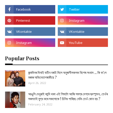
Popular Posts
জন্মদিনৰ দিনাই যতীন বৰাই দিলে অনুৰাগীসকলক বিশেষ সংবাদ ... কি ক'লে
মৰমৰ অভিনেতাগৰাকীয়ে ?
April 26, 2022
আঙুলি দেখুৱাই কান্দি থকা এই শিশুটো আজি সমগ্ৰ দেশৰে হৃদস্পন্দন, তেওঁৰ
সৰলতাই মুগ্ধ কৰে সকলোকে ! চিনিব পাৰিছে নেকি তেওঁ কোন হয় ?
February 24, 2022