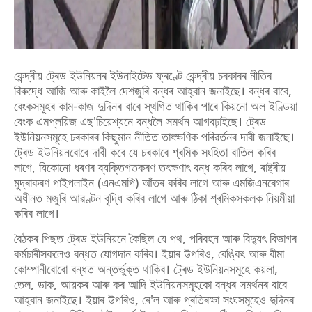
কেন্দ্ৰীয় ট্ৰেড ইউনিয়নৰ ইউনাইটেড ফ্ৰণ্টে কেন্দ্ৰীয় চৰকাৰৰ নীতিৰ
বিৰুদ্ধে আজি আৰু কাইলৈ দেশজুৰি বন্ধৰ আহ্বান জনাইছে। বন্ধৰ বাবে,
বেংকসমূহৰ কাম-কাজ দুদিনৰ বাবে স্থগিত থাকিব পাৰে কিয়নো অল ইণ্ডিয়া
বেংক এমপ্লয়িজ এছ'চিয়েশ্যনে বন্ধলৈ সমৰ্থন আগবঢ়াইছে। ট্ৰেড
ইউনিয়নসমূহে চৰকাৰৰ কিছুমান নীতিত তাৎক্ষণিক পৰিৱৰ্তনৰ দাবী জনাইছে।
ট্ৰেড ইউনিয়নবোৰে দাবী কৰে যে চৰকাৰে শ্ৰমিক সংহিতা বাতিল কৰিব
লাগে, যিকোনো ধৰণৰ ব্যক্তিগতকৰণ তৎক্ষণাৎ বন্ধ কৰিব লাগে, ৰাষ্ট্ৰীয়
মুদ্ৰাকৰণ পাইপলাইন (এনএমপি) আঁতৰ কৰিব লাগে আৰু এমজিএনৰেগাৰ
অধীনত মজুৰি আৱণ্টন বৃদ্ধি কৰিব লাগে আৰু ঠিকা শ্ৰমিকসকলক নিয়মীয়া
কৰিব লাগে।
বৈঠকৰ পিছত ট্ৰেড ইউনিয়নে কৈছিল যে পথ, পৰিবহন আৰু বিদ্যুৎ বিভাগৰ
কৰ্মচাৰীসকলেও বন্ধত যোগদান কৰিব। ইয়াৰ উপৰিও, বেঙ্কিং আৰু বীমা
কোম্পানীবোৰো বন্ধত অন্তৰ্ভুক্ত থাকিব। ট্ৰেড ইউনিয়নসমূহে কয়লা,
তেল, ডাক, আয়কৰ আৰু কৰ আদি ইউনিয়নসমূহকো বন্ধৰ সমৰ্থনৰ বাবে
আহ্বান জনাইছে। ইয়াৰ উপৰিও, ৰে'ল আৰু প্ৰতিৰক্ষা সংঘসমূহেও দুদিনৰ