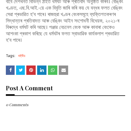
বাবে দেশখনত বিভিন্ন ঠাইত ধৰ্মঘট আৰু প্ৰতিবাদ অনুষ্ঠিত কৰিব। বেঙ্কিং
খণ্ডত, এছ.বি.আই.-য়ে এক বিবৃতি জাৰি কৰি কয় যে বন্ধৰ ফলত বেঙ্কিং
সেৱা প্ৰভাৱিত হ'ব পাৰে। ৰাজহুৱা খণ্ডৰ বেংকসমূহে ব্যক্তিগতকৰণৰ
সিদ্ধান্তৰ প্ৰতিবাদত আৰু বেঙ্কিং আইন সংশোধনী বিধেয়ক, ২০২১-ৰ
বিৰুদ্ধে ধৰ্মঘট কৰি আছে। পঞ্জাৱ নেচনেল বেংক আৰু কানাৰা বেংকেও
আশংকা প্ৰকাশ কৰিছে যে ধৰ্মঘটৰ ফলত স্বাভাৱিক কাৰ্যকলাপ প্ৰভাৱিত
হ'ব পাৰে।
Tags:
ৰাষ্ট্ৰীয়
Post A Comment
0 Comments