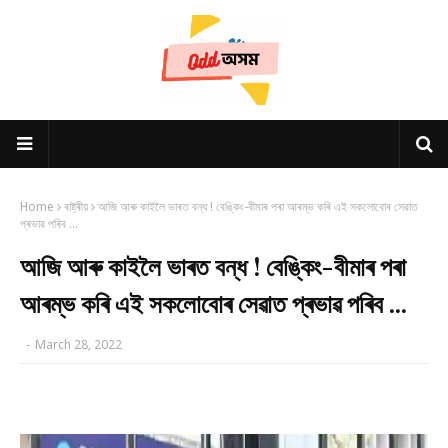
Home
ৰাষ্ট্ৰীয়
আজি আৰু কাইলৈ ভাৰত বন্ধ ! বেঙ্কিং-বীমাৰ পৰা আৰম্ভ কৰি এই সকলোবোৰ সেৱাত
প্ৰভাৱ পৰিব ...
আজি আৰু কাইলৈ ভাৰত বন্ধ ! বেঙ্কিং-বীমাৰ পৰা
আৰম্ভ কৰি এই সকলোবোৰ সেৱাত প্ৰভাৱ পৰিব ...
-
March 28, 2022