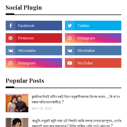
Social Plugin
Popular Posts
জন্মদিনৰ দিনাই যতীন বৰাই দিলে অনুৰাগীসকলক বিশেষ সংবাদ ... কি ক'লে
মৰমৰ অভিনেতাগৰাকীয়ে ?
April 26, 2022
আঙুলি দেখুৱাই কান্দি থকা এই শিশুটো আজি সমগ্ৰ দেশৰে হৃদস্পন্দন, তেওঁৰ
সৰলতাই মুগ্ধ কৰে সকলোকে ! চিনিব পাৰিছে নেকি তেওঁ কোন হয় ?