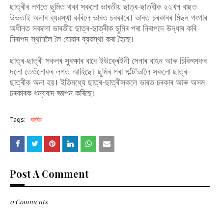
ছাত্ৰীৰ লগতে ছুমিত থকা সকলো ভাৰতীয় ছাত্ৰ-ছাত্ৰীক ২২খন বাছত
উভতাই অনাৰ ব্যৱস্থা কৰিলে ভাৰত চৰকাৰে। ভাৰত চৰকাৰৰ মিছন গংগাৰ
অধীনত সকলো ভাৰতীয় ছাত্ৰ-ছাত্ৰীক ছুমিৰ পৰা নিৰাপদে উদ্ধাৰ কৰি
নিৰাপদ স্থানলৈ লৈ যোৱাৰ ব্যৱস্থা কৰা হৈছে।
ছাত্ৰ-ছাত্ৰী সকলৰ সুৰক্ষাৰ বাবে ইউক্ৰেইনী সেনাৰ বাহন আৰু চিকিৎসকৰ
দলো তেওঁলোকৰ লগত আহিছে। ছুমিৰ পৰা প'ল্ট'ভালৈ সকলো ছাত্ৰ-
ছাত্ৰীক অনা হয়। ইতিমধ্যে ছাত্ৰ-ছাত্ৰীসকলে ভাৰত চৰকাৰ আৰু অসম
চৰকাৰক ধন্যবাদ জ্ঞাপন কৰিছে।
Tags:
ৰাষ্ট্ৰীয়
Post A Comment
0 Comments