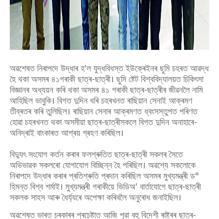
অৱশেষত নিৰাপদে উদ্ধাৰ হ'ল যুদ্ধবিধস্ত ইউক্ৰেইনৰ ছুমি চহৰত আৱদ্ধ
হৈ থকা অসমৰ ৪১গৰাকী ছাত্ৰ-ছাত্ৰী। ছুমি ষ্টেট বিশ্ববিদ্যালয়ত চিকিৎসা
বিজ্ঞানৰ অধ্যয়ন কৰি থকা অসমৰ ৪১ গৰাকী ছাত্ৰ-ছাত্ৰীৰ জীৱনলৈ নামি
আহিছিল ভাবুকি। বিগত দুদিন ধৰি চহৰখনত ৰাছিয়ান সেনাই আক্ৰমণ
তীব্ৰতৰ কৰি তুলিছিল। ৰাছিয়ান সেনাৰ আক্ৰমণত ধ্বংসস্তুপত পৰিণত
হোৱা চহৰখনত থকা অসমীয়া ছাত্ৰ-ছাত্ৰীসকলে বিগত দুদিন অনাহাৰে-
অনিদ্ৰাই বাংকাৰত আশ্ৰয় গ্ৰহণ কৰিছিল।
বিদ্যুৎ সংযোগ কৰ্তন কৰাৰ ফলশ্ৰুতিত ছাত্ৰ-ছাত্ৰী সকলৰ সৈতে
অভিভাৱক সকলৰো যোগাযোগ বিচ্ছিন্ন হৈ পৰিছিল। অৱশ্যে সকলোকে
নিৰাপদে উদ্ধাৰ কৰাৰ প্ৰতিশ্ৰুতি প্ৰদান কৰিছিল অসমৰ মুখ্যমন্ত্ৰী ড°
হিমন্ত বিশ্ব শৰ্মাই। মুখ্যমন্ত্ৰী গৰাকীয়ে ভিডিঅ' বাৰ্তাযোগে ছাত্ৰ-ছাত্ৰী
সকলক সাহস আৰু ধৈৰ্য্যৰে অপেক্ষা কৰিবলৈ অনুৰোধ জনাইছিল।
অৱশেষত ভাৰত চৰকাৰৰ প্ৰচেষ্টাত আজি পুৱা বহু বিদেশী ৰাষ্ট্ৰৰ ছাত্ৰ-