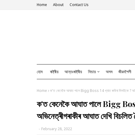
Home
About
Contact Us
হোম
ৰাষ্ট্ৰীয়
আন্তঃৰাষ্ট্ৰীয়
ফিচার
অসম
জীৱনশৈলী
Home
ক'ত কেনেকৈ আঘাত পালে Bigg Boss 14 খ্যাত ৰুবিনা দিলাইকে ? অভিন
ক'ত কেনেকৈ আঘাত পালে Bigg Boss 
অভিনেত্ৰীগৰাকীৰ আঘাত দেখি বিচলিত 
-
February 28, 2022