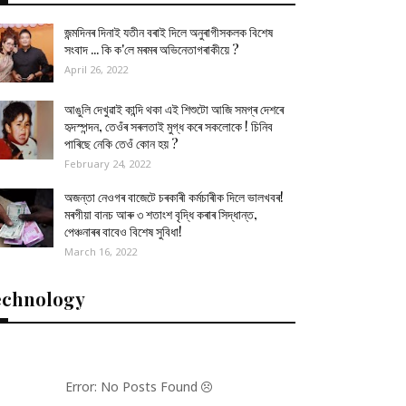
জন্মদিনৰ দিনাই যতীন বৰাই দিলে অনুৰাগীসকলক বিশেষ
সংবাদ ... কি ক'লে মৰমৰ অভিনেতাগৰাকীয়ে ?
April 26, 2022
আঙুলি দেখুৱাই কান্দি থকা এই শিশুটো আজি সমগ্ৰ দেশৰে
হৃদস্পন্দন, তেওঁৰ সৰলতাই মুগ্ধ কৰে সকলোকে ! চিনিব
পাৰিছে নেকি তেওঁ কোন হয় ?
February 24, 2022
অজন্তা নেওগৰ বাজেটে চৰকাৰী কৰ্মচাৰীক দিলে ভালখবৰ!
মৰগীয়া বানচ আৰু ৩ শতাংশ বৃদ্ধি কৰাৰ সিদ্ধান্ত,
পেঞ্চনাৰৰ বাবেও বিশেষ সুবিধা!
March 16, 2022
echnology
Error: No Posts Found