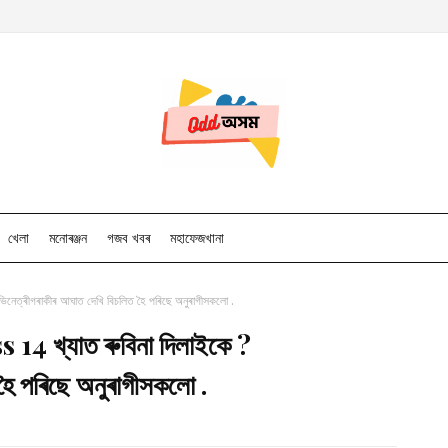
খেলা
মনোৰঞ্জন
গজব খবৰ
মহাফেজখানা
েত্ৰীগৰাকীৰ আঘাত দেখি বিচলিত হৈ পৰিছে অনুৰাগীসকলো .
14 খ্যাত ৰুবিনা দিলাইকে ?
হৈ পৰিছে অনুৰাগীসকলো .