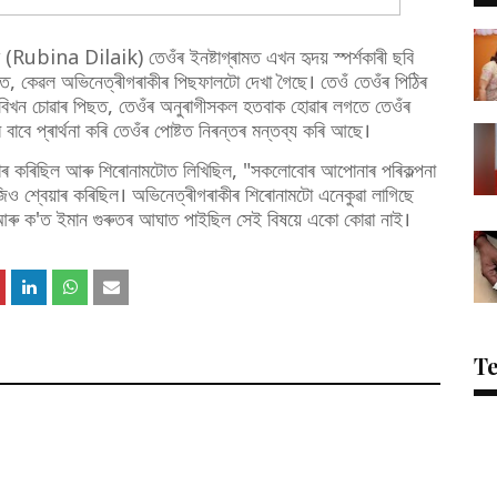
Rubina Dilaik) তেওঁৰ ইনষ্টাগ্ৰামত এখন হৃদয় স্পৰ্শকাৰী ছবি
নত, কেৱল অভিনেত্ৰীগৰাকীৰ পিছফালটো দেখা গৈছে। তেওঁ তেওঁৰ পিঠিৰ
ছবিখন চোৱাৰ পিছত, তেওঁৰ অনুৰাগীসকল হতবাক হোৱাৰ লগতে তেওঁৰ
 বাবে প্ৰাৰ্থনা কৰি তেওঁৰ পোষ্টত নিৰন্তৰ মন্তব্য কৰি আছে।
েয়াৰ কৰিছিল আৰু শিৰোনামটোত লিখিছিল, "সকলোবোৰ আপোনাৰ পৰিকল্পনা
জিও শ্বেয়াৰ কৰিছিল। অভিনেত্ৰীগৰাকীৰ শিৰোনামটো এনেকুৱা লাগিছে
ৈ আৰু ক'ত ইমান গুৰুতৰ আঘাত পাইছিল সেই বিষয়ে একো কোৱা নাই।
T