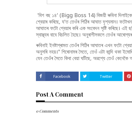
'বিগ বছ ১৪' (Bigg Boss 14) বিজয়ী ৰুবিনা দিলাইকে (
শ্বেয়াৰ কৰিছে, য'ত তেওঁৰ পিঠিৰ আঘাত দৃশ্যমান। ফটোখ
আঘাতৰ ফটো শ্বেয়াৰ কৰি এক সংবেদন সৃষ্টি কৰিছে। এই 
স্বাস্থ্যৰ বাবে বিচলিত হৈছে। অনুৰাগীসকলে তেওঁৰ আৰোগ্যৰ
ৰুবিনাই ইনষ্টাগ্ৰামত তেওঁৰ পিঠিৰ আঘাতৰ এখন ফটো শ্ব
অনুসৰি নহয়।" শিৰোনামৰ সৈতে, তেওঁ এটা কান্দি থকা ইমো
যেন তেওঁৰ সৈতে কিবা বেয়া ঘটিছে, অৱশ্যে তেওঁ কেনেক
Facebook
Twitter
Post A Comment
0 Comments