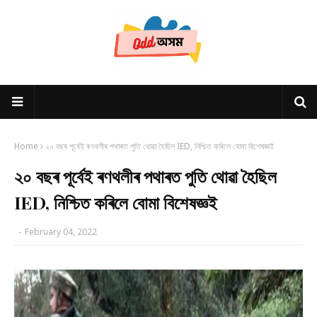
Home
২০ বছৰ পূৰ্বেই ৰণথলীৰ পথাৰত পুতি থোৱা হৈছিল IED, নিশ্চিত কৰিলে বোমা বিশেষজ্ঞই
২০ বছৰ পূৰ্বেই ৰণথলীৰ পথাৰত পুতি থোৱা হৈছিল
IED, নিশ্চিত কৰিলে বোমা বিশেষজ্ঞই
-
February 04, 2022