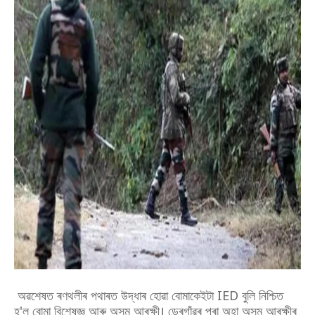
অৱশেষত ৰণথলীৰ পথাৰত উদ্ধাৰ হোৱা বোমাকেইটা IED বুলি নিশ্চিত
হ'ল বোমা বিশেষজ্ঞ আৰু অসম আৰক্ষী। ডেৰগাঁৱৰ পৰা অহা অসম আৰক্ষীৰ