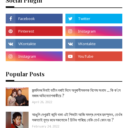
Social Plugin
Popular Posts
জন্মদিনৰ দিনাই যতীন বৰাই দিলে অনুৰাগীসকলক বিশেষ সংবাদ ... কি ক'লে
মৰমৰ অভিনেতাগৰাকীয়ে ?
April 26, 2022
আঙুলি দেখুৱাই কান্দি থকা এই শিশুটো আজি সমগ্ৰ দেশৰে হৃদস্পন্দন, তেওঁৰ
সৰলতাই মুগ্ধ কৰে সকলোকে ! চিনিব পাৰিছে নেকি তেওঁ কোন হয় ?
February 24, 2022