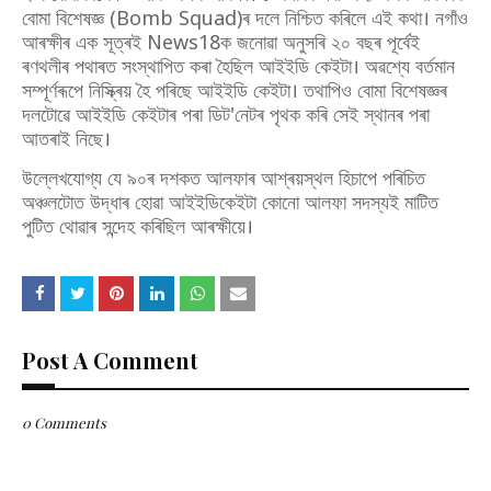
বোমা বিশেষজ্ঞ (Bomb Squad)ৰ দলে নিশ্চিত কৰিলে এই কথা। নগাঁও
আৰক্ষীৰ এক সূত্ৰই News18ক জনোৱা অনুসৰি ২০ বছৰ পূৰ্বেই
ৰণথলীৰ পথাৰত সংস্থাপিত কৰা হৈছিল আইইডি কেইটা। অৱশ্যে বৰ্তমান
সম্পূৰ্ণৰূপে নিস্ক্ৰিয় হৈ পৰিছে আইইডি কেইটা। তথাপিও বোমা বিশেষজ্ঞৰ
দলটোৱে আইইডি কেইটাৰ পৰা ডিট'নেটৰ পৃথক কৰি সেই স্থানৰ পৰা
আতৰাই নিছে।
উল্লেখযোগ্য যে ৯০ৰ দশকত আলফাৰ আশ্ৰয়স্থল হিচাপে পৰিচিত
অঞ্চলটোত উদ্ধাৰ হোৱা আইইডিকেইটা কোনো আলফা সদস্যই মাটিত
পুটিত থোৱাৰ সন্দেহ কৰিছিল আৰক্ষীয়ে।
Post A Comment
0 Comments