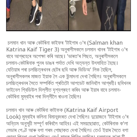
চলমান খান আৰু কেটৰিনা কাইফৰ 'টাইগাৰ ৩'ৰ (Salman khan
Katrina Kaif Tiger 3) অনুৰাগীসকলে চলমান খানৰ 'টাইগাৰ ৩'ৰ
বাবে আগ্ৰহেৰে অপেক্ষা কৰি আছে। 'ভাৰত'ৰ পিছত, অনুৰাগীসকলে
চলমান-কেটৰিনাক পুনৰ ডাঙৰ পৰ্দাত দেখি অত্যন্ত উৎসাহিত হৈছে।
যেতিয়াৰ পৰা চলচ্চিত্ৰখনৰ ছেটৰ ছবি আৰু ভিডিঅ' লিক হৈছিল,
অনুৰাগীসকলৰ মাজত ইয়াক লৈ এক উন্মাদনা দেখা গৈছিল। অনুৰাগীসকলে
চলচ্চিত্ৰখনৰ সৈতে সম্পৰ্কিত প্ৰতিটো আপডেট জানিবলৈ আগ্ৰহী। ছবিখনৰ
ফাইনেল শ্বিডিউল দিল্লীত দৃশ্যগ্ৰহণ কৰিব আৰু ইয়াৰ বাবে চলমান-
কেটৰিনা মুম্বাইৰ পৰা দিল্লীলৈ ৰাওনা হৈছিল।
চলমান খান আৰু কেটৰিনা কাইফক (Katrina Kaif Airport
Look) মুম্বাইৰ কলিনা বিমানবন্দৰত দেখা গৈছিল। দুয়োজনে 'টাইগাৰ ৩'ৰ
অন্তিম অনুসূচী সম্পূৰ্ণ কৰিবলৈ আহিব। এই সময়ছোৱাত, কেটৰিনাক ক'লা
লেডাৰ পেণ্ট আৰু বগা গৰম পোছাকত দেখা গৈছিল। তেওঁ ইয়াৰ সৈতে বগা
জোতা পিন্ধা দেখা গৈছিল। তেওঁ মাস্ক পিন্ধি আছিল। চলমানক ক'লা টি-