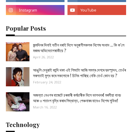
Popular Posts
জন্মদিনৰ দিনাই যতীন বৰাই দিলে অনুৰাগীসকলক বিশেষ সংবাদ ... কি ক'লে
মৰমৰ অভিনেতাগৰাকীয়ে ?
April 26, 2022
আঙুলি দেখুৱাই কান্দি থকা এই শিশুটো আজি সমগ্ৰ দেশৰে হৃদস্পন্দন, তেওঁৰ
সৰলতাই মুগ্ধ কৰে সকলোকে ! চিনিব পাৰিছে নেকি তেওঁ কোন হয় ?
February 24, 2022
অজন্তা নেওগৰ বাজেটে চৰকাৰী কৰ্মচাৰীক দিলে ভালখবৰ! মৰগীয়া বানচ
আৰু ৩ শতাংশ বৃদ্ধি কৰাৰ সিদ্ধান্ত, পেঞ্চনাৰৰ বাবেও বিশেষ সুবিধা!
March 16, 2022
Technology