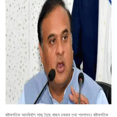
ৰাষ্ট্ৰপতিক আদৰিবলৈ সাজু হৈছে ৰাজ্য চৰকাৰ তথা প্ৰশাসন। ৰাষ্ট্ৰপতিক