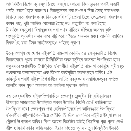
আদৰিবলৈ বিশেষ ব্যৱস্থা লৈছে ৰাজ্য চৰকাৰে। বিমানবন্দৰৰ পৰাই সজাই
পৰাই তোলা হৈছে ৰাজপথ। বিমানবন্দৰৰ পৰা ন–ৰূপ দিয়া হৈছে ৰাজপথক।
বিমানবন্দৰত ৰাজপথক ৰং দিয়াকে ধৰি গঢ়ি তোলা হৈছে পেণ্ডেল। ৰাজপথৰ
কাষৰ গছ, খুটা আদিত বোলোৱা হৈছে ৰং। নতুনকৈ ৰং কৰা হৈছে
ডিভাইদাৰসমূহো। বিমানবন্দৰৰ পৰা পথৰ দাঁতিয়ে দাঁতিয়ে অসমৰ কৃষ্টি-
সংস্কৃতি প্ৰদৰ্শন কৰাৰ বাবে গঢ়ি তোলা হৈছে সৰু-বৰ মঞ্চ। আনকি বহুদিনে
বিকল হৈ থকা ষ্ট্ৰিট লাইটসমূহেও পাইছে প্ৰাণ।
উল্লেখোগ্য যে দেশৰ ৰাষ্ট্ৰপতি ৰামনাথ কোবিন্দ ২৫ ফেব্ৰুৱাৰীত বিশেষ
বিমানযোগে পুৱাৰ ভাগতে তিনিদিনীয়া ভ্ৰমণসূচীৰে অসমত উপস্থিত হ’ব।
শুকুৰবাৰে গুৱাহাটীত উপস্থিত হ’বলগীয়া ৰাষ্ট্রপতি ৰামনাথ কোবিন্দে শ্ৰীমন্ত
শংকৰদেৱ কলাক্ষেত্ৰত এক বিশেষ কাৰ্যসূচীত অংশগ্ৰহণ কৰিব। এই
কাৰ্যসূচীৰ পৰাই ৰাষ্ট্ৰপতিগৰাকীয়ে লাচিত বৰফুকনৰ সমাধিক্ষেত্ৰৰ লগতে
আলাবৈ ৰণৰ যুদ্ধ স্মাৰকৰ আধাৰশিলা স্থাপন কৰিব।
২৬ ফেব্ৰুৱাৰীত ৰাষ্ট্ৰপতিগৰাকীয়ে তেজপুৰ কেন্দ্ৰীয় বিশ্ববিদ্যালয়ৰ
দীক্ষান্ত সমাৰোহত উপস্থিত থকাৰ উপৰিও বিয়লি তেওঁ কাজিৰঙাত
উপস্থিত হ’ব। তেজপুৰৰ পৰা হেলিকপ্টাৰেৰে গৈ কাজিৰঙাত উপস্থিত
হ’বলগীয়া ৰাষ্ট্ৰপতিগৰাকীয়ে সেইদিনাই জীপ ছাফাৰিৰে ৰাষ্ট্ৰীয় উদ্যানখনৰ
সৌন্দর্য উপভোগ কৰিব। নিশা আয়ৰা ৰিজ’ৰ্টত কটাই পিছদিনা পুৱা পুনৰ তেওঁ
জীপ ছাফাৰি কৰিব কাজিৰঙাত। ইয়াৰ পিছতে পুনৰ নতুন দিল্লীলৈ উভতি