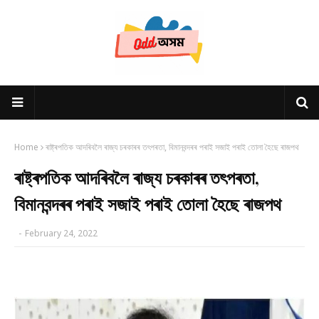
Home
ৰাষ্ট্ৰপতিক আদৰিবলৈ ৰাজ্য চৰকাৰৰ তৎপৰতা, বিমানবন্দৰৰ পৰাই সজাই পৰাই তোলা হৈছে ৰাজপথ
ৰাষ্ট্ৰপতিক আদৰিবলৈ ৰাজ্য চৰকাৰৰ তৎপৰতা,
বিমানবন্দৰৰ পৰাই সজাই পৰাই তোলা হৈছে ৰাজপথ
-
February 24, 2022