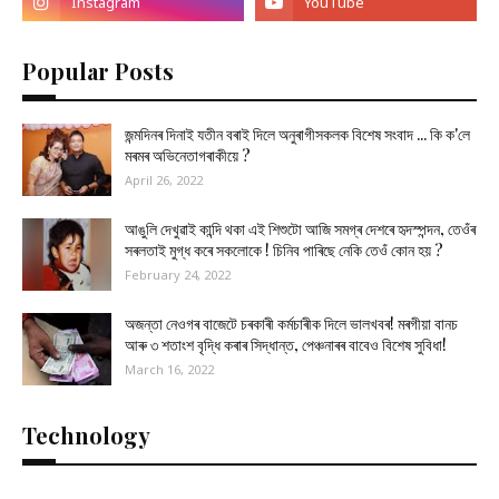
Popular Posts
জন্মদিনৰ দিনাই যতীন বৰাই দিলে অনুৰাগীসকলক বিশেষ সংবাদ ... কি ক'লে
মৰমৰ অভিনেতাগৰাকীয়ে ?
April 26, 2022
আঙুলি দেখুৱাই কান্দি থকা এই শিশুটো আজি সমগ্ৰ দেশৰে হৃদস্পন্দন, তেওঁৰ
সৰলতাই মুগ্ধ কৰে সকলোকে ! চিনিব পাৰিছে নেকি তেওঁ কোন হয় ?
February 24, 2022
অজন্তা নেওগৰ বাজেটে চৰকাৰী কৰ্মচাৰীক দিলে ভালখবৰ! মৰগীয়া বানচ
আৰু ৩ শতাংশ বৃদ্ধি কৰাৰ সিদ্ধান্ত, পেঞ্চনাৰৰ বাবেও বিশেষ সুবিধা!
March 16, 2022
Technology