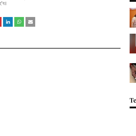
হ'ব।
T