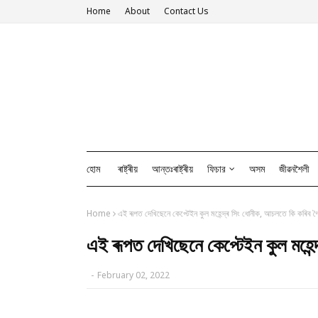
Home
About
Contact Us
হোম
ৰাষ্ট্ৰীয়
আন্তঃৰাষ্ট্ৰীয়
ফিচার
অসম
জীৱনশৈলী
Home
এই ৰূপত দেখিছেনে কেপ্টেইন কুল মহেন্দ্ৰ সিং ধোনীক, আচলতে কি কৰিব 
এই ৰূপত দেখিছেনে কেপ্টেইন কুল মহেন
-
February 02, 2022