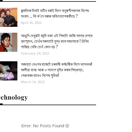
জন্মদিনৰ দিনাই যতীন বৰাই দিলে অনুৰাগীসকলক বিশেষ
সংবাদ ... কি ক'লে মৰমৰ অভিনেতাগৰাকীয়ে ?
April 26, 2022
আঙুলি দেখুৱাই কান্দি থকা এই শিশুটো আজি সমগ্ৰ দেশৰে
হৃদস্পন্দন, তেওঁৰ সৰলতাই মুগ্ধ কৰে সকলোকে ! চিনিব
পাৰিছে নেকি তেওঁ কোন হয় ?
February 24, 2022
অজন্তা নেওগৰ বাজেটে চৰকাৰী কৰ্মচাৰীক দিলে ভালখবৰ!
মৰগীয়া বানচ আৰু ৩ শতাংশ বৃদ্ধি কৰাৰ সিদ্ধান্ত,
পেঞ্চনাৰৰ বাবেও বিশেষ সুবিধা!
March 16, 2022
echnology
Error: No Posts Found