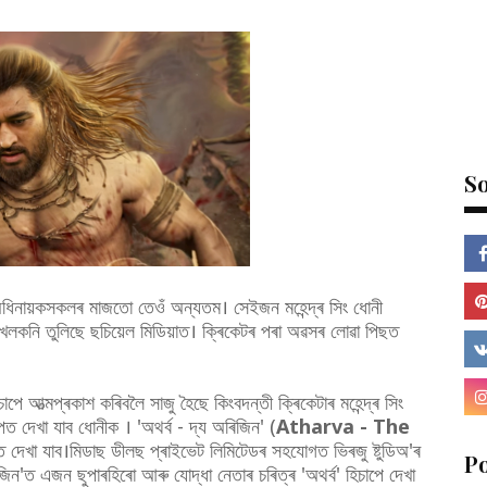
So
ঠ অধিনায়কসকলৰ মাজতো তেওঁ অন্যতম। সেইজন মহেন্দ্ৰ সিং ধোনী
ি তুলিছে ছচিয়েল মিডিয়াত। ক্ৰিকেটৰ পৰা অৱসৰ লোৱা পিছত
মপ্ৰকাশ কৰিবলৈ সাজু হৈছে কিংবদন্তী ক্ৰিকেটাৰ মহেন্দ্ৰ সিং
ূপত দেখা যাব ধোনীক । 'অথৰ্ব - দ্য অৰিজিন' (
Atharva - The
 দেখা যাব।মিডাছ ডীলছ প্ৰাইভেট লিমিটেডৰ সহযোগত ভিৰজু ষ্টুডিঅ'ৰ
P
ৰিজিন'ত এজন ছুপাৰহিৰো আৰু যোদ্ধা নেতাৰ চৰিত্ৰ 'অথৰ্ব' হিচাপে দেখা