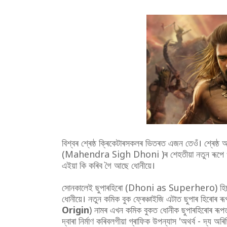
বিশ্বৰ শ্ৰেষ্ঠ ক্ৰিকেটাৰসকলৰ ভিতৰত এজন তেওঁ। শ্ৰেষ্
(Mahendra Sigh Dhoni )ৰ শেহতীয়া নতুন ৰূপে খলকন
এইয়া কি কৰিব গৈ আছে ধোনীয়ে।
সোনকালেই ছুপাৰহিৰো (Dhoni as Superhero) হিচাপে আত্
ধোনীয়ে। নতুন কমিক বুক ফ্ৰেঞ্চাইজি এটাত ছুপাৰ হিৰোৰ ৰ
Origin
) নামৰ এখন কমিক বুকত ধোনীক ছুপাৰহিৰোৰ ৰূপত
দ্বাৰা নিৰ্মাণ কৰিবলগীয়া গ্ৰাফিক উপন্যাস 'অথৰ্ব - দ্য অ