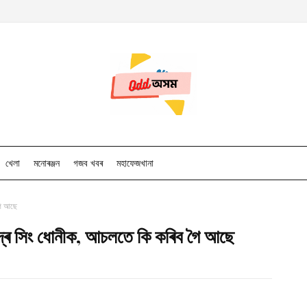
খেলা
মনোৰঞ্জন
গজব খবৰ
মহাফেজখানা
গৈ আছে
্দ্ৰ সিং ধোনীক, আচলতে কি কৰিব গৈ আছে