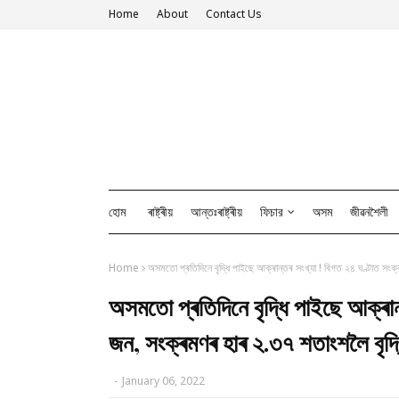
Home
About
Contact Us
হোম
ৰাষ্ট্ৰীয়
আন্তঃৰাষ্ট্ৰীয়
ফিচার
অসম
জীৱনশৈলী
Home
অসমতো প্ৰতিদিনে বৃদ্ধি পাইছে আক্ৰান্তৰ সংখ্যা ! বিগত ২৪ ঘণ্টাত সং
অসমতো প্ৰতিদিনে বৃদ্ধি পাইছে আক্ৰা
জন, সংক্ৰমণৰ হাৰ ২.৩৭ শতাংশলৈ বৃদ্
-
January 06, 2022