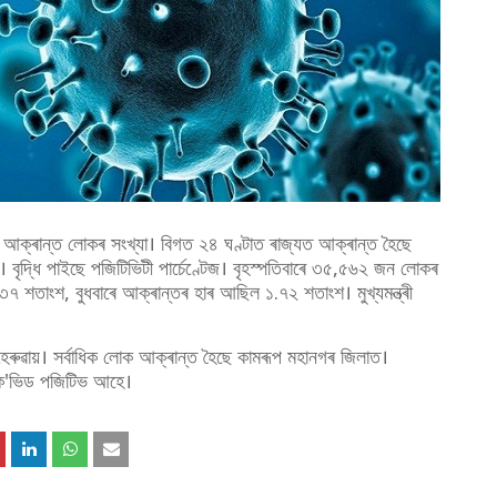
আক্ৰান্ত লোকৰ সংখ্যা। বিগত ২৪ ঘণ্টাত ৰাজ্যত আক্ৰান্ত হৈছে
ৃদ্ধি পাইছে পজিটিভিটী পাৰ্চেণ্টেজ। বৃহস্পতিবাৰে ৩৫,৫৬২ জন লোকৰ
শতাংশ, বুধবাৰে আক্ৰান্তৰ হাৰ আছিল ১.৭২ শতাংশ। মুখ্যমন্ত্ৰী
ৰুৱায়। সৰ্বাধিক লোক আক্ৰান্ত হৈছে কামৰূপ মহানগৰ জিলাত।
ক'ভিড পজিটিভ আহে।