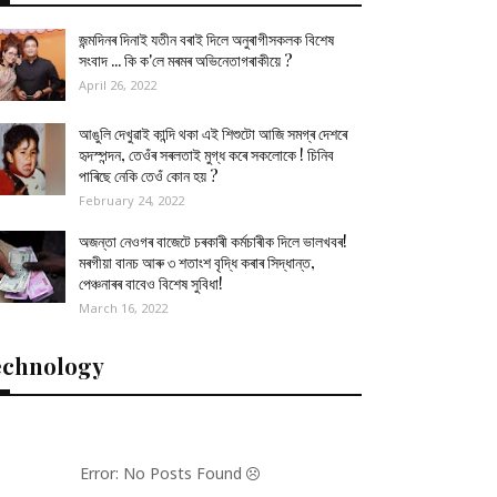
জন্মদিনৰ দিনাই যতীন বৰাই দিলে অনুৰাগীসকলক বিশেষ
সংবাদ ... কি ক'লে মৰমৰ অভিনেতাগৰাকীয়ে ?
April 26, 2022
আঙুলি দেখুৱাই কান্দি থকা এই শিশুটো আজি সমগ্ৰ দেশৰে
হৃদস্পন্দন, তেওঁৰ সৰলতাই মুগ্ধ কৰে সকলোকে ! চিনিব
পাৰিছে নেকি তেওঁ কোন হয় ?
February 24, 2022
অজন্তা নেওগৰ বাজেটে চৰকাৰী কৰ্মচাৰীক দিলে ভালখবৰ!
মৰগীয়া বানচ আৰু ৩ শতাংশ বৃদ্ধি কৰাৰ সিদ্ধান্ত,
পেঞ্চনাৰৰ বাবেও বিশেষ সুবিধা!
March 16, 2022
echnology
Error: No Posts Found