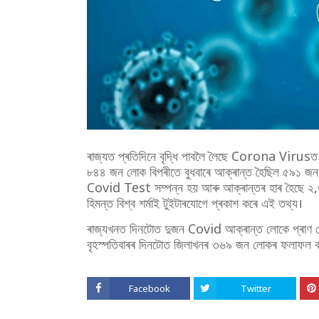
ৰাজ্যত প্ৰতিদিনে বৃদ্ধি পাবলৈ লৈছে Corona Virusত 
৮৪৪ জন লোক বিপৰীতে বুধবাৰে আক্ৰান্ত হৈছিল ৫৯১ জন। ব
Covid Test সম্পন্ন হয় আৰু আক্ৰান্তৰ হাৰ হৈছে ২,৩৭ 
হিমন্ত বিশ্ব শৰ্মাই টুইটাৰযোগে প্ৰকাশ কৰে এই তথ্য।
ৰাজ্যখনত দিনটোত দুজন Covid আক্ৰান্ত লোকে প্ৰাণ হে
বৃহস্পতিবাৰৰ দিনটোত জিলাখনৰ ৩৬৯ জন লোকৰ ফলাফল 
Facebook
Twitter