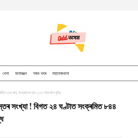
খেলা
মনোৰঞ্জন
গজব খবৰ
মহাফেজখানা
ক্ৰমিত ৮৪৪ জন, সংক্ৰমণৰ হাৰ ২.৩৭ শতাংশলৈ বৃদ্ধি
ন্তৰ সংখ্যা ! বিগত ২৪ ঘণ্টাত সংক্ৰমিত ৮৪৪
ধি