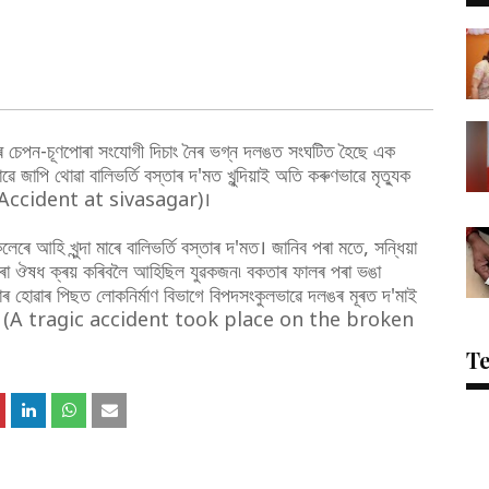
াৰ চেপন-চূণপোৰা সংযোগী দিচাং নৈৰ ভগ্ন দলঙত সংঘটিত হৈছে এক
ৱে জাপি থোৱা বালিভৰ্তি বস্তাৰ দ'মত খুন্দিয়াই অতি কৰুণভাৱে মৃত্যুক
n Accident at sivasagar)।
ে আহি খুন্দা মাৰে বালিভৰ্তি বস্তাৰ দ'মত। জানিব পৰা মতে, সন্ধিয়া
ীৰ পৰা ঔষধ ক্ৰয় কৰিবলৈ আহিছিল যুৱকজন৷ বকতাৰ ফালৰ পৰা ভঙা
ৰ হোৱাৰ পিছত লোকনিৰ্মাণ বিভাগে বিপদসংকুলভাৱে দলঙৰ মূৰত দ'মাই
ৰে যুৱকজন (A tragic accident took place on the broken
T