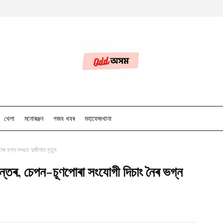
খেলা
মনোৰঞ্জন
গজব খবৰ
মহাফেজখানা
ৈৰ ভগ্ন দলঙত দুৰ্ঘটনাত মৃত্যু
মন্তৰ, চেপন-চূণপোৰা সংযোগী দিচাং নৈৰ ভগ্ন