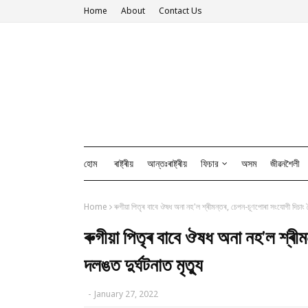
Home
About
Contact Us
হোম
ৰাষ্ট্ৰীয়
আন্তঃৰাষ্ট্ৰীয়
ফিচার
অসম
জীৱনশৈলী
Home
ৰুগীয়া পিতৃৰ বাবে ঔষধ অনা নহ'ল শ্ৰীমন্তৰ, চেপন-চূণপোৰা সংযোগী দিচাং ন
ৰুগীয়া পিতৃৰ বাবে ঔষধ অনা নহ'ল শ্ৰী
দলঙত দুৰ্ঘটনাত মৃত্যু
-
January 27, 2022