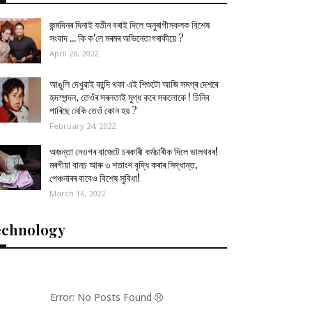
জন্মদিনৰ দিনাই যতীন বৰাই দিলে অনুৰাগীসকলক বিশেষ
সংবাদ ... কি ক'লে মৰমৰ অভিনেতাগৰাকীয়ে ?
April 26, 2022
আঙুলি দেখুৱাই কান্দি থকা এই শিশুটো আজি সমগ্ৰ দেশৰে
হৃদস্পন্দন, তেওঁৰ সৰলতাই মুগ্ধ কৰে সকলোকে ! চিনিব
পাৰিছে নেকি তেওঁ কোন হয় ?
February 24, 2022
অজন্তা নেওগৰ বাজেটে চৰকাৰী কৰ্মচাৰীক দিলে ভালখবৰ!
মৰগীয়া বানচ আৰু ৩ শতাংশ বৃদ্ধি কৰাৰ সিদ্ধান্ত,
পেঞ্চনাৰৰ বাবেও বিশেষ সুবিধা!
March 16, 2022
echnology
Error: No Posts Found