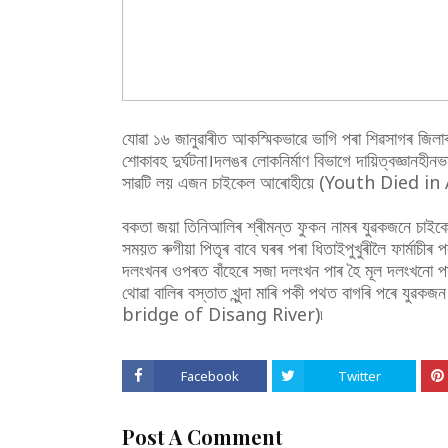
যোৱা ১৬ জানুৱাৰীত আকস্মিকভাৱে ভাগি পৰা শিৱসাগৰ জিল
শোকাবহ দুৰ্ঘটনা।দলঙৰ লোকনিৰ্মাণ বিভাগে দায়িত্বজ্ঞানহীনভা
সাৱটি লয় এজন চাইকেল আৰোহীয়ে (Youth Died i
বকতা জয়া তিনিআলিৰ শ্ৰীমন্ত ফুকন নামৰ যুৱকজনে চাইকেলেৰ
সময়ত ৰুগীয়া পিতৃৰ বাবে ঘৰৰ পৰা ধিতাইপুখুৰীলৈ ফাৰ্মাচ
দলংখনৰ ওপৰত বাঁহেৰে সজা দলংখন পাৰ হৈ মূল দলংখনো পা
থোৱা বালিৰ বস্তাত খুন্দা মাৰি পকী পথত বাগৰি প
bridge of Disang River)৷
Facebook
Twitter
Post A Comment