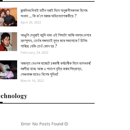
জন্মদিনৰ দিনাই যতীন বৰাই দিলে অনুৰাগীসকলক বিশেষ
সংবাদ ... কি ক'লে মৰমৰ অভিনেতাগৰাকীয়ে ?
April 26, 2022
আঙুলি দেখুৱাই কান্দি থকা এই শিশুটো আজি সমগ্ৰ দেশৰে
হৃদস্পন্দন, তেওঁৰ সৰলতাই মুগ্ধ কৰে সকলোকে ! চিনিব
পাৰিছে নেকি তেওঁ কোন হয় ?
February 24, 2022
অজন্তা নেওগৰ বাজেটে চৰকাৰী কৰ্মচাৰীক দিলে ভালখবৰ!
মৰগীয়া বানচ আৰু ৩ শতাংশ বৃদ্ধি কৰাৰ সিদ্ধান্ত,
পেঞ্চনাৰৰ বাবেও বিশেষ সুবিধা!
March 16, 2022
echnology
Error: No Posts Found