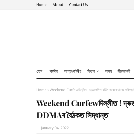
Home
About
Contact Us
হোম
ৰাষ্ট্ৰীয়
আন্তঃৰাষ্ট্ৰীয়
ফিচার
অসম
জীৱনশৈলী
Home
Weekend Curfewদিল্লীত ! দ্ৰুতগতিত বৰ্ধিত কৰোনা ঘটনাৰ পৰিপ্ৰ
Weekend Curfewদিল্লীত ! দ্ৰুতগতি
DDMAৰ বৈঠকত সিদ্ধান্ত
-
January 04, 2022