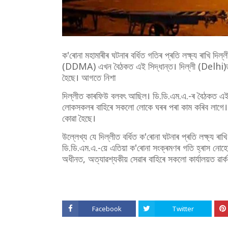
ক'ৰোনা মহামাৰীৰ ঘটনাৰ বৰ্ধিত গতিৰ প্ৰতি লক্ষ্য ৰাখি দ
(DDMA) এখন বৈঠকত এই সিদ্ধান্ত। দিল্লী (Delhi)ত দ্ৰ
হৈছে। আগতে নিশা
দিল্লীত কাৰফিউ বলবৎ আছিল। ডি.ডি.এম.এ.-ৰ বৈঠকত এইটোও
লোকসকলৰ বাহিৰে সকলো লোকে ঘৰৰ পৰা কাম কৰিব লাগে। ই
কোৱা হৈছে।
উল্লেখ্য যে দিল্লীত বৰ্ধিত ক'ৰোনা ঘটনাৰ প্ৰতি লক্ষ্য ৰ
ডি.ডি.এম.এ.-য়ে এতিয়া ক'ৰোনা সংক্ৰমণৰ গতি হ্ৰাস নোহ
অধীনত, অত্যাৱশ্যকীয় সেৱাৰ বাহিৰে সকলো কাৰ্যালয়ত ৱাৰ
Facebook
Twitter