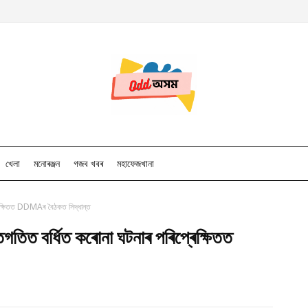
খেলা
মনোৰঞ্জন
গজব খবৰ
মহাফেজখানা
েক্ষিতত DDMAৰ বৈঠকত সিদ্ধান্ত
ত বৰ্ধিত কৰোনা ঘটনাৰ পৰিপ্ৰেক্ষিতত