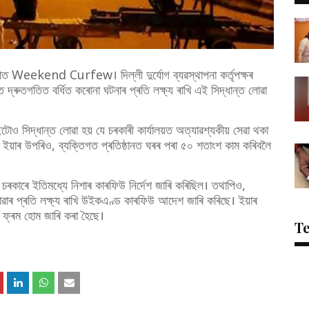
িল্লীত Weekend Curfew। দিল্লী দুৰ্যোগ ব্যৱস্থাপনা কৰ্তৃপক্ষৰ
ুতগতিত বৰ্ধিত কৰোনা ঘটনাৰ প্ৰতি লক্ষ্য ৰাখি এই সিদ্ধান্ত লোৱা
 সিদ্ধান্ত লোৱা হয় যে চৰকাৰী কাৰ্যালয়ত অত্যাৱশ্যকীয় সেৱা থকা
য়াৰ উপৰিও, ব্যক্তিগত প্ৰতিষ্ঠানত ঘৰৰ পৰা ৫০ শতাংশ কাম কৰিবলৈ
াখি চৰকাৰে ইতিমধ্যে নিশাৰ কাৰফিউ নিৰ্দেশ জাৰি কৰিছিল। তথাপিও,
োৱাৰ প্ৰতি লক্ষ্য ৰাখি উইকএণ্ড কাৰফিউ আদেশ জাৰি কৰিছে। ইয়াৰ
্ক ফ্ৰম হোম জাৰি কৰা হৈছে।
T