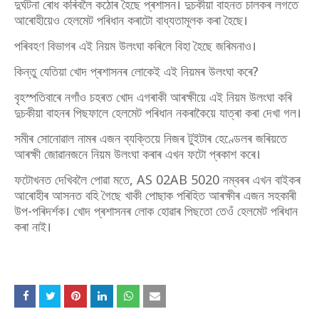
দুৰ্ঘটনা ৰোধ কৰিবলৈ কঠোৰ হৈছে প্ৰশাসন। দুচকীয়া বাহনত চালকৰ লগতে
আৰোহীয়েও হেলমেট পৰিধান কৰাটো বাধ্যতামূলক কৰা হৈছে।
পৰিবহণ বিভাগৰ এই নিয়ম উলংঘা কৰিলে বিহা হৈছে জৰিমনাও।
কিন্তু যেতিয়া খোদ প্ৰশাসনৰ লোকেই এই নিয়মৰ উলংঘা কৰে?
বৃহস্পতিবাৰে নগাঁও চহৰত খোদ এগৰাকী আৰক্ষীয়ে এই নিয়ম উলংঘা কৰি
দুচকীয়া বাহনৰ পিছফালে হেলমেট পৰিধান নকৰাকৈয়ে যাত্ৰা কৰা দেখা গল।
সমীৰ সোনোৱাল নামৰ এজন ব্যক্তিয়ে নিজৰ টুইটাৰ হেণ্ডেলৰ জৰিয়তে
আৰক্ষী জোৱানজনে নিয়ম উলংঘা কৰাৰ এখন ফটো প্ৰকাশ কৰে।
ফটোখনত দেখিবলৈ পোৱা মতে, AS 02AB 5020 নম্বৰৰ এখন বাইকৰ
আৰোহীৰ আসনত বহি গৈছে খাকী পোছাক পৰিহিত আৰক্ষীৰ এজন সহকাৰী
উপ-পৰিদৰ্শক। খোদ প্ৰশাসনৰ লোক হোৱাৰ পিছতো তেওঁ হেলমেট পৰিধান
কৰা নাই।