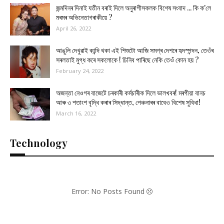
জন্মদিনৰ দিনাই যতীন বৰাই দিলে অনুৰাগীসকলক বিশেষ সংবাদ ... কি ক'লে
মৰমৰ অভিনেতাগৰাকীয়ে ?
April 26, 2022
আঙুলি দেখুৱাই কান্দি থকা এই শিশুটো আজি সমগ্ৰ দেশৰে হৃদস্পন্দন, তেওঁৰ
সৰলতাই মুগ্ধ কৰে সকলোকে ! চিনিব পাৰিছে নেকি তেওঁ কোন হয় ?
February 24, 2022
অজন্তা নেওগৰ বাজেটে চৰকাৰী কৰ্মচাৰীক দিলে ভালখবৰ! মৰগীয়া বানচ
আৰু ৩ শতাংশ বৃদ্ধি কৰাৰ সিদ্ধান্ত, পেঞ্চনাৰৰ বাবেও বিশেষ সুবিধা!
March 16, 2022
Technology
Error: No Posts Found